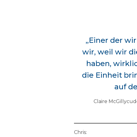
„Einer der wir
wir, weil wir 
haben, wirkli
die Einheit br
auf d
Claire McGillycud
Chris: