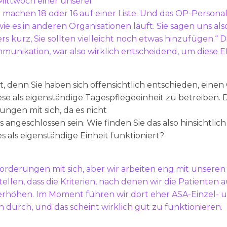
 Mittwoch einer unserer
machen 18 oder 16 auf einer Liste. Und das OP-Personal
e es in anderen Organisationen läuft. Sie sagen uns also:
rs kurz, Sie sollten vielleicht noch etwas hinzufügen.“ 
nikation, war also wirklich entscheidend, um diese Eff
ert, denn Sie haben sich offensichtlich entschieden, eine
ese als eigenständige Tagespflegeeinheit zu betreiben. D
ngen mit sich, da es nicht
angeschlossen sein. Wie finden Sie das also hinsichtli
s als eigenständige Einheit funktioniert?
forderungen mit sich, aber wir arbeiten eng mit unsere
len, dass die Kriterien, nach denen wir die Patienten a
t erhöhen. Im Moment führen wir dort eher ASA-Einzel- 
urch, und das scheint wirklich gut zu funktionieren.