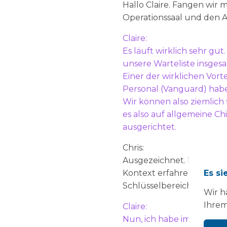
Hallo Claire. Fangen wir 
Operationssaal und den Au
Claire:
Es läuft wirklich sehr gut
unsere Warteliste insges
Einer der wirklichen Vortei
Personal (Vanguard) haben
Wir können also ziemlich 
es also auf allgemeine Ch
ausgerichtet.
Chris:
Ausgezeichnet. Es wäre wi
Es si
Kontext erfahren würden,
Schlüsselbereiche Sie ber
Wir h
Ihrem
Claire:
Nun, ich habe im August 