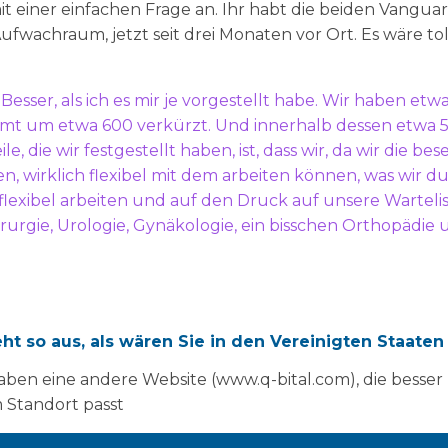
mit einer einfachen Frage an. Ihr habt die beiden Vangu
fwachraum, jetzt seit drei Monaten vor Ort. Es wäre toll
. Besser, als ich es mir je vorgestellt habe. Wir haben e
amt um etwa 600 verkürzt. Und innerhalb dessen etwa 5
le, die wir festgestellt haben, ist, dass wir, da wir die b
, wirklich flexibel mit dem arbeiten können, was wir du
flexibel arbeiten und auf den Druck auf unsere Warteli
irurgie, Urologie, Gynäkologie, ein bisschen Orthopädie 
rklich gut, wenn Sie vor Ihrer Entscheidung für die Ein
eht so aus, als wären Sie in den Vereinigten Staaten
 wie sich der Trust bei Ihren Wartelisten für die Gene
ücksichtigt haben, bevor Sie sich für die Einheiten vor 
aben eine andere Website (www.q-bital.com), die besser
 Standort passt
mit der Chirurgie angefangen und mit dem Abteilungstr