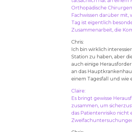
tatsächlich hat an einem
Orthopädische Chirurgen 
Fachwissen darüber mit, wi
Tag ist eigentlich besonde
Zusammenarbeit, die Kommu
Chris:
Ich bin wirklich interessi
Station zu haben, aber di
auch einige Herausforderu
an das Hauptkrankenhaus 
einem Tagesfall und wie e
Claire:
Es bringt gewisse Heraus
zusammen, um sicherzustel
das Patientenrisiko nich
Zweifachuntersuchungen d