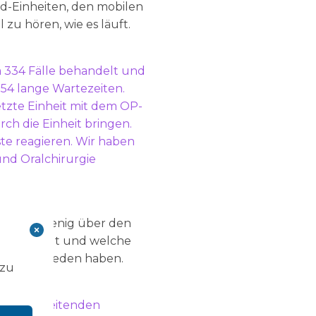
ard-Einheiten, den mobilen
 zu hören, wie es läuft.
twa 334 Fälle behandelt und
54 lange Wartezeiten.
esetzte Einheit mit dem OP-
rch die Einheit bringen.
ste reagieren. Wir haben
und Oralchirurgie
heit ein wenig über den
sung schlägt und welche
Ort entschieden haben.
 zu
io, dem leitenden