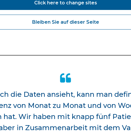
Click here to change sites
gearbeitet. Uns allen wurde schnell klar, dass wir e
n, das gelöst werden musste. Unsere größte Sorge galt 
n Ärzte, die in bestimmten Sitzungen doppelt eingesetz
Bleiben Sie auf dieser Seite
ten. Also haben wir uns verschiedene Optionen für Ou
cheiden wir uns nicht für eine mobile Einheit, denn das
 uns entschieden, das zu prüfen, und es verschafft uns
h die Daten ansieht, kann man defin
izienz von Monat zu Monat und von W
at. Wir haben mit knapp fünf Patien
 aber in Zusammenarbeit mit dem V