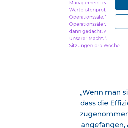
Managementteam, zusammen
Wartelistenproblem hatte
Operationssäle. Wir hatte
Operationssäle verzichte
dann gedacht, warum ents
unserer Macht. Wir haben
Sitzungen pro Woche.
„Wenn man sic
dass die Eff
zugenommen h
angefangen,