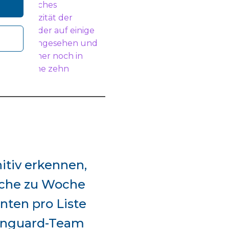
in erhebliches
der Kapazität der
t waren oder auf einige
tsourcing angesehen und
 liegt immer noch in
 zusätzliche zehn
itiv erkennen,
oche zu Woche
ten pro Liste
anguard-Team