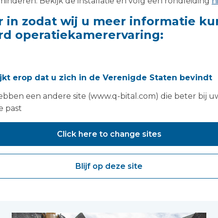
minderen. Bekijk de installatie en volg een rondleiding
h
er in zodat wij u meer informatie 
rd operatiekamerervaring:
ijkt erop dat u zich in de Verenigde Staten bevindt
bben een andere site (www.q-bital.com) die beter bij u
e past
Click here to change sites
Blijf op deze site
vind je misschien ook le