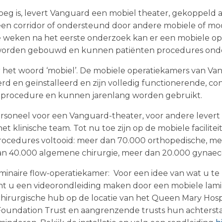
enoeg is, levert Vanguard een mobiel theater, gekoppeld
a een corridor of ondersteund door andere mobiele of m
ele weken na het eerste onderzoek kan er een mobiele 
 worden gebouwd en kunnen patiënten procedures ond
or het woord ‘mobiel’. De mobiele operatiekamers van V
rd en geïnstalleerd en zijn volledig functionerende, c
ke procedure en kunnen jarenlang worden gebruikt.
ersoneel voor een Vanguard-theater, voor andere lever
 het klinische team. Tot nu toe zijn op de mobiele facilite
rocedures voltooid: meer dan 70.000 orthopedische, m
n 40.000 algemene chirurgie, meer dan 20.000 gynaec
minaire flow-operatiekamer:
Voor een idee van wat u te z
t u een videorondleiding maken door een mobiele lami
irurgische hub op de locatie van het Queen Mary Hospit
 Foundation Trust en aangrenzende trusts hun achterst