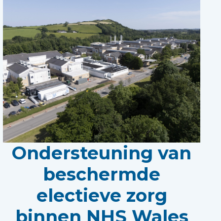
Ondersteuning van
beschermde
electieve zorg
binnen NHS Wales