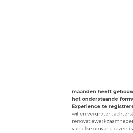
maanden heeft gebou
het onderstaande formu
Experience te registrer
willen vergroten, achters
renovatiewerkzaamheden
van elke omvang razends