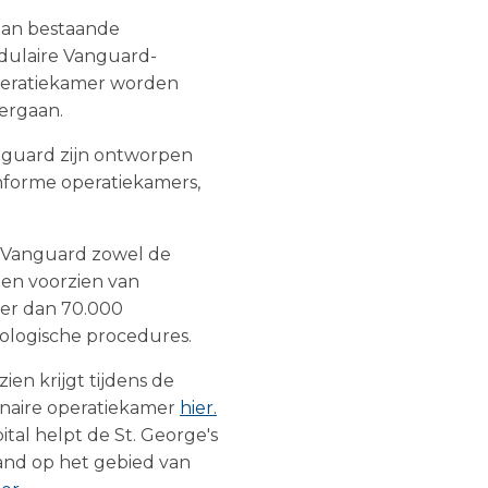
 aan bestaande
odulaire Vanguard-
operatiekamer worden
ergaan.
anguard zijn ontworpen
onforme operatiekamers,
t Vanguard zowel de
iten voorzien van
eer dan 70.000
ologische procedures.
ien krijgt tijdens de
naire operatiekamer
hier.
al helpt de St. George's
and op het gebied van