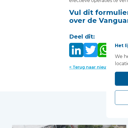
electieve operaties te ver
Vul dit formuli
over de Vangua
Deel dit:
Het l
We he
locati
< Terug naar nieuws
Dit 