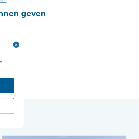
ier.
kunnen geven
w
uk...