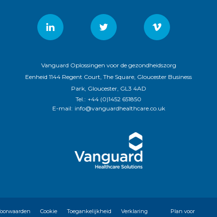
Vanguard Oplossingen voor de gezondheidszorg
Eenheid 1144 Regent Court, The Square, Gloucester Business
Park, Gloucester, GL3 4AD
Tel.:
+44 (0)1452 651850
E-mail:
info@vanguardhealthcare.co.uk
oorwaarden
Cookie
Toegankelijkheid
Verklaring
Plan voor