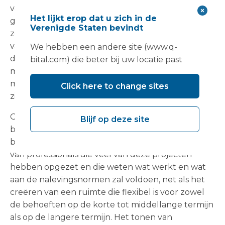
van iedereen die er gebruik van maakt; Het
Het lijkt erop dat u zich in de
gebruik van woorden als tijdelijk of modulair kan,
Verenigde Staten bevindt
zo waren de deelnemers van mening, omgevingen
van lagere kwaliteit impliceren, terwijl de realiteit is
We hebben een andere site (www.q-
dat deze structuren verre van tijdelijk zijn en
bital.com) die beter bij uw locatie past
mogelijk tientallen jaren meegaan, omdat het
multifunctionele en hoogwaardige omgevingen
Click here to change sites
zijn.
Op bewijs gebaseerd ontwerp is ook van cruciaal
Blijf op deze site
belang, merkten de deelnemers op. Het is
belangrijk om gebruik te maken van de ervaring
van professionals die veel van deze projecten
hebben opgezet en die weten wat werkt en wat
aan de nalevingsnormen zal voldoen, net als het
creëren van een ruimte die flexibel is voor zowel
de behoeften op de korte tot middellange termijn
als op de langere termijn. Het tonen van