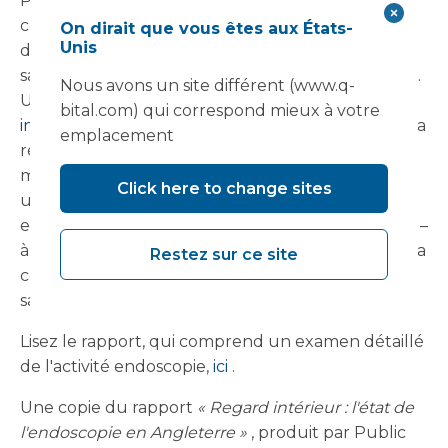
Pour chaque mois où la productivité est
compromise, la liste d'attente s'allonge au-delà
On dirait que vous êtes aux États-
Unis
d'un niveau qui peut être facilement récupéré
sans dépasser les 1 001 TP4T de capacité existante.
Nous avons un site différent (www.q-
Une solution provisoire est nécessaire, et
bital.com) qui correspond mieux à votre
infrastructure clinique flexible
pourrait apporter la
emplacement
réponse. Les unités d'endoscopie mobiles et
modulaires peuvent être combinées avec des
Click here to change sites
unités de contamination par endoscopie flexibles
et installées dans presque n'importe quel endroit –
à côté d'un centre de diagnostic ou ailleurs dans la
Restez sur ce site
communauté – pour créer un site autonome et
sans Covid pour l'endoscopie élective.
Lisez le rapport, qui comprend un examen détaillé
de l'activité endoscopie,
ici
.
Une copie du rapport
« Regard intérieur : l'état de
l'endoscopie en Angleterre »
, produit par Public