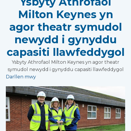
Ysbyty Athrofaol
Milton Keynes yn
agor theatr symudol
newydd i gynyddu
capasiti llawfeddygol
Ysbyty Athrofaol Milton Keynes yn agor theatr
symudol newydd i gynyddu capasiti llawfeddygol
Darllen mwy