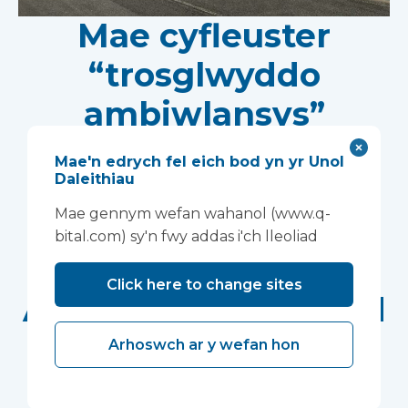
Mae cyfleuster
“trosglwyddo
ambiwlansys”
arloesol yn helpu
Mae'n edrych fel eich bod yn yr Unol
Daleithiau
Ymddiriedolaeth
Mae gennym wefan wahanol (www.q-
Sefydledig GIG
bital.com) sy'n fwy addas i'ch lleoliad
Gogledd Orllewin
Click here to change sites
Anglia i wella profiad
cleifion
Arhoswch ar y wefan hon
Darparodd Vanguard Healthcare Solutions
gyfleuster “trosglwyddo ambiwlansys” arloesol i