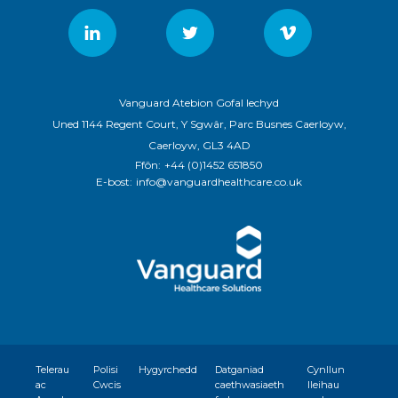
Vanguard Atebion Gofal Iechyd
Uned 1144 Regent Court, Y Sgwâr, Parc Busnes Caerloyw,
Caerloyw, GL3 4AD
Ffôn:
+44 (0)1452 651850
E-bost:
info@vanguardhealthcare.co.uk
Telerau
Polisi
Hygyrchedd
Datganiad
Cynllun
ac
Cwcis
caethwasiaeth
lleihau