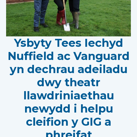
Ysbyty Tees Iechyd
Nuffield ac Vanguard
yn dechrau adeiladu
dwy theatr
llawdriniaethau
newydd i helpu
cleifion y GIG a
phreifat