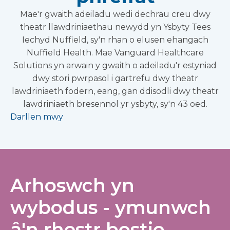
Mae'r gwaith adeiladu wedi dechrau creu dwy
theatr llawdriniaethau newydd yn Ysbyty Tees
Iechyd Nuffield, sy'n rhan o elusen ehangach
Nuffield Health. Mae Vanguard Healthcare
Solutions yn arwain y gwaith o adeiladu'r estyniad
dwy stori pwrpasol i gartrefu dwy theatr
lawdriniaeth fodern, eang, gan ddisodli dwy theatr
lawdriniaeth bresennol yr ysbyty, sy'n 43 oed.
Darllen mwy
Arhoswch yn
wybodus - ymunwch
â'n rhestr bostio