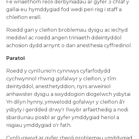
Fe wnaethom reoli derbyniadau ar gyfer 3 chlaf y
gallai eu hymddygiad fod wedi peri risg i staff a
chleifion eraill.
Roedd gan y cleifion broblemau dysgu ac iechyd
meddwl ac roedd angen triniaeth ddeintyddol
achosion dydd arnynt o dan anesthesia cyffredinol.
Paratoi
Roedd y cynllunio'n cynnwys cyfarfodydd
cychwynnol rhwng gofalwyr y cleifion, y tîm
deintyddol, anesthetyddion, nyrs arweiniol
anhawster dysgu a swyddogion diogelwch ysbytai.
Yn dilyn hynny, ymwelodd gofalwyr y cleifion â'r
ysbyty i gerdded drwy'r llwybr arfaethedig a nodi
sbardunau posibl ar gyfer ymddygiad heriol a
risgiau ymddygiad o'r fath.
Cynlluniwyd ar gyfer rheoli problemau ymddygiad