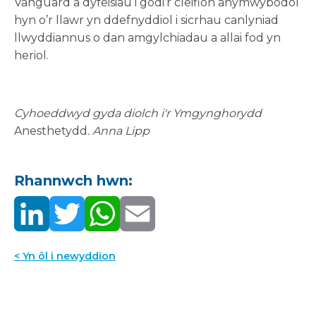
Vanguard a dyfeisiau i godi’r cleifion anymwybodol
hyn o’r llawr yn ddefnyddiol i sicrhau canlyniad
llwyddiannus o dan amgylchiadau a allai fod yn
heriol.
Cyhoeddwyd gyda diolch i'r Ymgynghorydd
Anesthetydd
. Anna Lipp
Rhannwch hwn:
< Yn ôl i newyddion