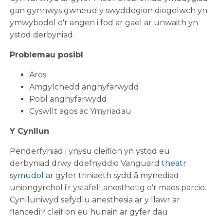
gan gynnwys gwneud y swyddogion diogelwch yn
ymwybodol o'r angen i fod ar gael ar unwaith yn
ystod derbyniad.
Problemau posibl
Aros
Amgylchedd anghyfarwydd
Pobl anghyfarwydd
Cyswllt agos ac Ymyriadau
Y Cynllun
Penderfyniad i ynysu cleifion yn ystod eu
derbyniad drwy ddefnyddio Vanguard
theatr
symudol
ar gyfer triniaeth sydd â mynediad
uniongyrchol i'r ystafell anesthetig o'r maes parcio.
Cynlluniwyd sefydlu anesthesia ar y llawr ar
flancedi'r cleifion eu hunain ar gyfer dau