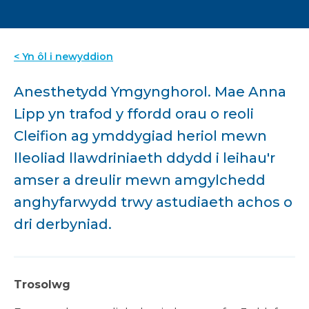
< Yn ôl i newyddion
Anesthetydd Ymgynghorol. Mae Anna
Lipp yn trafod y ffordd orau o reoli
Cleifion ag ymddygiad heriol mewn
lleoliad llawdriniaeth ddydd i leihau'r
amser a dreulir mewn amgylchedd
anghyfarwydd trwy astudiaeth achos o
dri derbyniad.
Trosolwg