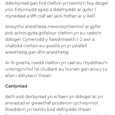
dderbyniad gan fod cleifion yn teimlo'n fwy diogel
yno. Estynnydd sgŵp a ddefnyddir ar gyfer 1
mynediad a lifft claf aer jack hofran ar y lleill.
Anwytho anesthesia mewnwythiennol ar gyfer
pob achos gyda gofalwyr cleifion yn eu cadw'n
ddiogel. Cymerodd y llawdriniaeth 1-2 awr a
chafodd cleifion eu gwella yn yr ystafell
anesthetig gan dîm anesthetig.
Ar ôl gwella, roedd cleifion yn cael eu rhyddhau'n
uniongyrchol i'w cludiant eu hunain gan aros y tu
allan i ddrysau'r theatr.
Canlyniad
Aeth pob derbyniad yn ei flaen yn ddiogel ac yn
anwastad er gwaethaf pryderon cychwynnol.
Roeddem yn teimlo bod defnyddio theatr