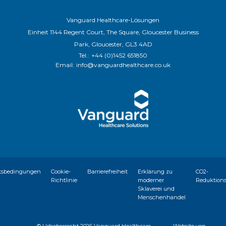
Vanguard Healthcare-Lösungen
Einheit 1144 Regent Court, The Square, Gloucester Business
Park, Gloucester, GL3 4AD
Tel.:
+44 (0)1452 651850
Email:
info@vanguardhealthcare.co.uk
tsbedingungen
Cookie-
Barrierefreiheit
Erklärung zu
CO2-
Richtlinie
moderner
Reduktion
Sklaverei und
Menschenhandel