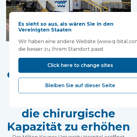
Es sieht so aus, als wären Sie in den
Vereinigten Staaten
Wir haben eine andere Website (www.q-bital.co
Das Milton Keynes
die besser zu Ihrem Standort passt
University Hospital
Click here to change sites
eröffnet einen neuen
mobilen
Bleiben Sie auf dieser Seite
Operationssaal, um
die chirurgische
Kapazität zu erhöhen