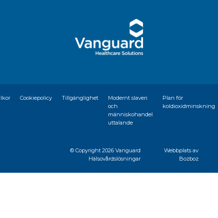
llkor
Cookiepolicy
Tillgänglighet
Modernt slaveri
Plan för
och
koldioxidminskning
människohandel
uttalande
© Copyright
2026 Vanguard
Webbplats av
Hälsovårdslösningar
Bozboz