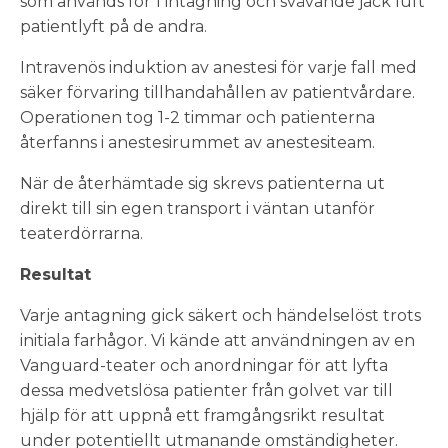
som används för 1 intagning och svävande jack luft
patientlyft på de andra.
Intravenös induktion av anestesi för varje fall med
säker förvaring tillhandahållen av patientvårdare.
Operationen tog 1-2 timmar och patienterna
återfanns i anestesirummet av anestesiteam.
När de återhämtade sig skrevs patienterna ut
direkt till sin egen transport i väntan utanför
teaterdörrarna.
Resultat
Varje antagning gick säkert och händelselöst trots
initiala farhågor. Vi kände att användningen av en
Vanguard-teater och anordningar för att lyfta
dessa medvetslösa patienter från golvet var till
hjälp för att uppnå ett framgångsrikt resultat
under potentiellt utmanande omständigheter.