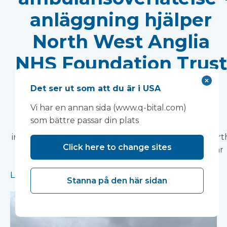
anläggning hjälper
North West Anglia
NHS Foundation Trust
att förbättra
Det ser ut som att du är i USA
patientupplevelsen
Vi har en annan sida (www.q-bital.com)
som bättre passar din plats
Vanguard Healthcare Solutions tillhandahöll en
innovativ "ambulansöverlåtelse"-anläggning till Nort
Click here to change sites
West Anglia NHS Foundation Trust, som redan har
stöttat mer än 15 000 patienter.
Läs mer
Stanna på den här sidan