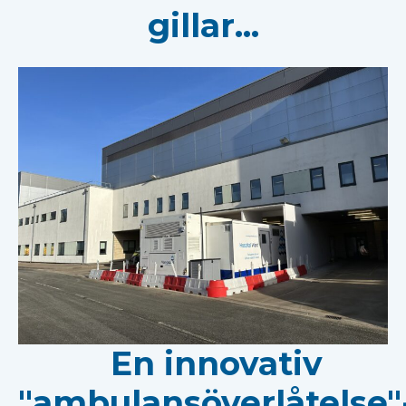
gillar...
En innovativ
"ambulansöverlåtelse"