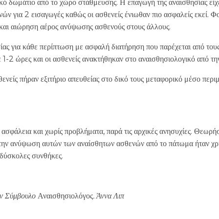
ό δωμάτιο από το χώρο στάθμευσης. Η επαγωγή της αναισθησίας είχε
ών για 2 εισαγωγές καθώς οι ασθενείς ένιωθαν πιο ασφαλείς εκεί. Φ
ή και αιώρηση αέρος ανύψωσης ασθενούς στους άλλους.
ας για κάθε περίπτωση με ασφαλή διατήρηση που παρέχεται από του
 1-2 ώρες και οι ασθενείς ανακτήθηκαν στο αναισθησιολογικό από τη
ενείς πήραν εξιτήριο απευθείας στο δικό τους μεταφορικό μέσο περιμ
σφάλεια και χωρίς προβλήματα, παρά τις αρχικές ανησυχίες. Θεωρήσ
ν ανύψωση αυτών των αναίσθητων ασθενών από το πάτωμα ήταν χρήσ
 δύσκολες συνθήκες.
τον Σύμβουλο
Αναισθησιολόγος
. Άννα Λιπ