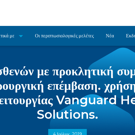
τικά με
Οι περιπτωσιολογικές μελέτες
Νέα
Εκδ
σθενών με προκλητική συ
ρουργική επέμβαση. χρήση
λειτουργίας Vanguard H
Solutions.
4 Ιούλιος, 2019