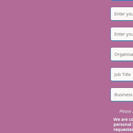
Please i
We are co
personal 
requeste