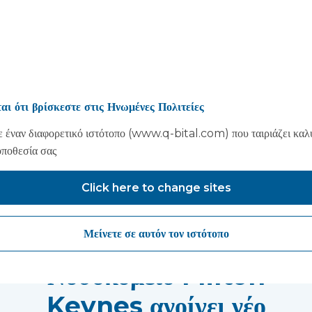
αι ότι βρίσκεστε στις Ηνωμένες Πολιτείες
 έναν διαφορετικό ιστότοπο (www.q-bital.com) που ταιριάζει καλ
οποθεσία σας
Click here to change sites
Μπορεί να σου αρέσει επίσης..
Μείνετε σε αυτόν τον ιστότοπο
Το Πανεπιστημιακό
Νοσοκομείο Milton
Keynes ανοίγει νέο