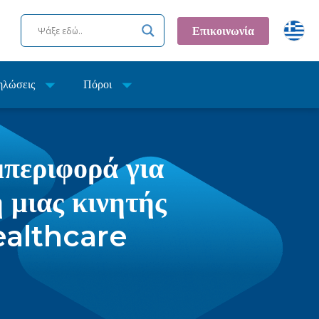
Επικοινωνία
ηλώσεις
Πόροι
μπεριφορά για
 μιας κινητής
ealthcare