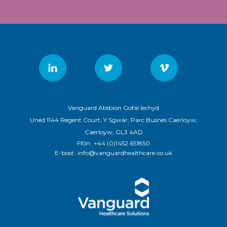
Vanguard Atebion Gofal Iechyd
Uned 1144 Regent Court, Y Sgwâr, Parc Busnes Caerloyw,
Caerloyw, GL3 4AD
Ffôn:
+44 (0)1452 651850
E-bost:
info@vanguardhealthcare.co.uk