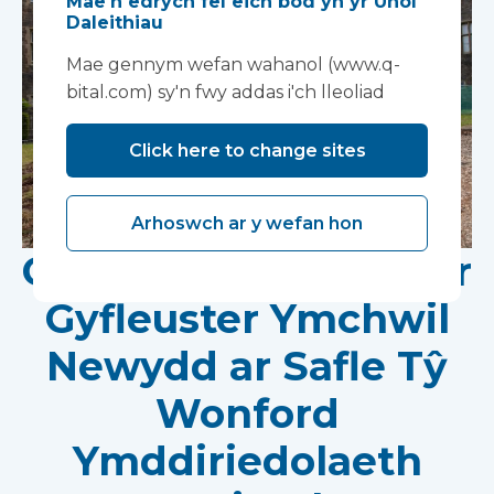
Mae'n edrych fel eich bod yn yr Unol
Daleithiau
Mae gennym wefan wahanol (www.q-
bital.com) sy'n fwy addas i'ch lleoliad
Click here to change sites
Arhoswch ar y wefan hon
Gwaith yn Dechrau ar
Gyfleuster Ymchwil
Newydd ar Safle Tŷ
Wonford
Ymddiriedolaeth