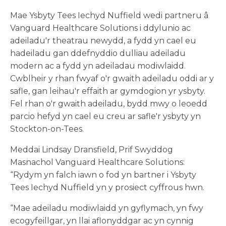
Mae Ysbyty Tees Iechyd Nuffield wedi partneru â
Vanguard Healthcare Solutions i ddylunio ac
adeiladu'r theatrau newydd, a fydd yn cael eu
hadeiladu gan ddefnyddio dulliau adeiladu
modern ac a fydd yn adeiladau modiwlaidd.
Cwblheir y rhan fwyaf o'r gwaith adeiladu oddi ar y
safle, gan leihau'r effaith ar gymdogion yr ysbyty.
Fel rhan o'r gwaith adeiladu, bydd mwy o leoedd
parcio hefyd yn cael eu creu ar safle'r ysbyty yn
Stockton-on-Tees.
Meddai Lindsay Dransfield, Prif Swyddog
Masnachol Vanguard Healthcare Solutions:
“Rydym yn falch iawn o fod yn bartner i Ysbyty
Tees Iechyd Nuffield yn y prosiect cyffrous hwn.
“Mae adeiladu modiwlaidd yn gyflymach, yn fwy
ecogyfeillgar, yn llai aflonyddgar ac yn cynnig