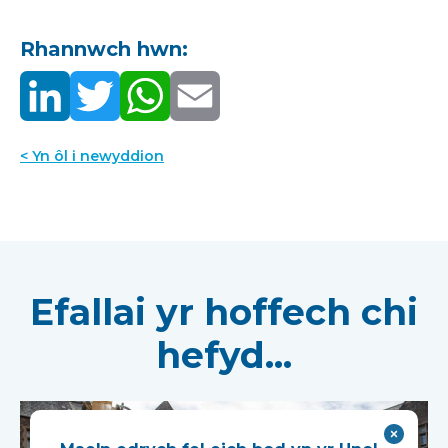
Rhannwch hwn:
< Yn ôl i newyddion
Efallai yr hoffech chi
hefyd...