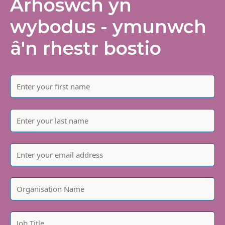
Arhoswch yn
wybodus - ymunwch
â'n rhestr bostio