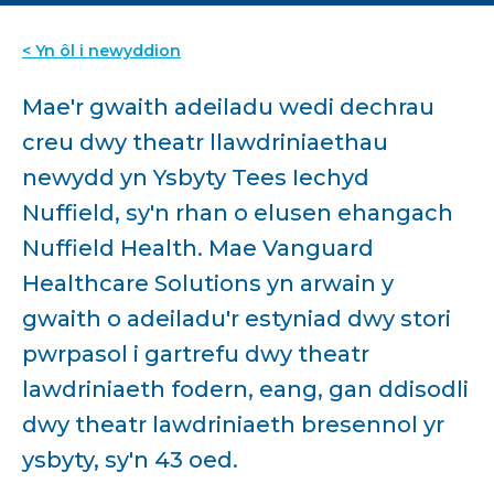
< Yn ôl i newyddion
Mae'r gwaith adeiladu wedi dechrau
creu dwy theatr llawdriniaethau
newydd yn Ysbyty Tees Iechyd
Nuffield, sy'n rhan o elusen ehangach
Nuffield Health. Mae Vanguard
Healthcare Solutions yn arwain y
gwaith o adeiladu'r estyniad dwy stori
pwrpasol i gartrefu dwy theatr
lawdriniaeth fodern, eang, gan ddisodli
dwy theatr lawdriniaeth bresennol yr
ysbyty, sy'n 43 oed.