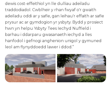
dewis cost-effeithiol yn lle dulliau adeiladu
traddodiadol. Cwblheir y rhan fwyaf o'r gwaith
adeiladu oddi ar y safle, gan leihau'r effaith ar safle
prysur ac ar gymdogion yr ysbyty. Bydd y prosiect
hwn yn helpu Ysbyty Tees Iechyd Nuffield i
barhau i ddarparu gwasanaeth iechyd a lles
hanfodol i gefnogi anghenion unigol y gymuned
leol am flynyddoedd lawer i ddod.”