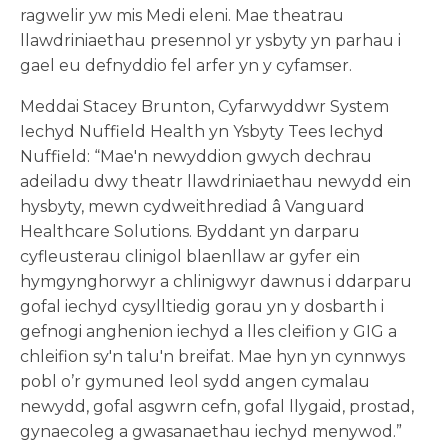
ragwelir yw mis Medi eleni. Mae theatrau
llawdriniaethau presennol yr ysbyty yn parhau i
gael eu defnyddio fel arfer yn y cyfamser.
Meddai Stacey Brunton, Cyfarwyddwr System
Iechyd Nuffield Health yn Ysbyty Tees Iechyd
Nuffield: “Mae'n newyddion gwych dechrau
adeiladu dwy theatr llawdriniaethau newydd ein
hysbyty, mewn cydweithrediad â Vanguard
Healthcare Solutions. Byddant yn darparu
cyfleusterau clinigol blaenllaw ar gyfer ein
hymgynghorwyr a chlinigwyr dawnus i ddarparu
gofal iechyd cysylltiedig gorau yn y dosbarth i
gefnogi anghenion iechyd a lles cleifion y GIG a
chleifion sy'n talu'n breifat. Mae hyn yn cynnwys
pobl o’r gymuned leol sydd angen cymalau
newydd, gofal asgwrn cefn, gofal llygaid, prostad,
gynaecoleg a gwasanaethau iechyd menywod.”