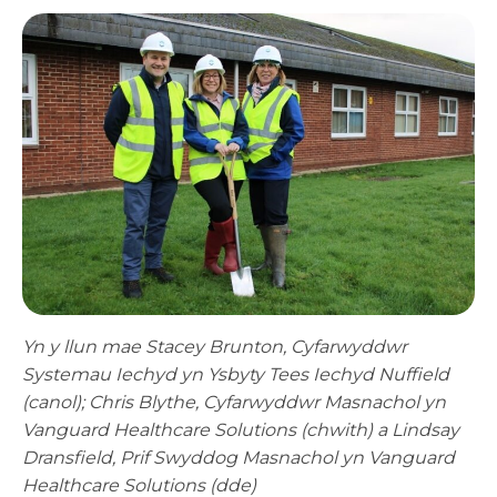
Yn y llun mae Stacey Brunton, Cyfarwyddwr
Systemau Iechyd yn Ysbyty Tees Iechyd Nuffield
(canol); Chris Blythe, Cyfarwyddwr Masnachol yn
Vanguard Healthcare Solutions (chwith) a Lindsay
Dransfield, Prif Swyddog Masnachol yn Vanguard
Healthcare Solutions (dde)