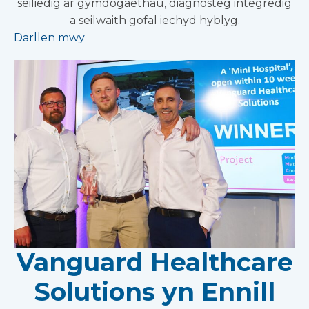
seiliedig ar gymdogaethau, diagnosteg integredig
a seilwaith gofal iechyd hyblyg.
Darllen mwy
Vanguard Healthcare
Solutions yn Ennill