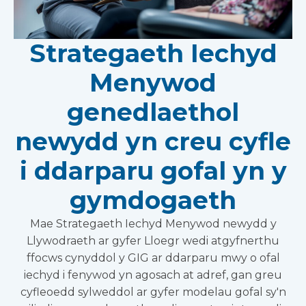
Strategaeth Iechyd
Menywod
genedlaethol
newydd yn creu cyfle
i ddarparu gofal yn y
gymdogaeth
Mae Strategaeth Iechyd Menywod newydd y
Llywodraeth ar gyfer Lloegr wedi atgyfnerthu
ffocws cynyddol y GIG ar ddarparu mwy o ofal
iechyd i fenywod yn agosach at adref, gan greu
cyfleoedd sylweddol ar gyfer modelau gofal sy'n