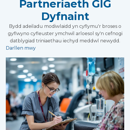
Partneriaeth GIG
Dyfnaint
Bydd adeiladu modiwlaidd yn cyflymu'r broses o
gyflwyno cyfleuster ymchwil arloesol sy'n cefnogi
datblygiad triniaethau iechyd meddwl newydd.
Darllen mwy