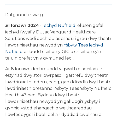
Datganiad i'r wasg
31 Ionawr 2024
-
Iechyd Nuffield
, elusen gofal
iechyd fwyaf y DU, ac Vanguard Healthcare
Solutions wedi dechrau adeiladu i greu dwy theatr
llawdriniaethau newydd yn
Ysbyty Tees Iechyd
Nuffield
er budd cleifion y GIG a chleifion sy'n
talu'n breifat yn y gymuned leol.
Ar 8 Ionawr, dechreuodd y gwaith o adeiladu'r
estyniad dwy stori pwrpasol i gartrefu dwy theatr
lawdriniaeth fodern, eang, gan ddisodli dwy theatr
lawdriniaeth bresennol Ysbyty Tees Ysbyty Nuffield
Health, 43 oed. Bydd y ddwy theatr
llawdriniaethau newydd yn galluogi'r ysbyty i
gynnig ystod ehangach o weithgareddau
llawfeddygol i bobl leol a'r dyddiad cwblhau a