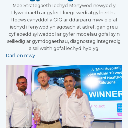
Mae Strategaeth Iechyd Menywod newydd y
Llywodraeth ar gyfer Lloegr wedi atgyfnerthu
ffocws cynyddol y GIG ar ddarparu mwy o ofal
iechyd i fenywod yn agosach at adref, gan greu
cyfleoedd sylweddol ar gyfer modelau gofal sy'n
seiliedig ar gymdogaethau, diagnosteg integredig
a seilwaith gofal iechyd hyblyg.
Darllen mwy