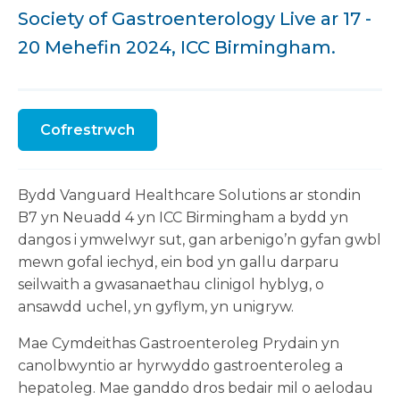
Society of Gastroenterology Live ar 17 -
20 Mehefin 2024, ICC Birmingham.
Cofrestrwch
Bydd Vanguard Healthcare Solutions ar stondin
B7 yn Neuadd 4 yn ICC Birmingham a bydd yn
dangos i ymwelwyr sut, gan arbenigo’n gyfan gwbl
mewn gofal iechyd, ein bod yn gallu darparu
seilwaith a gwasanaethau clinigol hyblyg, o
ansawdd uchel, yn gyflym, yn unigryw.
Mae Cymdeithas Gastroenteroleg Prydain yn
canolbwyntio ar hyrwyddo gastroenteroleg a
hepatoleg. Mae ganddo dros bedair mil o aelodau