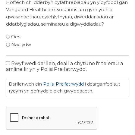
Hoffech chi dderbyn cyfathrebiadau yn y dyfodol gan
Vanguard Healthcare Solutions am gynnyrch a
gwasanaethau, cylchlythyrau, diweddariadau ar
ddatblygiadau, seminarau a digwyddiadau?
Oes
Nac ydw
Rwyf wedi darllen, deall a chytuno i'r telerau a
Polisi
amlinellir yn y Polisi Preifatrwydd.
Preifatrwydd
Darllenwch ein
Polisi Preifatrwydd
i ddarganfod sut
rydym yn defnyddio eich gwybodaeth.
CAPTCHA