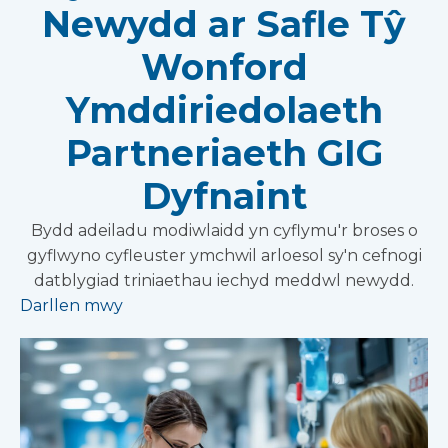
Newydd ar Safle Tŷ
Wonford
Ymddiriedolaeth
Partneriaeth GIG
Dyfnaint
Bydd adeiladu modiwlaidd yn cyflymu'r broses o
gyflwyno cyfleuster ymchwil arloesol sy'n cefnogi
datblygiad triniaethau iechyd meddwl newydd.
Darllen mwy