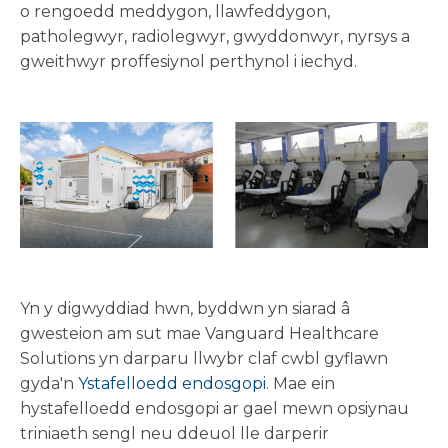
o rengoedd meddygon, llawfeddygon,
patholegwyr, radiolegwyr, gwyddonwyr, nyrsys a
gweithwyr proffesiynol perthynol i iechyd.
Yn y digwyddiad hwn, byddwn yn siarad â
gwesteion am sut mae Vanguard Healthcare
Solutions yn darparu llwybr claf cwbl gyflawn
gyda'n
Ystafelloedd endosgopi
. Mae ein
hystafelloedd endosgopi ar gael mewn opsiynau
triniaeth sengl neu ddeuol lle darperir