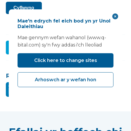
Cyflwyno
Mae'n edrych fel eich bod yn yr Unol
Daleithiau
Mae gennym wefan wahanol (www.q-
bital.com) sy'n fwy addas i'ch lleoliad
Cofrestrwch
Click here to change sites
Rhannwch hwn:
Arhoswch ar y wefan hon