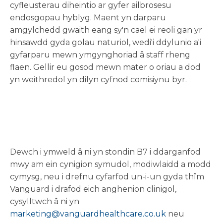
cyfleusterau diheintio ar gyfer ailbrosesu
endosgopau hyblyg. Maent yn darparu
amgylchedd gwaith eang sy'n cael ei reoli gan yr
hinsawdd gyda golau naturiol, wedi'i ddylunio a'i
gyfarparu mewn ymgynghoriad â staff rheng
flaen. Gellir eu gosod mewn mater o oriau a dod
yn weithredol yn dilyn cyfnod comisiynu byr.
Dewch i ymweld â ni yn stondin B7 i ddarganfod
mwy am ein cynigion symudol, modiwlaidd a modd
cymysg, neu i drefnu cyfarfod un-i-un gyda thîm
Vanguard i drafod eich anghenion clinigol,
cysylltwch â ni yn
marketing@vanguardhealthcare.co.uk
neu