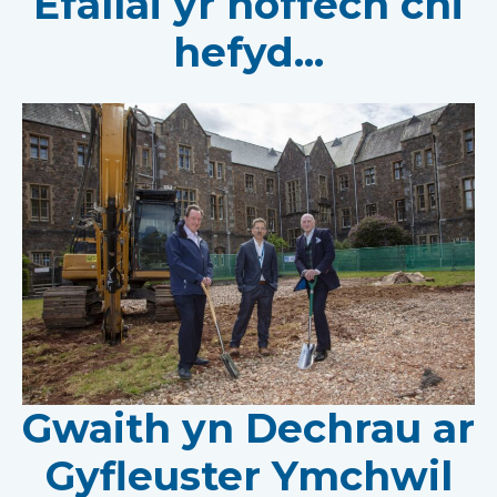
Efallai yr hoffech chi
hefyd...
Gwaith yn Dechrau ar
Gyfleuster Ymchwil