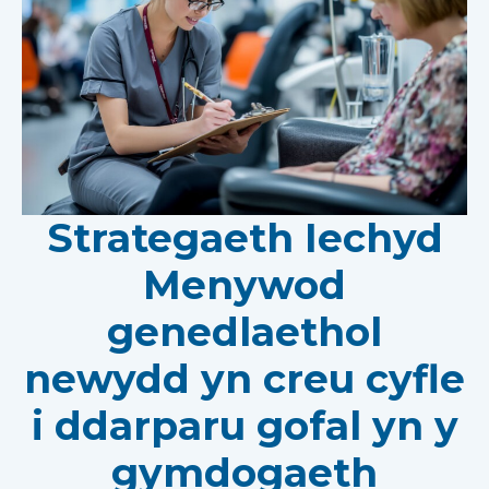
Strategaeth Iechyd
Menywod
genedlaethol
newydd yn creu cyfle
i ddarparu gofal yn y
gymdogaeth