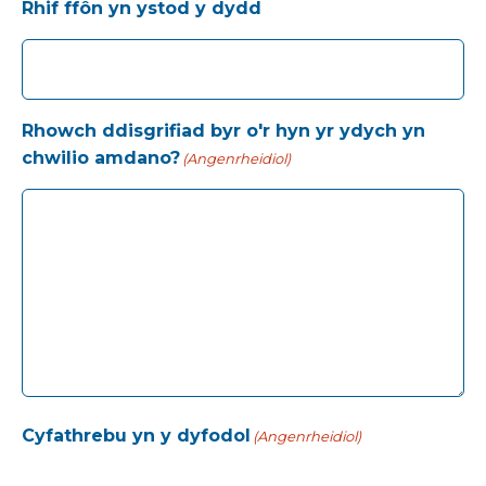
Rhif ffôn yn ystod y dydd
Rhowch ddisgrifiad byr o'r hyn yr ydych yn
chwilio amdano?
(Angenrheidiol)
Cyfathrebu yn y dyfodol
(Angenrheidiol)