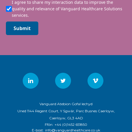
I agree to share my interaction data to improve the
quality and relevance of Vanguard Healthcare Solutions
services.
Submit
Vanguard Atebion Gofal Iechyd
Uned 1144 Regent Court, Y Sgwâr, Parc Busnes Caerloyw,
Caerloyw, GL3 4AD
Ffôn:
+44 (0)1452 651850
E-bost:
info@vanguardhealthcare.co.uk