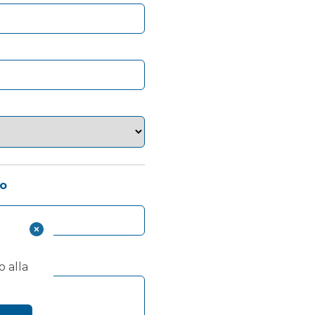
no
orio)
o alla