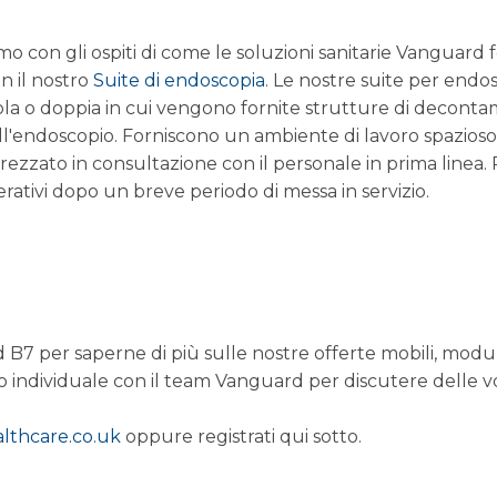
o con gli ospiti di come le soluzioni sanitarie Vanguard
n il nostro
Suite di endoscopia
. Le nostre suite per endos
ola o doppia in cui vengono fornite strutture di decontam
ell'endoscopio. Forniscono un ambiente di lavoro spazioso
rezzato in consultazione con il personale in prima linea. P
ativi dopo un breve periodo di messa in servizio.
nd B7 per saperne di più sulle nostre offerte mobili, modul
 individuale con il team Vanguard per discutere delle vo
thcare.co.uk
oppure registrati qui sotto.