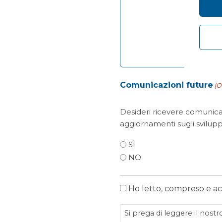
Comunicazioni future
(O
Desideri ricevere comunicaz
aggiornamenti sugli svilupp
SÌ
NO
Ho letto, compreso e acce
politica
sulla
Si prega di leggere il nost
riservatezza