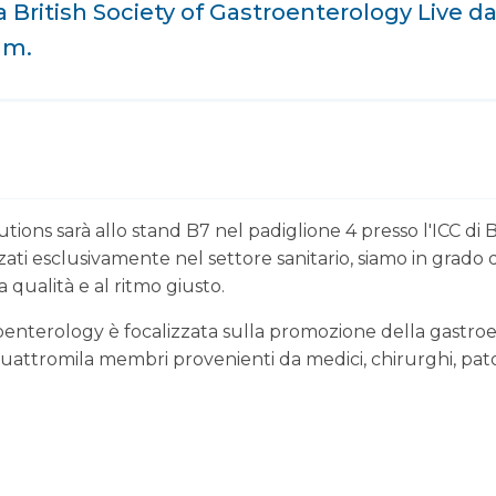
 British Society of Gastroenterology Live da
am.
ions sarà allo stand B7 nel padiglione 4 presso l'ICC di
izzati esclusivamente nel settore sanitario, siamo in grado 
alta qualità e al ritmo giusto.
roenterology è focalizzata sulla promozione della gastro
uattromila membri provenienti da medici, chirurghi, patolog