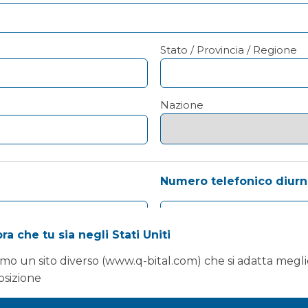
Stato / Provincia / Regione
Nazione
Numero telefonico diur
a che tu sia negli Stati Uniti
breve descrizione di ciò che si sta cercando?
(Obbligat
mo un sito diverso (www.q-bital.com) che si adatta megli
osizione