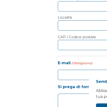
Località
CAP / Codice postale
E-mail
(Obbligatorio)
Sembr
Si prega di fornire una 
Abbia
tua p