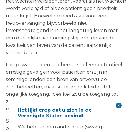
het wachten verslechteren, vooral als het wachten
wordt verlengd of als de patiënt geen prioriteit
meer krijgt. Hoewel de noodzaak voor een
heupvervanging bijvoorbeeld niet
levensbedreigend is, is het langdurig leven met
een dergelijke aandoening slopend en kan de
kwaliteit van leven van de patiënt aanzienlijk
verminderen.
Lange wachttijden hebben niet alleen potentieel
ernstige gevolgen voor patiënten en zijn in
sommige landen een bron van onvervulde
zorgbehoeften, maar kunnen ook leiden tot
ongelijke toegang. Idealiter zou de toegang tot
zorg gebaseerd moeten zijn op de behoefte en
niet op de mogelijkheid om te betalen.
Het lijkt erop dat u zich in de
Verenigde Staten bevindt
Sommige patiënten zullen onvermijdelijk meer
We hebben een andere site (www.q-
opties hebben dan andere, en op internationale