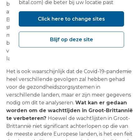
bital.com) die beter bij uw locatie past
basis zijn er grote ongelijkheden in de toegang,
afhankelijk van waar de patiënt woont.
Click here to change sites
Bijvoorbeeld de maximale wachttijd voor een
staaroperatie
varieert tussen landen
van een
maand in Denemarken tot 1,5 jaar in Estland. Zelfs
Blijf op deze site
binnen een land kunnen er aanzienlijke
verschillen bestaan tussen de toegang in
landelijke en grootstedelijke gebieden.
Het is ook waarschijnlijk dat de Covid-19-pandemie
heel verschillende gevolgen zal hebben gehad
voor de gezondheidszorgsystemen in
verschillende landen, maar er zijn meer gegevens
nodig om dit te analyseren.
Wat kan er gedaan
worden om de wachttijden in Groot-Brittannië
te verbeteren?
Hoewel de wachtlijsten in Groot-
Brittannië niet significant achterlopen op die van
de meeste andere Europese landen, is het een feit