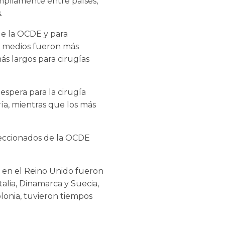
mpliamente entre países,
.
de la OCDE y para
a medios fueron más
ás largos para cirugías
espera para la cirugía
ría, mientras que los más
leccionados de la OCDE
s en el Reino Unido fueron
talia, Dinamarca y Suecia,
olonia, tuvieron tiempos