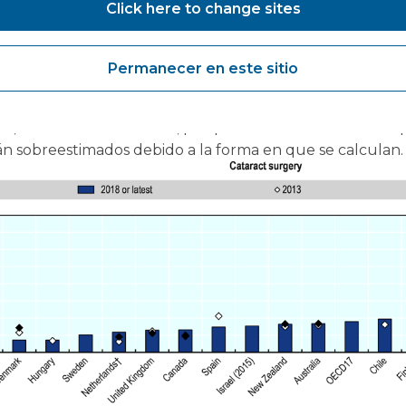
Click here to change sites
entado políticas centradas en reducir los tiempos de es
erra y Finlandia han logrado reducir los tiempos de espe
 mantenido estas reducciones durante períodos sostenido
Permanecer en este sitio
ogrado reducir los tiempos de espera sustancialmente en l
jos, los datos son la media, porque la mediana no está di
án sobreestimados debido a la forma en que se calculan