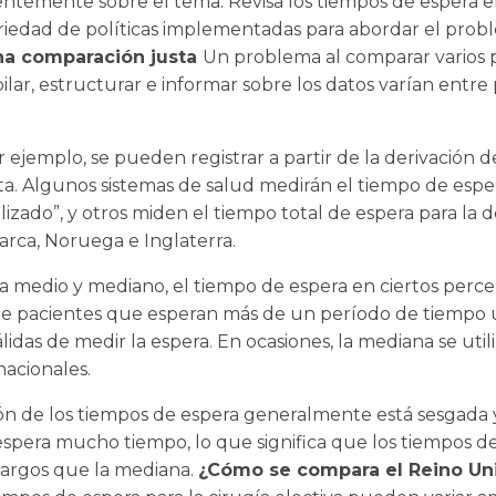
entemente sobre el tema. Revisa los tiempos de espera en
iedad de políticas implementadas para abordar el probl
na comparación justa
Un problema al comparar varios pa
lar, estructurar e informar sobre los datos varían entre p
r ejemplo, se pueden registrar a partir de la derivación 
lista. Algunos sistemas de salud medirán el tiempo de espe
izado”, y otros miden el tiempo total de espera para la d
rca, Noruega e Inglaterra.
a medio y mediano, el tiempo de espera en ciertos percent
e pacientes que esperan más de un período de tiempo u
álidas de medir la espera. En ocasiones, la mediana se u
acionales.
ción de los tiempos de espera generalmente está sesgad
espera mucho tiempo, lo que significa que los tiempos 
largos que la mediana.
¿Cómo se compara el Reino U