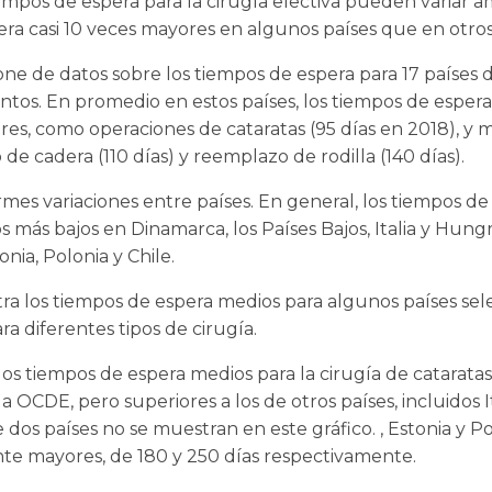
mpos de espera para la cirugía electiva pueden variar a
era casi 10 veces mayores en algunos países que en otros
ne de datos sobre los tiempos de espera para 17 países 
tos. En promedio en estos países, los tiempos de esper
res, como operaciones de cataratas (95 días en 2018), y m
 cadera (110 días) y reemplazo de rodilla (140 días).
mes variaciones entre países. En general, los tiempos de 
s más bajos en Dinamarca, los Países Bajos, Italia y Hung
onia, Polonia y Chile.
tra los tiempos de espera medios para algunos países se
a diferentes tipos de cirugía.
los tiempos de espera medios para la cirugía de catarata
la OCDE, pero superiores a los de otros países, incluidos I
dos países no se muestran en este gráfico. , Estonia y P
nte mayores, de 180 y 250 días respectivamente.