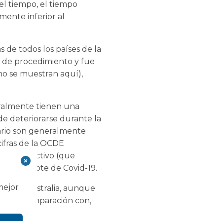
el tiempo, el tiempo
mente inferior al
s de todos los países de la
o de procedimiento y fue
no se muestran aquí),
eralmente tienen una
e deteriorarse durante la
nario son generalmente
cifras de la OCDE
miento electivo (que
es del brote de Covid-19.
mejor
nido y Australia, aunque
nal en comparación con,