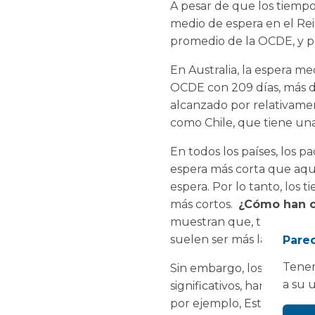
A pesar de que los tiempo
medio de espera en el Rei
promedio de la OCDE, y po
En Australia, la espera me
OCDE con 209 días, más de
alcanzado por relativame
como Chile, que tiene una
En todos los países, los
espera más corta que aqu
espera. Por lo tanto, los
más cortos.
¿Cómo han c
muestran que, tras un per
suelen ser más largos) ha
Parec
Tenem
Sin embargo, los cambios 
a su 
significativos, han sido 
por ejemplo, Estonia y Po