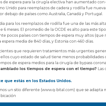
s de espera para la cirugía electiva han aumentado con 
no Unido para reemplazos de cadera y rodilla fue nueva
r debajo de países como Australia, Canadá y Portugal.
dia para los reemplazos de rodilla fue una de las más alta
 6 meses. El promedio de la OCDE es alto para este tip
nte pocos países con tiempos de espera muy altos (que 
 espera media de 840 días, y Estonia con 460 días.
 pacientes que requieren tratamientos más urgentes gen
ellos cuyo estado de salud tiene menos probabilidades d
 tiempos de espera medios para la cirugía de bypass coro
ambiado los tiempos de espera con el tiempo?
Las 
íodo de estabilidad, los tiempos de espera para el trata
bían comenzado a aumentar en varios países, incluso ant
e que estás en los Estados Unidos.
os un sitio diferente (www.q-bital.com) que se adapta 
en el tiempo medio de espera en países como el Reino U
ubicación
relativamente pequeños desde una perspectiva internacio
rtugal.