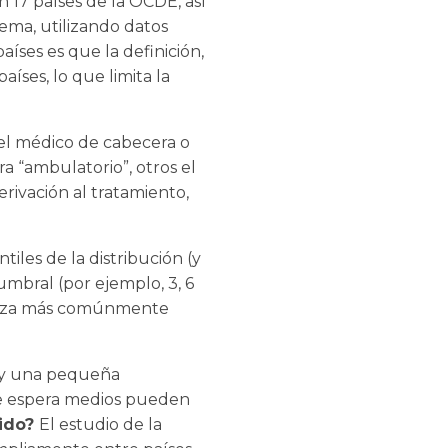
 17 países de la OCDE, así
ema, utilizando datos
íses es que la definición,
aíses, lo que limita la
del médico de cabecera o
ra “ambulatorio”, otros el
erivación al tratamiento,
iles de la distribución (y
mbral (por ejemplo, 3, 6
tiliza más comúnmente
a y una pequeña
de espera medios pueden
nido?
El estudio de la