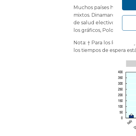
Muchos países han implem
mixtos. Dinamarca, Inglat
de salud electivos y han
los gráficos, Polonia ha l
Nota: † Para los Países Ba
los tiempos de espera est