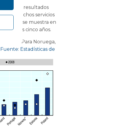
pera, con resultados
ra para muchos servicios
s y, como se muestra en
os últimos cinco años.
sponible. * Para Noruega,
.
Fuente: Estadísticas de