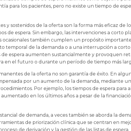
tía para los pacientes, pero no existe un tiempo de esp
y sostenidos de la oferta son la forma más eficaz de l
s de espera. Sin embargo, las intervenciones a corto pl
les ocasionales también cumplen un propósito importante
 temporal de la demanda o a una interrupción a corto p
as de espera aumenten sustancialmente y provoquen retr
a en el futuro o durante un período de tiempo más larg
anentes de la oferta no son garantía de éxito. En alguno
ompensada por un aumento de la demanda, mediante u
rocedimientos. Por ejemplo, los tiempos de espera para a
 aumentado en los últimos años a pesar de la financiaci
tancial de demanda, a veces también se aborda la dema
rramientas de priorización clínica que se centran en mejo
oceso de derivación y la gestión de las listas de espera.