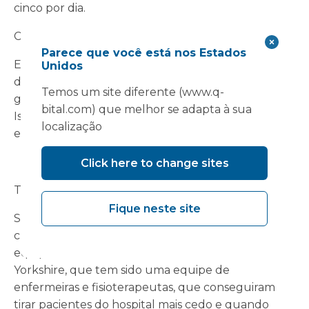
cinco por dia.
Chris:
Parece que você está nos Estados
E o fato de você também estar retirando de
Unidos
diferentes locais de hospitais... como isso é
Temos um site diferente (www.q-
gerenciado - a lista de tratamento de pacientes?
bital.com) que melhor se adapta à sua
Isso é mais difícil de fazer e como você gerencia
localização
esse fluxo de pacientes?
Click here to change sites
Tim:
Fique neste site
Sim, então, historicamente, tivemos o que
chamamos de nossa equipe SWAT, que é nossa
equipe de Transferência Acelerada de South
Yorkshire, que tem sido uma equipe de
enfermeiras e fisioterapeutas, que conseguiram
tirar pacientes do hospital mais cedo e quando