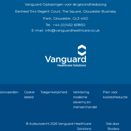
Vanguard Oplossingen voor de gezondheidszorg
Eenheid 1144 Regent Court, The Square, Gloucester Business
Park, Gloucester, GL3 4AD
Tel.:
+44 (0)1452 651850
E-mail:
info@vanguardhealthcare.co.uk
oorwaarden
Cookie
Toegankelijkheid
Verklaring
Plan voor
beleid
moderne
koolstofreductie
slavernij en
mensenhandel
© Auteursrecht
2026 Vanguard Healthcare
Site door
Solutions
Bozboz