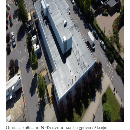
Ομοίως, καθώς το NHS αντιμετωπίζει χρόνια έλλειψη