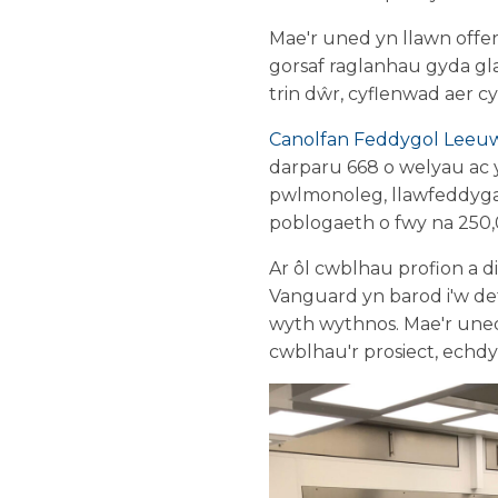
Mae'r uned yn llawn offe
gorsaf raglanhau gyda gla
trin dŵr, cyflenwad aer c
Canolfan Feddygol Leeu
darparu 668 o welyau ac 
pwlmonoleg, llawfeddyga
poblogaeth o fwy na 250,
Ar ôl cwblhau profion a 
Vanguard yn barod i'w defn
wyth wythnos. Mae'r uned we
cwblhau'r prosiect, echdy