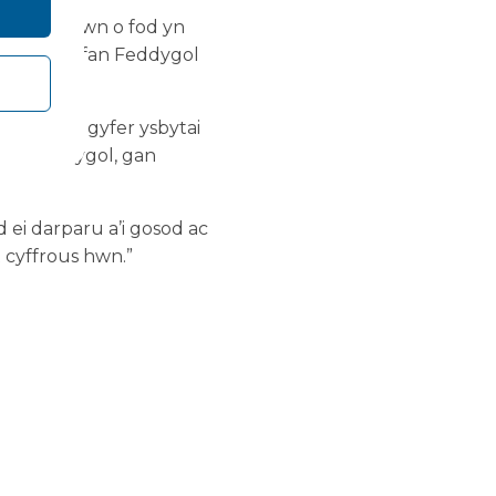
 falch iawn o fod yn
ng Nghanolfan Feddygol
redig ar gyfer ysbytai
 llawfeddygol, gan
ei darparu a’i gosod ac
 cyffrous hwn.”