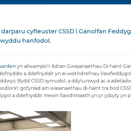
darparu cyfleuster CSSD i Ganolfan Feddy
ewyddu hanfodol.
warden
yn ailwampio'r Adran Gwasanaethau Di-haint Gan
ilddefnyddio a ddefnyddir yn ei weithdrefnau llawfeddygo
n ddwys.
Bydd CSSD symudol, a ddyluniwyd ac a adeila
bodloni'r gofyniad am wasanaethau di-haint tra bod CSSD
ygol a ddefnyddir mewn llawdriniaeth yn yr ysbyty yn par