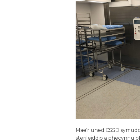
Mae'r uned CSSD symudol 
sterileiddio a phecynnu o