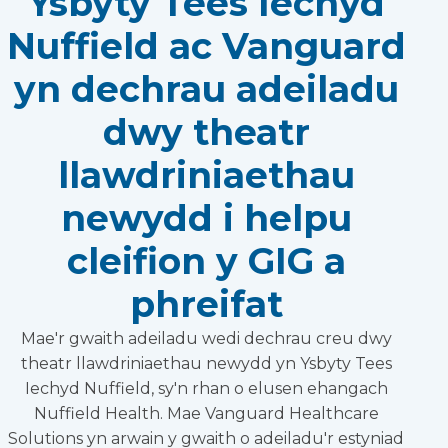
Ysbyty Tees Iechyd
Nuffield ac Vanguard
yn dechrau adeiladu
dwy theatr
llawdriniaethau
newydd i helpu
cleifion y GIG a
phreifat
Mae'r gwaith adeiladu wedi dechrau creu dwy
theatr llawdriniaethau newydd yn Ysbyty Tees
Iechyd Nuffield, sy'n rhan o elusen ehangach
Nuffield Health. Mae Vanguard Healthcare
Solutions yn arwain y gwaith o adeiladu'r estyniad