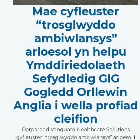
Mae cyfleuster
“trosglwyddo
ambiwlansys”
arloesol yn helpu
Ymddiriedolaeth
Sefydledig GIG
Gogledd Orllewin
Anglia i wella profiad
cleifion
Darparodd Vanguard Healthcare Solutions
gyfleuster “trosglwyddo ambiwlansys” arloesol i