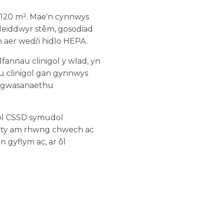
 120 m². Mae'n cynnwys
ileiddwyr stêm, gosodiad
 aer wedi'i hidlo HEPA.
lfannau clinigol y wlad, yn
u clinigol gan gynnwys
n gwasanaethu
dol CSSD symudol
ysbyty am rhwng chwech ac
n gyflym ac, ar ôl