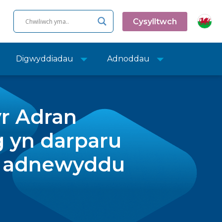
Cysylltwch
Digwyddiadau
Adnoddau
r Adran
 yn darparu
th adnewyddu