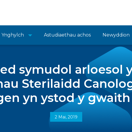
Ynghylch
Astudiaethau achos
Newyddion
ed symudol arloesol y
au Sterilaidd Canolog
gen yn ystod y gwai
2 Mai, 2019