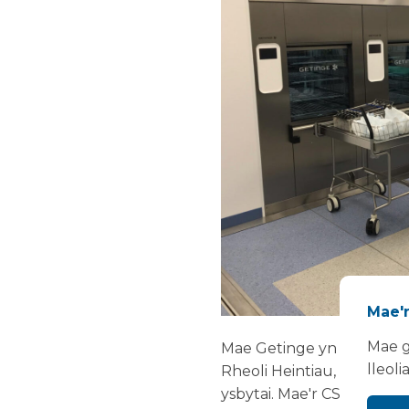
Mae'n
Mae g
Mae Getinge yn darparu
lleoli
Rheoli Heintiau, Benelux,
ysbytai. Mae'r CSSD symud