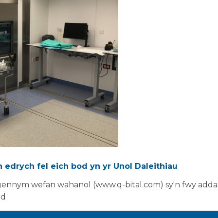
 edrych fel eich bod yn yr Unol Daleithiau
ennym wefan wahanol (www.q-bital.com) sy'n fwy addas
'r gwasanaethau adnewyddu a dywedodd Henk Drieberg
ad
 "Mae'r bartneriaeth gyda Vanguard yn ein galluogi i dda
ol yn ddatrysiad un contractwr sy'n galluogi gosod a ch