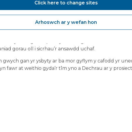
Click here to change sites
farwyddwr Cyflenwi a Datblygu yn Vanguard: “Rydym yn
Getinge i ddarparu ein huned sterileiddio annibynnol y
Arhoswch ar y wefan hon
uned CSSD i ddarparu datrysiad symudol ond cwbl integ
eu sydd angen capasiti ychwanegol i sterileiddio offer
uniad gorau oll i sicrhau’r ansawdd uchaf.
 gwych gan yr ysbyty ar ba mor gyflym y cafodd yr uned 
 fawr at weithio gyda’r tîm yno a Dechrau ar y prosiect