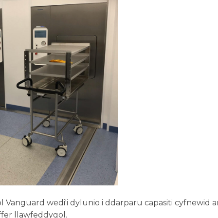
Vanguard wedi'i dylunio i ddarparu capasiti cyfnewid a
ffer llawfeddygol.