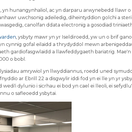
r, yn hunangynhaliol, ac yn darparu arwynebedd llawr o
nhawr uwchsonig adeiledig, diheintyddion golchi a ster
ywasgedig, canolfan ddata electronig a gosodiad triniaeth
warden
, ysbyty mawr yn yr Iseldiroedd, yw un o brif gano
yn cynnig gofal eilaidd a thrydyddol mewn arbenigedda
eth gardiofasgwlaidd a llawfeddygaeth bariatrig. Mae'
000 o bobl.
dilysiadau amrywiol yn llwyddiannus, roedd uned symu
yddio ar Ebrill 22 a disgwylir iddi fod yn ei lle yn yr 
di'i dylunio i sicrhau ei bod yn cael ei lleoli, ei sefydlu'
nnu o safleoedd ysbytai.