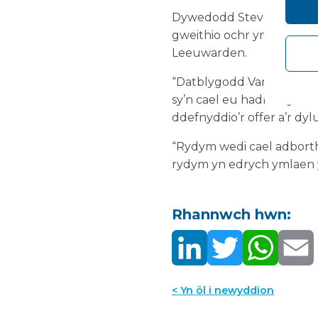
Dywedodd Steve Peak, Cy
gweithio ochr yn ochr â 
Leeuwarden.
“Datblygodd Vanguard yr 
sy’n cael eu hadnewyddu n
ddefnyddio’r offer a’r dyl
“Rydym wedi cael adborth
rydym yn edrych ymlaen yn
Rhannwch hwn:
< Yn ôl i newyddion