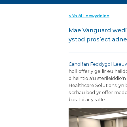
< Yn ôl i newyddion
Mae Vanguard wedi 
ystod prosiect adn
Canolfan Feddygol Leeu
holl offer y gellir eu ha
diheintio a'u sterileiddio'
Healthcare Solutions, yn 
sicrhau bod yr offer medd
baratoi ar y safle.