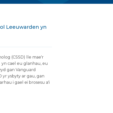
gol Leeuwarden yn
olog (CSSD) lle mae'r
l yn cael eu glanhau, eu
dwyd gan Vanguard
 yr ysbyty ar gau, gan
hau i gael ei brosesu a'i