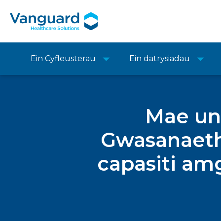
Ein Cyfleusterau
Ein datrysiadau
Mae un
Gwasanaeth
capasiti am