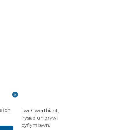
 i'ch
en, Rheolwr Gwerthiant,
rparu datrysiad unigryw i
omisiynu cyflym iawn."