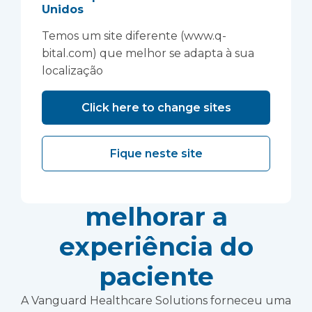
Uma instalação
Unidos
inovadora de
Temos um site diferente (www.q-
bital.com) que melhor se adapta à sua
“transferência de
localização
ambulância” está
Click here to change sites
ajudando a North
West Anglia NHS
Fique neste site
Foundation Trust a
melhorar a
experiência do
paciente
A Vanguard Healthcare Solutions forneceu uma