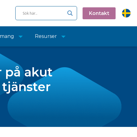
Kontakt
emang
Resurser
 på akut
 tjänster