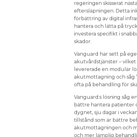
regeringen skisserat nästa
eftersläpningen. Detta i
förbättring av digital inf
hantera och lätta på tryc
investera specifikt i sn
skador.
Vanguard har sett på eg
akutvårdstjänster – vilke
levererade en modulär lös
akutmottagning och såg 7
ofta på behandling för sk
Vanguard:s lösning såg 
bättre hantera patienter 
dygnet, sju dagar i veckan
tillstånd som är bättre be
akutmottagningen och möjl
och mer lämplig behandlin