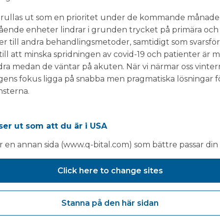
rullas ut som en prioritet under de kommande månadern
ående enheter lindrar i grunden trycket på primära och 
er till andra behandlingsmetoder, samtidigt som svarsfö
a till att minska spridningen av covid-19 och patienter är
a medan de väntar på akuten. När vi närmar oss vinter
ngens fokus ligga på snabba men pragmatiska lösningar f
nsterna.
ser ut som att du är i USA
ar en annan sida (www.q-bital.com) som bättre passar din 
Click here to change sites
Stanna på den här sidan