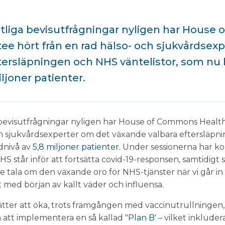
tliga bevisutfrågningar nyligen har House
e hört från en rad hälso- och sjukvårdsex
tersläpningen och NHS väntelistor, som nu 
ljoner patienter.
 bevisutfrågningar nyligen har House of Commons Healt
ch sjukvårdsexperter om det växande valbara eftersläpni
dnivå av
5,8 miljoner patienter
. Under sessionerna har 
S står inför att fortsätta covid-19-responsen, samtidigt
nte tala om den växande oro för NHS-tjänster när vi går in
t
med början av kallt väder och influensa.
sätter att öka, trots framgången med vaccinutrullning
att implementera en så kallad "
Plan B
' – vilket inklude