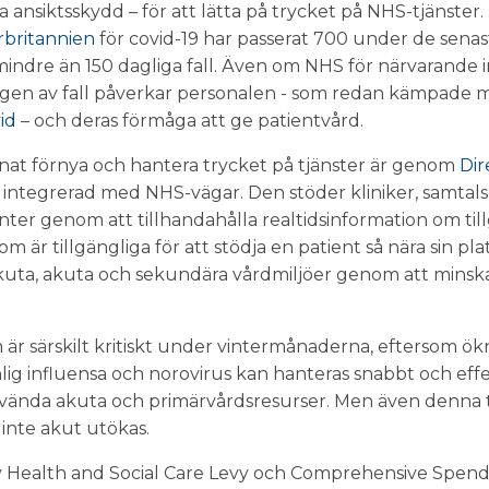
 ansiktsskydd – för att lätta på trycket på NHS-tjänster.
rbritannien
för covid-19 har passerat 700 under de sena
mindre än 150 dagliga fall. Även om NHS för närvarande in
ningen av fall påverkar personalen - som redan kämpade
id
– och deras förmåga att ge patientvård.
nat förnya och hantera trycket på tjänster är genom
Dir
r integrerad med NHS-vägar. Den stöder kliniker, samtal
ter genom att tillhandahålla realtidsinformation om till
 som är tillgängliga för att stödja en patient så nära sin p
kuta, akuta och sekundära vårdmiljöer genom att mins
är särskilt kritiskt under vintermånaderna, eftersom ö
ig influensa och norovirus kan hanteras snabbt och effe
nvända akuta och primärvårdsresurser. Men även denna tjä
inte akut utökas.
av Health and Social Care Levy och Comprehensive Spend