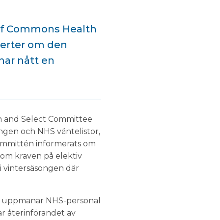
 of Commons Health
perter om den
har nått en
h and Select Committee
ngen och NHS väntelistor,
kommittén informerats om
 som kraven på elektiv
 i vintersäsongen där
en, uppmanar NHS-personal
rar återinförandet av