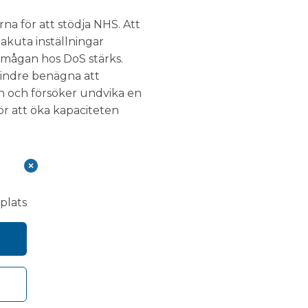
a för att stödja NHS. Att
akuta inställningar
rmågan hos DoS stärks.
 mindre benägna att
n och försöker undvika en
ör att öka kapaciteten
plats