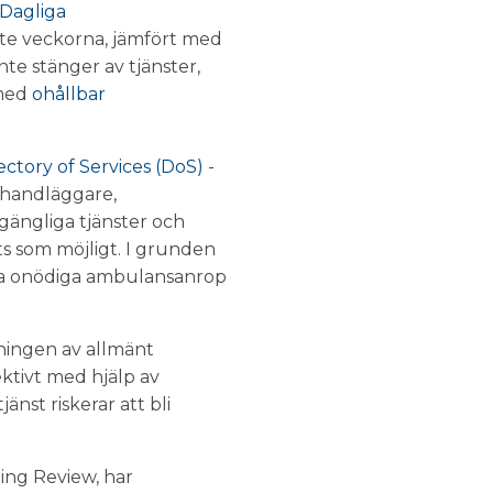
Dagliga
ste veckorna, jämfört med
te stänger av tjänster,
 med
ohållbar
ectory of Services (DoS)
-
shandläggare,
gängliga tjänster och
lats som möjligt. I grunden
ka onödiga ambulansanrop
kningen av allmänt
ktivt med hjälp av
nst riskerar att bli
ing Review, har