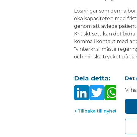
Lösningar som denna bör 
öka kapaciteten med frist
genom att avleda patient
Kritiskt sett kan det bidr
komma i kontakt med andr
"vinterkris" måste regeri
och minska trycket på tjä
Dela detta:
Det 
Vi h
< Tillbaka till nyheter