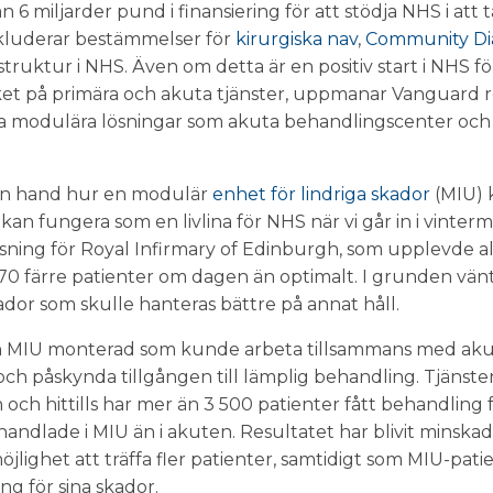
n 6 miljarder pund i finansiering för att stödja NHS i att 
nkluderar bestämmelser för
kirurgiska nav
,
Community Dia
rastruktur i NHS. Även om detta är en positiv start i NHS f
ket på primära och akuta tjänster, uppmanar Vanguard r
abba modulära lösningar som akuta behandlingscenter och
en hand hur en modulär
enhet för lindriga skador
(MIU) 
t kan fungera som en livlina för NHS när vi går in i vint
ning för Royal Infirmary of Edinburgh, som upplevde allv
0 färre patienter om dagen än optimalt. I grunden vän
ador som skulle hanteras bättre på annat håll.
en MIU monterad som kunde arbeta tillsammans med aku
och påskynda tillgången till lämplig behandling. Tjäns
 och hittills har mer än 3 500 patienter fått behandling 
handlade i MIU än i akuten. Resultatet har blivit minskad
ighet att träffa fler patienter, samtidigt som MIU-pati
g för sina skador.