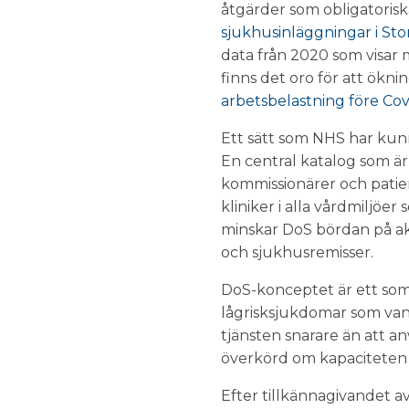
åtgärder som obligatoriska
sjukhusinläggningar i Sto
data från 2020 som visar 
finns det oro för att ök
arbetsbelastning före Cov
Ett sätt som NHS har kun
En central katalog som ä
kommissionärer och patien
kliniker i alla vårdmiljöer
minskar DoS bördan på a
och sjukhusremisser.
DoS-konceptet är ett som 
lågrisksjukdomar som vanl
tjänsten snarare än att a
överkörd om kapaciteten 
Efter tillkännagivandet 