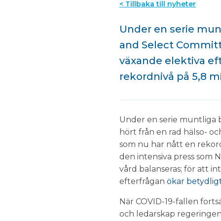
< Tillbaka till nyheter
Under en serie mun
and Select Committe
växande elektiva ef
rekordnivå på 5,8 mi
Under en serie muntliga
hört från en rad hälso- o
som nu har nått en rekor
den intensiva press som NH
vård balanseras; för att i
efterfrågan
ökar betydlig
När COVID-19-fallen fort
och ledarskap regeringen 