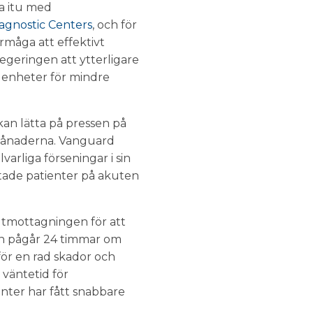
ta itu med
gnostic Centers
, och för
örmåga att effektivt
egeringen att ytterligare
 enheter för mindre
kan lätta på pressen på
ermånaderna. Vanguard
arliga förseningar i sin
tade patienter på akuten
tmottagningen för att
ten pågår 24 timmar om
för en rad skador och
 väntetid för
enter har fått snabbare