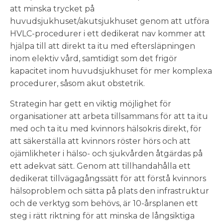
att minska trycket på
huvudsjukhuset/akutsjukhuset genom att utföra
HVLC-procedurer i ett dedikerat nav kommer att
hjälpa till att direkt ta itu med eftersläpningen
inom elektiv vård, samtidigt som det frigör
kapacitet inom huvudsjukhuset för mer komplexa
procedurer, såsom akut obstetrik.
Strategin har gett en viktig möjlighet för
organisationer att arbeta tillsammans för att ta itu
med och ta itu med kvinnors hälsokris direkt, för
att säkerställa att kvinnors röster hörs och att
ojämlikheter i hälso- och sjukvården åtgärdas på
ett adekvat sätt. Genom att tillhandahålla ett
dedikerat tillvägagångssätt för att förstå kvinnors
hälsoproblem och sätta på plats den infrastruktur
och de verktyg som behövs, är 10-årsplanen ett
steg i rätt riktning för att minska de långsiktiga