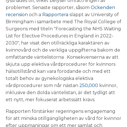
lyssnades till, vilket belyser omfattningen av
problemet. Senaste rapporter, såsom
Ockenden
recension
och a
Rapportera
släppt av University of
Birmingham i samarbete med The Royal College of
Surgeons med titeln "Forecasting the NHS Waiting
List for Elective Procedures in England in 2022-
2030", har visat den otillräckliga karaktären av
kvinnovård och de verkliga uppgifterna bakom de
omfattande väntelistorna . Konsekvenserna av att
skjuta upp elektiva vårdprocedurer för kvinnors
hälsotillstånd kan vara förödande och med ett
totalt behov av gynekologiska elektiva
vårdprocedurer som når nästan
250,000
kvinnor,
inklusive den dolda väntelistan, är det tydligt att
ett nytt, mer fokuserat arbetssätt krävs.
Rapporten förstärker regeringens engagemang
för att minska otillgängligheten av vård för kvinnor
efter uppmaningar om ett mer samlat och