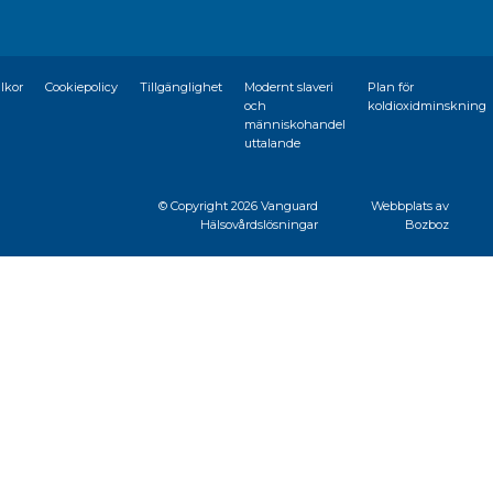
llkor
Cookiepolicy
Tillgänglighet
Modernt slaveri
Plan för
och
koldioxidminskning
människohandel
uttalande
© Copyright
2026 Vanguard
Webbplats av
Hälsovårdslösningar
Bozboz