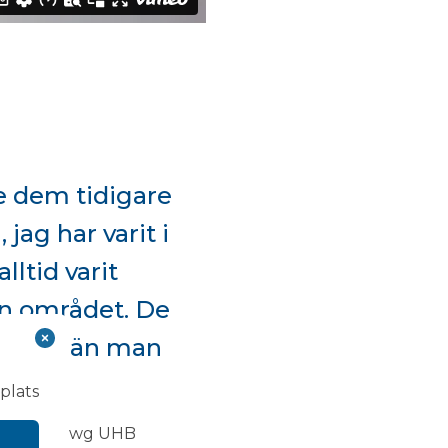
te dem tidigare
 jag har varit i
lltid varit
en området. De
trymme än man
å.”
plats
af Morgannwg UHB