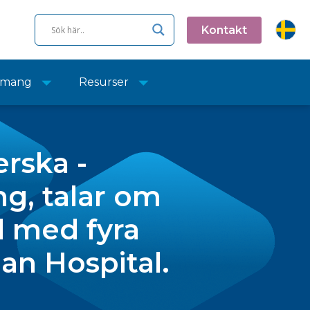
Kontakt
emang
Resurser
rska -
g, talar om
 med fyra
an Hospital.