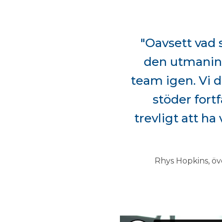
"Oavsett vad 
den utmaninge
team igen. Vi d
stöder fort
trevligt att h
Rhys Hopkins, ö