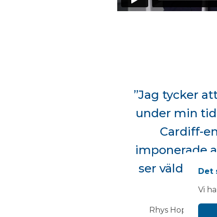
”Jag tycker at
under min tid s
Cardiff-en
imponerade av
ser väldigt 
Det 
fö
Vi h
Rhys Hopkins, ö