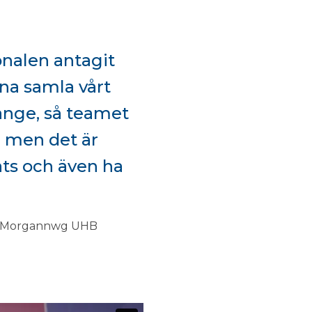
onalen antagit
nna samla vårt
fånge, så teamet
, men det är
ats och även ha
af Morgannwg UHB