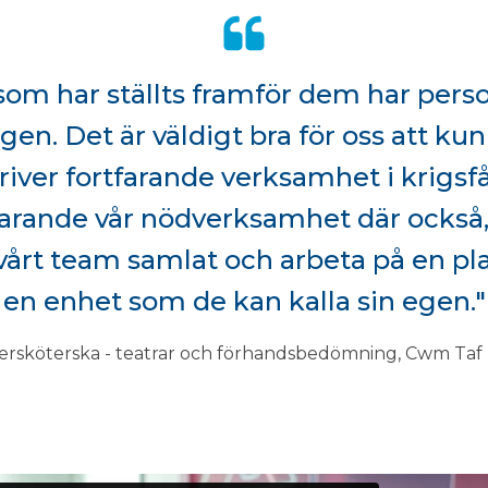
som har ställts framför dem har pers
n. Det är väldigt bra för oss att ku
river fortfarande verksamhet i krigs
farande vår nödverksamhet där också
a vårt team samlat och arbeta på en pl
en enhet som de kan kalla sin egen."
versköterska - teatrar och förhandsbedömning, Cwm T