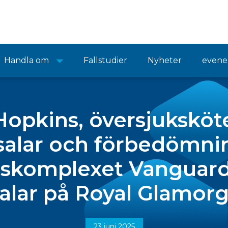
Handla om
Fallstudier
Nyheter
even
Hopkins, översjuksköte
salar och förbedömnin
nskomplexet Vanguard
alar på Royal Glamorg
23 juni 2025