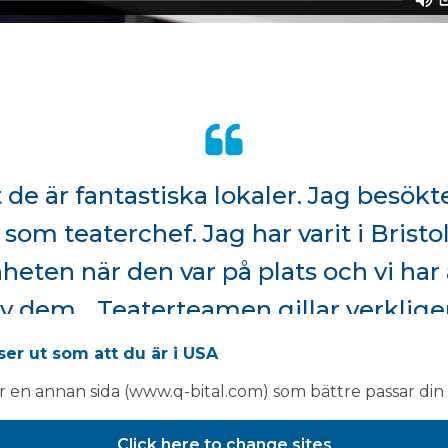
t de är fantastiska lokaler. Jag besök
om teaterchef. Jag har varit i Bristol,
heten när den var på plats och vi har a
 dem... Teaterteamen gillar verklig
moderna ut. Det finns mycket mer u
ser ut som att du är i USA
rväntar sig när man går in i dem ocks
ar en annan sida (www.q-bital.com) som bättre passar din 
versköterska - teatrar och förhandsbedömning, Cwm T
Click here to change sites