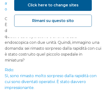
avremmo dovuto collocarli e quante sale
Click here to change sites
operatorie avremmo gestito.
Chris:
Rimani su questo sito
È una struttura piuttosto grande. Ci sono passato
davanti stamattina e ci sono due grandi reparti,
quattro sale operatorie e anche la sala
endoscopica con due unità. Quindi, immagino una
domanda: sei rimasto sorpreso dalla rapidità con cui
è stato costruito quel piccolo ospedale in
miniatura?
Rido:
Sì, sono rimasto molto sorpreso dalla rapidità con
cui sono diventati operativi. È stato davvero
impressionante.