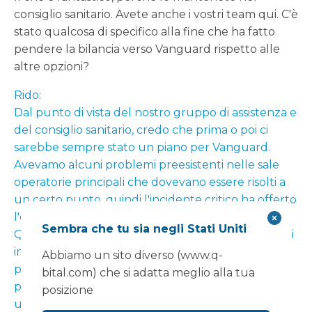
consiglio sanitario. Avete anche i vostri team qui. C'è
stato qualcosa di specifico alla fine che ha fatto
pendere la bilancia verso Vanguard rispetto alle
altre opzioni?
Rido:
Dal punto di vista del nostro gruppo di assistenza e
del consiglio sanitario, credo che prima o poi ci
sarebbe sempre stato un piano per Vanguard.
Avevamo alcuni problemi preesistenti nelle sale
operatorie principali che dovevano essere risolti a
un certo punto, quindi l'incidente critico ha offerto
l'opportunità di risolvere anche altri problemi.
Sembra che tu sia negli Stati Uniti
Quindi, c'è un lato positivo nel fatto che siamo stati
in grado di svolgere quel lavoro durante questo
Abbiamo un sito diverso (www.q-
periodo nelle sale operatorie principali. Quindi,
bital.com) che si adatta meglio alla tua
penso che Vanguard sarebbe sempre stata
posizione
un'opzione per noi, e la questione era dove