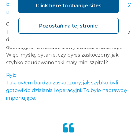
będą zlokalizowane i ile sal operacyjnych będziemy
Click here to change sites
prowadzić.
Chris:
Pozostań na tej stronie
To całkiem duży obiekt. Przechodziłem obok niego
dziś rano i są tam dwa duże oddziały, cztery sale
operacyjne i dwuoddziałowy oddział endoskopii.
Więc, myślę, pytanie, czy byłeś zaskoczony, jak
szybko zbudowano taki mały mini szpital?
Ryż:
Tak, byłem bardzo zaskoczony, jak szybko byli
gotowi do działania i operacyjni. To było naprawdę
imponujące.