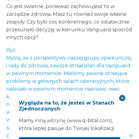
Co jest świetne, ponieważ zachowujesz to w
zarządzie zdrowia. Masz tu również swoje własne
zespoły. Czy było coś konkretnego, co ostatecznie
przesunęło decyzję w kierunku Vanguard spośród
innych opcji?
Ryż:
Myślę, że z perspektywy naszej grupy opiekuńczej
i rady ds. zdrowia, zawsze istniał plan dla Vanguard
w pewnym momencie. Mieliśmy pewne istniejące
problemy w głównych salach operacyjnych, które
należało w pewnym momencie naprawić, więc
krytyczny incydent rzeczywiście dał okazję do
Wygląda na to, że jesteś w Stanach
naprawienia również innych problemów. Więc jest
Zjednoczonych
w tym pozytywna strona tego, że byliśmy w stanie
wykonać tę pracę w tym okresie w głównych
Mamy inną witrynę (www.q-bital.com),
salach operacyjnych. Więc myślę, że Vanguard
która lepiej pasuje do Twojej lokalizacji
zawsze miało być dla nas opcją i chodziło o to, gdzie