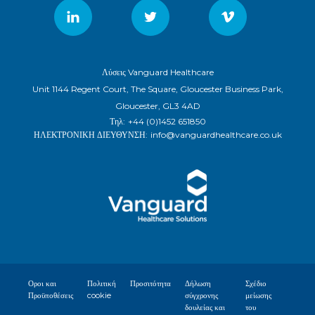
Λύσεις Vanguard Healthcare
Unit 1144 Regent Court, The Square, Gloucester Business Park,
Gloucester, GL3 4AD
Τηλ:
+44 (0)1452 651850
ΗΛΕΚΤΡΟΝΙΚΗ ΔΙΕΥΘΥΝΣΗ:
info@vanguardhealthcare.co.uk
Οροι και
Πολιτική
Προσιτότητα
Δήλωση
Σχέδιο
Προϋποθέσεις
cookie
σύγχρονης
μείωσης
δουλείας και
του