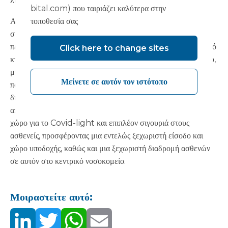
λύση στις κλιμακούμενες λίστες αναμονής.
bital.com) που ταιριάζει καλύτερα στην
τοποθεσία σας
Αυτό που είναι επίσης σαφές είναι ότι αυτή η κατάσταση θα
συνεχιστεί για μεγάλο χρονικό διάστημα και χρειάζεται κάτι
περισσότερο από μια βραχυπρόθεσμη διόρθωση. Ένα αρθρωτό
Click here to change sites
κτίριο, που στεγάζει χειρουργείο, αίθουσα θεραπείας ή θάλαμο,
μπορεί να κατασκευαστεί κοντά στο μόνιμο πρότυπο μέσα σε
Μείνετε σε αυτόν τον ιστότοπο
πολύ σύντομο χρονικό διάστημα και μπορεί επίσης να
διαμορφωθεί και να τελειώσει ώστε να ταιριάζει στις
απαιτήσεις κάθε πελάτη. Ένα τέτοιο κτίριο παρέχει πρόσθετο
χώρο για το Covid-light και επιπλέον σιγουριά στους
ασθενείς, προσφέροντας μια εντελώς ξεχωριστή είσοδο και
χώρο υποδοχής, καθώς και μια ξεχωριστή διαδρομή ασθενών
σε αυτόν στο κεντρικό νοσοκομείο.
Μοιραστείτε αυτό: