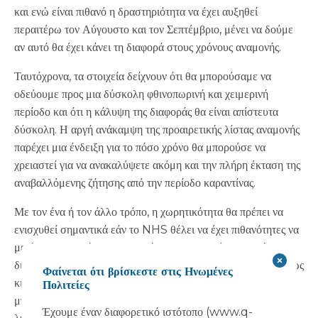
και ενώ είναι πιθανό η δραστηριότητα να έχει αυξηθεί
περαιτέρω τον Αύγουστο και τον Σεπτέμβριο, μένει να δούμε
αν αυτό θα έχει κάνει τη διαφορά στους χρόνους αναμονής.
Ταυτόχρονα, τα στοιχεία δείχνουν ότι θα μπορούσαμε να
οδεύουμε προς μια δύσκολη φθινοπωρινή και χειμερινή
περίοδο και ότι η κάλυψη της διαφοράς θα είναι απίστευτα
δύσκολη. Η αργή ανάκαμψη της προαιρετικής λίστας αναμονής
παρέχει μια ένδειξη για το πόσο χρόνο θα μπορούσε να
χρειαστεί για να ανακαλύψετε ακόμη και την πλήρη έκταση της
αναβαλλόμενης ζήτησης από την περίοδο καραντίνας.
Με τον ένα ή τον άλλο τρόπο, η χωρητικότητα θα πρέπει να
ενισχυθεί σημαντικά εάν το NHS θέλει να έχει πιθανότητες να
μειώσει τους χρόνους αναμονής για εκλεκτικές θεραπείες και
διαδικασίες. Ευέλικτη υποδομή υγειονομικής περίθαλψης, όπως
Φαίνεται ότι βρίσκεστε στις Ηνωμένες
κινητή και αρθρωτή
χειρουργεία
και οι αίθουσες διαδικασιών,
Πολιτείες
μπορούν να προσφέρουν μια γρήγορη και αποτελεσματική
Έχουμε έναν διαφορετικό ιστότοπο (www.q-