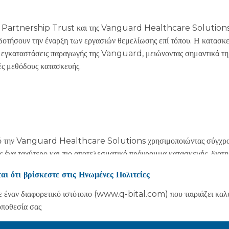
Partnership Trust και της Vanguard Healthcare Solutions 
οδοτήσουν την έναρξη των εργασιών θεμελίωσης επί τόπου. Η κατασκ
 εγκαταστάσεις παραγωγής της Vanguard, μειώνοντας σημαντικά τη 
ές μεθόδους κατασκευής.
πό την Vanguard Healthcare Solutions χρησιμοποιώντας σύγχρο
ας ένα ταχύτερο και πιο αποτελεσματικό πρόγραμμα κατασκευής, διατ
 και βιωσιμότητας. Το Devon NHS Partnership Trust παρέχει έ
αι ότι βρίσκεστε στις Ηνωμένες Πολιτείες
 μαθησιακές δυσκολίες και άνοια. Το Trust, το οποίο έχει αξιολογηθε
ί περίπου 3.500 άτομα και έχει επαφή με περίπου 30.000 άτομα κά
 έναν διαφορετικό ιστότοπο (www.q-bital.com) που ταιριάζει καλ
οποθεσία σας