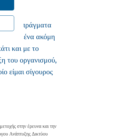
Χτίζουμε πράγματα
ό είναι ένα ακόμη
άτι και με το
η του οργανισμού,
ο είμαι σίγουρος
μετοχής στην έρευνα και την
έργου Ανάπτυξης Δικτύου