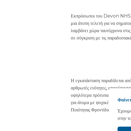
Εκπρόσωποι του Devon NHS 
μια άτυπη τελετή για να σηματ
λαμβάνει χώρα ταυτόχρονα στις
σε σύγκριση με τις παραδοσιακ
Η εγκατάσταση παραδίδεται α
αρθρωτές ενότητες, επιτρέποντ
υψηλότερα πρότυπα ποιότητας
Φαίνετ
για άτομα με ψυχικές παθήσεις,
Ποιότητας Φροντίδας, απασχολε
Έχουμε
στην τ