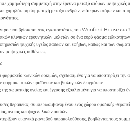
 χαμηλότερη συμμετοχή στην έρευνα μεταξύ ατόμων με ψυχικές π
και χαμηλότερη συμμετοχή μεταξύ ανδρών, νεότερων ατόμων και ατό
οινότητες.
έντρο, που βρίσκεται στις εγκαταστάσεις του Wonford House στο Έξ
ικών κλινικών ερευνητικών μελετών σε ένα ευρύ φάσμα ειδικοτήτων
ων υπηρεσιών ψυχικής υγείας παιδιών και εφήβων, καθώς και των σωμ
υν με ψυχικές ασθένειες.
:
αι φαρμακείο κλινικών δοκιμών, σχεδιασμένο για να υποστηρίζει την
ν φαρμακευτικών προϊόντων και βιολογικών δειγμάτων.
της σωματικής υγείας και έγχυσης εξοπλισμένη για να υποστηρίξει 
ουσες θεραπείας, συμπεριλαμβανομένου ενός χώρου ομαδικής θεραπεία
ας, άνοιας και ψυχεδελικών ουσιών.
στηρίζουν εικονικά ραντεβού παρακολούθησης, βοηθώντας τους συμμ