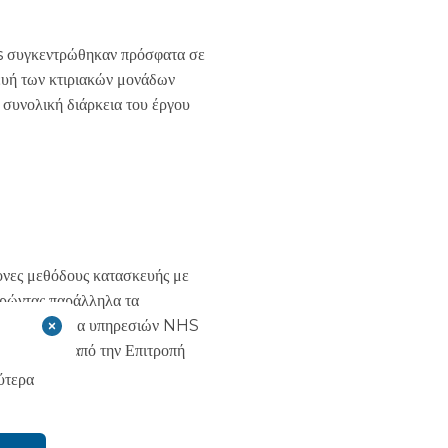
συγκεντρώθηκαν πρόσφατα σε
ευή των κτιριακών μονάδων
συνολική διάρκεια του έργου
νες μεθόδους κατασκευής με
ηρώντας παράλληλα τα
να ευρύ φάσμα υπηρεσιών NHS
ί ως 'Καλό' από την Επιτροπή
θε μήνα.
ύτερα