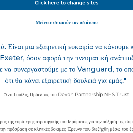
Click here to change sites
Μείνετε σε αυτόν τον ιστότοπο
εξαιρετική ευκαιρία για μια νέα κατασκευή. 
εντός του Trust τα τελευταία χρόνια και αυτ
. Είναι μια εξαιρετική ευκαιρία να κάνουμε κ
 Exeter, όσον αφορά την πνευματική ανάπτυξ
ε να συνεργαστούμε με το Vanguard, το οποί
ότι θα κάνει εξαιρετική δουλειά για εμάς."
Άντι Γουίλις, Πρόεδρος του Devon Partnership NHS Trust
ος της ευρύτερης στρατηγικής του Ιδρύματος για την αύξηση της συμ
την πρόσβαση σε κλινικές δοκιμές. Έρευνα που διεξήχθη μέσω του 