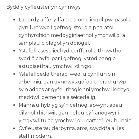
Bydd y cyfleuster yn cynnwys:
Labordy a fferyllfa treialon clinigol pwrpasol a
gynlluniwyd i gefnogi storio a pharatoi
cynhyrchion meddyginiaethol ymchwiliol a
samplau biolegol yn ddiogel.
Ystafell asesu iechyd corfforol a thrwytho
sydd â chyfarpar i gefnogi ystod eang o
astudiaethau ymchwil clinigol.
Ystafelloedd therapi wedi'u cynllunio'n
arbennig, gan gynnwys gofod therapi grŵp,
sy'n addas ar gyfer rhaglenni ymchwil iechyd
meddwl, dementia a seicedelig.
Mannau hyblyg sy'n cefnogi apwyntiadau
dilynol rhithwir, gan helpu cyfranogwyr i
ymgysylltu ag ymchwil o'u cartrefi eu hunain.
Cyfleusterau derbynfa, aros, swyddfa a lles
staff modern.