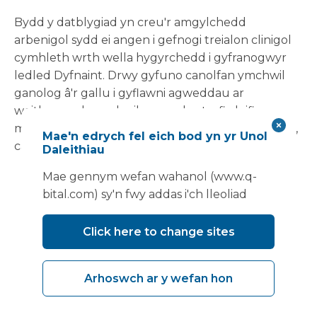
Bydd y datblygiad yn creu'r amgylchedd
arbenigol sydd ei angen i gefnogi treialon clinigol
cymhleth wrth wella hygyrchedd i gyfranogwyr
ledled Dyfnaint. Drwy gyfuno canolfan ymchwil
ganolog â'r gallu i gyflawni agweddau ar
weithgarwch ymchwil yng nghartrefi cleifion,
mae'r Ymddiriedolaeth yn anelu at wella recriwtio,
Mae'n edrych fel eich bod yn yr Unol
cadw a chyfranogiad o gymunedau dan anfantais.
Daleithiau
Mae gennym wefan wahanol (www.q-
bital.com) sy'n fwy addas i'ch lleoliad
Click here to change sites
Arhoswch ar y wefan hon