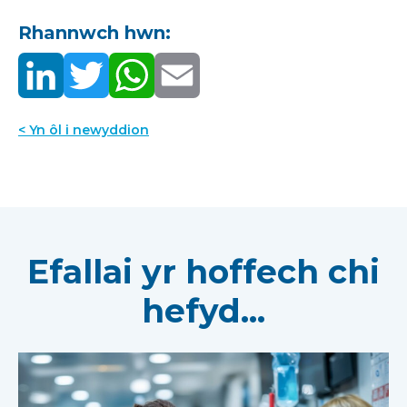
Rhannwch hwn:
< Yn ôl i newyddion
Efallai yr hoffech chi
hefyd...