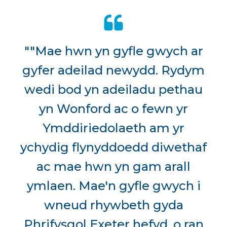
""Mae hwn yn gyfle gwych ar
gyfer adeilad newydd. Rydym
wedi bod yn adeiladu pethau
yn Wonford ac o fewn yr
Ymddiriedolaeth am yr
ychydig flynyddoedd diwethaf
ac mae hwn yn gam arall
ymlaen. Mae'n gyfle gwych i
wneud rhywbeth gyda
Phrifysgol Exeter hefyd, o ran