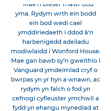
""Mae'n bleser mawr bod
yma. Rydym wrth ein bodd
ein bod wedi cael
ymddiriedaeth i ddod â'n
harbenigedd adeiladu
modiwlaidd i Wonford House.
Mae gan bawb sy'n gweithio i
Vanguard ymdeimlad cryf o
bwrpas yn yr hyn a wnawn, ac
rydym yn falch o fod yn
cefnogi cyfleuster ymchwil a
fydd yn ehangu mynediad at