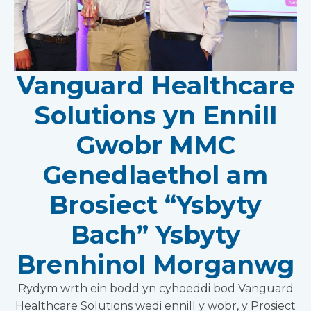
Vanguard Healthcare
Solutions yn Ennill
Gwobr MMC
Genedlaethol am
Brosiect “Ysbyty
Bach” Ysbyty
Brenhinol Morganwg
Rydym wrth ein bodd yn cyhoeddi bod Vanguard
Healthcare Solutions wedi ennill y wobr, y Prosiect