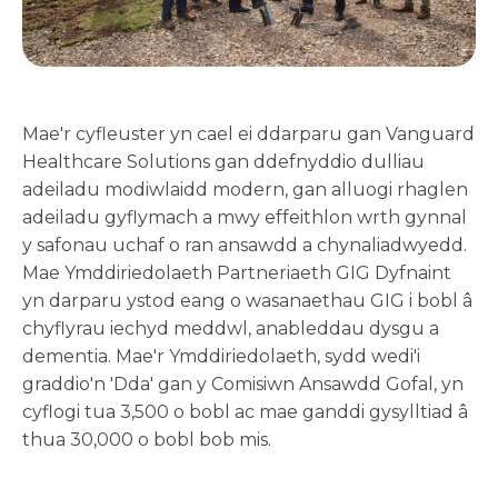
Mae'r cyfleuster yn cael ei ddarparu gan Vanguard
Healthcare Solutions gan ddefnyddio dulliau
adeiladu modiwlaidd modern, gan alluogi rhaglen
adeiladu gyflymach a mwy effeithlon wrth gynnal
y safonau uchaf o ran ansawdd a chynaliadwyedd.
Mae Ymddiriedolaeth Partneriaeth GIG Dyfnaint
yn darparu ystod eang o wasanaethau GIG i bobl â
chyflyrau iechyd meddwl, anableddau dysgu a
dementia. Mae'r Ymddiriedolaeth, sydd wedi'i
graddio'n 'Dda' gan y Comisiwn Ansawdd Gofal, yn
cyflogi tua 3,500 o bobl ac mae ganddi gysylltiad â
thua 30,000 o bobl bob mis.