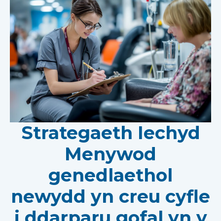
Strategaeth Iechyd
Menywod
genedlaethol
newydd yn creu cyfle
i ddarparu gofal yn y