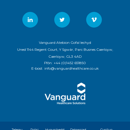
Vanguard Atebion Gofal Iechyd
Uned 1144 Regent Court, Y Sgwâr, Parc Busnes Caerloyw,
Caerloyw, GL3 4AD
Ffôn:
+44 (0)1452 651850
E-bost:
info@vanguardhealthcare.co.uk
Telerau
Polisi
Hygyrchedd
Datganiad
Cynllun