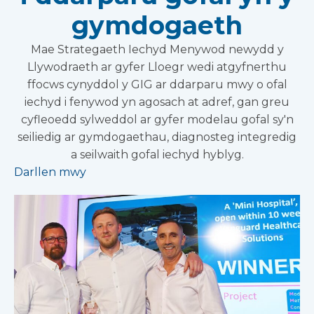
gymdogaeth
Mae Strategaeth Iechyd Menywod newydd y
Llywodraeth ar gyfer Lloegr wedi atgyfnerthu
ffocws cynyddol y GIG ar ddarparu mwy o ofal
iechyd i fenywod yn agosach at adref, gan greu
cyfleoedd sylweddol ar gyfer modelau gofal sy'n
seiliedig ar gymdogaethau, diagnosteg integredig
a seilwaith gofal iechyd hyblyg.
Darllen mwy