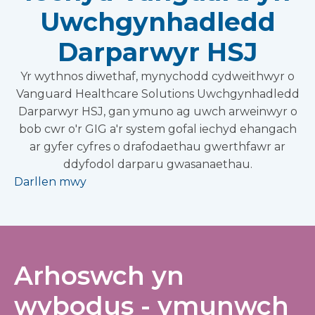
Uwchgynhadledd
Darparwyr HSJ
Yr wythnos diwethaf, mynychodd cydweithwyr o
Vanguard Healthcare Solutions Uwchgynhadledd
Darparwyr HSJ, gan ymuno ag uwch arweinwyr o
bob cwr o'r GIG a'r system gofal iechyd ehangach
ar gyfer cyfres o drafodaethau gwerthfawr ar
ddyfodol darparu gwasanaethau.
Darllen mwy
Arhoswch yn
wybodus - ymunwch