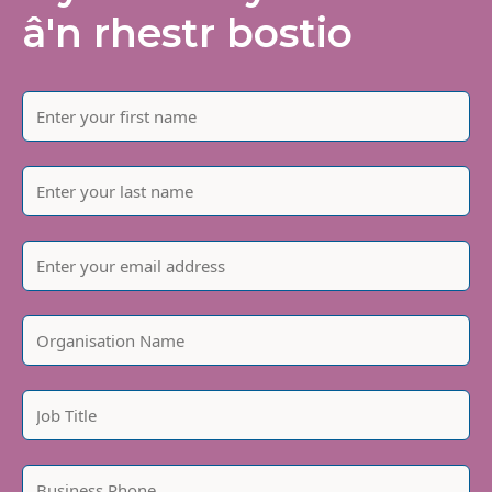
â'n rhestr bostio