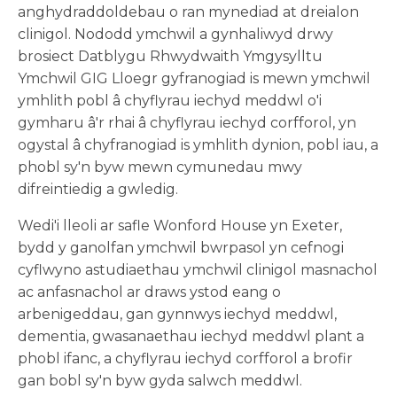
anghydraddoldebau o ran mynediad at dreialon
clinigol. Nododd ymchwil a gynhaliwyd drwy
brosiect Datblygu Rhwydwaith Ymgysylltu
Ymchwil GIG Lloegr gyfranogiad is mewn ymchwil
ymhlith pobl â chyflyrau iechyd meddwl o'i
gymharu â'r rhai â chyflyrau iechyd corfforol, yn
ogystal â chyfranogiad is ymhlith dynion, pobl iau, a
phobl sy'n byw mewn cymunedau mwy
difreintiedig a gwledig.
Wedi'i lleoli ar safle Wonford House yn Exeter,
bydd y ganolfan ymchwil bwrpasol yn cefnogi
cyflwyno astudiaethau ymchwil clinigol masnachol
ac anfasnachol ar draws ystod eang o
arbenigeddau, gan gynnwys iechyd meddwl,
dementia, gwasanaethau iechyd meddwl plant a
phobl ifanc, a chyflyrau iechyd corfforol a brofir
gan bobl sy'n byw gyda salwch meddwl.