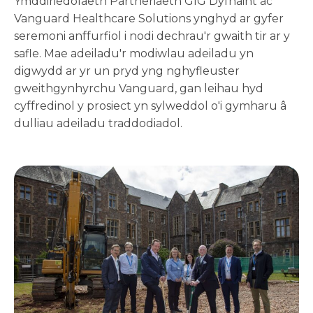
Ymddiriedolaeth Partneriaeth GIG Dyfnaint ac
Vanguard Healthcare Solutions ynghyd ar gyfer
seremoni anffurfiol i nodi dechrau'r gwaith tir ar y
safle. Mae adeiladu'r modiwlau adeiladu yn
digwydd ar yr un pryd yng nghyfleuster
gweithgynhyrchu Vanguard, gan leihau hyd
cyffredinol y prosiect yn sylweddol o'i gymharu â
dulliau adeiladu traddodiadol.