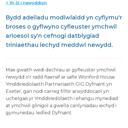
< Yn ôl i newyddion
Bydd adeiladu modiwlaidd yn cyflymu'r
broses o gyflwyno cyfleuster ymchwil
arloesol sy'n cefnogi datblygiad
triniaethau iechyd meddwl newydd.
Mae gwaith wedi dechrau ar gyfleuster ymchwil
newydd o'r radd flaenaf ar safle Wonford House
Ymddiriedolaeth Partneriaeth GIG Dyfnaint yn
Exeter, gan nodi carreg filltir arwyddocaol yn
uchelgais yr Ymddiriedolaeth i ehangu mynediad
at ymchwil glinigol a gwella canlyniadau iechyd i
gymunedau ledled Dyfnaint.