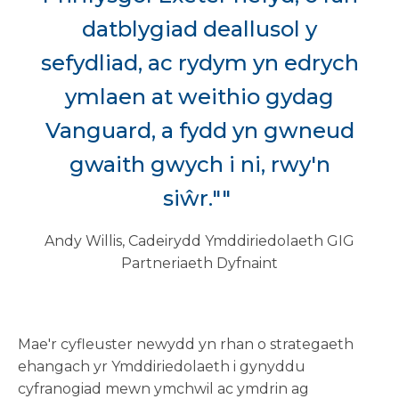
datblygiad deallusol y
sefydliad, ac rydym yn edrych
ymlaen at weithio gydag
Vanguard, a fydd yn gwneud
gwaith gwych i ni, rwy'n
siŵr.""
Andy Willis, Cadeirydd Ymddiriedolaeth GIG
Partneriaeth Dyfnaint
Mae'r cyfleuster newydd yn rhan o strategaeth
ehangach yr Ymddiriedolaeth i gynyddu
cyfranogiad mewn ymchwil ac ymdrin ag