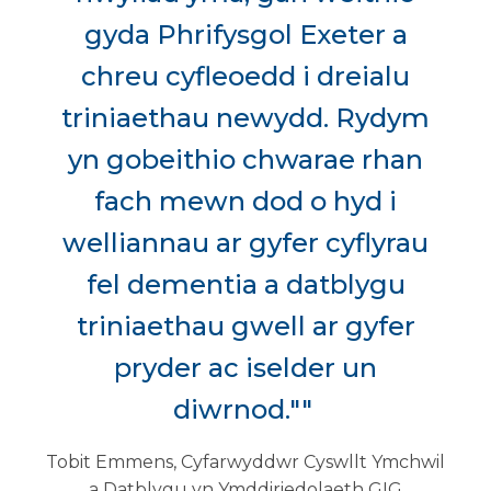
gyda Phrifysgol Exeter a
chreu cyfleoedd i dreialu
triniaethau newydd. Rydym
yn gobeithio chwarae rhan
fach mewn dod o hyd i
welliannau ar gyfer cyflyrau
fel dementia a datblygu
triniaethau gwell ar gyfer
pryder ac iselder un
diwrnod.""
Tobit Emmens, Cyfarwyddwr Cyswllt Ymchwil
a Datblygu yn Ymddiriedolaeth GIG