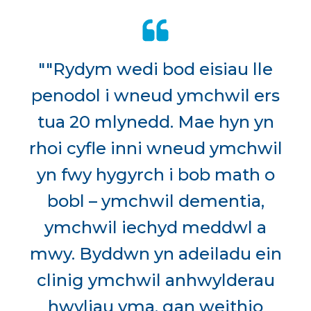
""Rydym wedi bod eisiau lle
penodol i wneud ymchwil ers
tua 20 mlynedd. Mae hyn yn
rhoi cyfle inni wneud ymchwil
yn fwy hygyrch i bob math o
bobl – ymchwil dementia,
ymchwil iechyd meddwl a
mwy. Byddwn yn adeiladu ein
clinig ymchwil anhwylderau
hwyliau yma, gan weithio