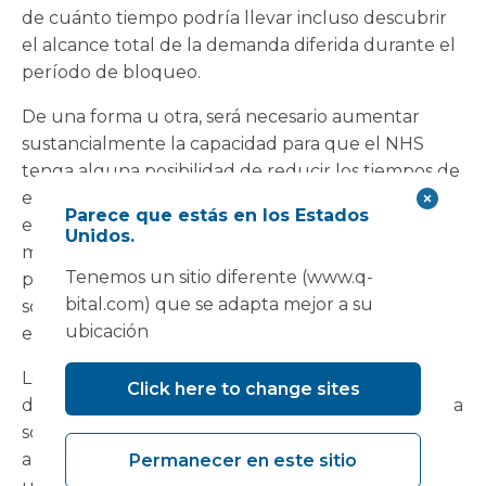
de cuánto tiempo podría llevar incluso descubrir
el alcance total de la demanda diferida durante el
período de bloqueo.
De una forma u otra, será necesario aumentar
sustancialmente la capacidad para que el NHS
tenga alguna posibilidad de reducir los tiempos de
espera para tratamientos y procedimientos
Parece que estás en los Estados
electivos. Infraestructura sanitaria flexible, como
Unidos.
móvil y modular.
Teatros operando
y salas de
Tenemos un sitio diferente (www.q-
procedimientos, pueden proporcionar una
bital.com) que se adapta mejor a su
solución rápida y eficaz a las crecientes listas de
ubicación
espera.
Lo que también está claro es que esta situación
Click here to change sites
durará mucho tiempo y necesita algo más que una
solución a corto plazo. Un edificio modular, que
alberga un quirófano, una sala de tratamiento o
Permanecer en este sitio