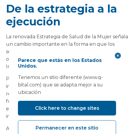
De la estrategia a la
ejecución
La renovada Estrategia de Salud de la Mujer señala
un cambio importante en la forma en que los
servicios de atención médica para mujeres se
organizarán y prestarán cada vez más en toda
Parece que estás en los Estados
Unidos.
Inglaterra.
Tenemos un sitio diferente (www.q-
Para las organizaciones del NHS, una
bital.com) que se adapta mejor a su
implementación exitosa dependerá no solo del
ubicación
rediseño de los procesos y la planificación de la
fuerza laboral, sino también de la creación de los
Click here to change sites
entornos adecuados para apoyar la atención
integrada basada en la comunidad.
Permanecer en este sitio
A medida que los sistemas sigan explorando los