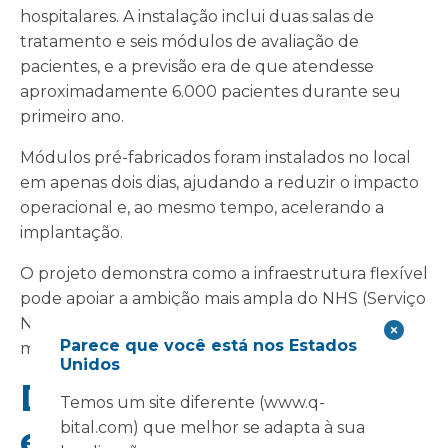
hospitalares. A instalação inclui duas salas de
tratamento e seis módulos de avaliação de
pacientes, e a previsão era de que atendesse
aproximadamente 6.000 pacientes durante seu
primeiro ano.
Módulos pré-fabricados foram instalados no local
em apenas dois dias, ajudando a reduzir o impacto
operacional e, ao mesmo tempo, acelerando a
implantação.
O projeto demonstra como a infraestrutura flexível
pode apoiar a ambição mais ampla do NHS (Serviço
Nacional de Saúde do Reino Unido) de fornecer
Parece que você está nos Estados
mais cuidados perto das casas dos pacientes.
Unidos
Da estratégia à
Temos um site diferente (www.q-
bital.com) que melhor se adapta à sua
execução.