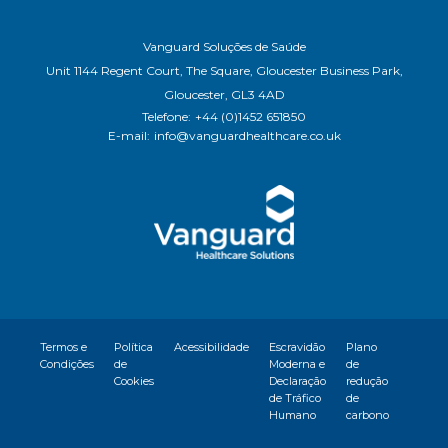
Vanguard Soluções de Saúde
Unit 1144 Regent Court, The Square, Gloucester Business Park,
Gloucester, GL3 4AD
Telefone:
+44 (0)1452 651850
E-mail:
info@vanguardhealthcare.co.uk
Termos e
Política
Acessibilidade
Escravidão
Plano
Condições
de
Moderna e
de
Cookies
Declaração
redução
de Tráfico
de
Humano
carbono