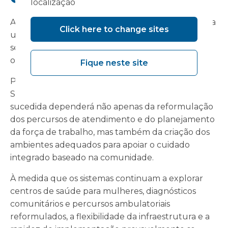
localização
A Estratégia de Saúde da Mulher renovada sinaliza
Click here to change sites
uma mudança importante na forma como os
serviços de saúde da mulher serão cada vez mais
organizados e prestados em toda a Inglaterra.
Fique neste site
Para as organizações do NHS (Serviço Nacional de
Saúde do Reino Unido), a implementação bem-
sucedida dependerá não apenas da reformulação
dos percursos de atendimento e do planejamento
da força de trabalho, mas também da criação dos
ambientes adequados para apoiar o cuidado
integrado baseado na comunidade.
À medida que os sistemas continuam a explorar
centros de saúde para mulheres, diagnósticos
comunitários e percursos ambulatoriais
reformulados, a flexibilidade da infraestrutura e a