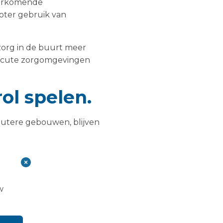
oorkomende
oter gebruik van
zorg in de buurt meer
le acute zorgomgevingen
rol spelen.
utere gebouwen, blijven
uden met:
w