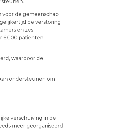
rsteunen.
um voor de gemeenschap
elijkertijd de verstoring
lkamers en zes
r 6.000 patiënten
eerd, waardoor de
HS kan ondersteunen om
jke verschuiving in de
teeds meer georganiseerd