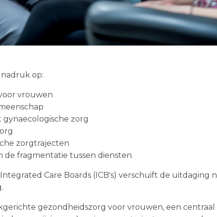
e nadruk op:
voor vrouwen
gemeenschap
t gynaecologische zorg
zorg
sche zorgtrajecten
 de fragmentatie tussen diensten.
Integrated Care Boards (ICB's) verschuift de uitdaging 
.
wijkgerichte gezondheidszorg voor vrouwen, een centraal