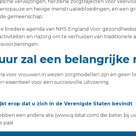
ische verwijzingen, herziene zorgtrajecten voor veelv
enopauze en hevige menstruatiebloedingen, en een gr
n de gemeenschap.
t de bredere agenda van NHS England voor gezondheids
e activiteiten en nazorg om te verhuizen van traditione
svoorzieningen.
uur zal een belangrijke 
a voor vrouwen in wezen zorgmodellen zijn en geen lo
 essentieel voor een succesvolle uitvoering.
lijven te maken hebben met uitdagingen die verband ho
ijkt erop dat u zich in de Verenigde Staten bevindt
ederen
linische ruimtes
bben een andere site (www.q-bital.com) die beter bij u
aar diagnostiek
e past
ynaecologie