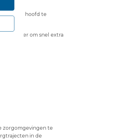
 druk het hoofd te
che manier om snel extra
le zorgomgevingen te
rgtrajecten in de