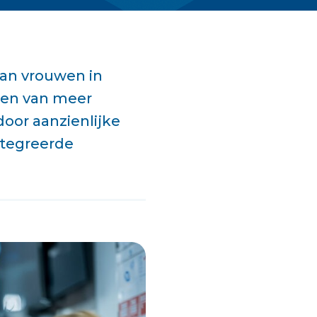
van vrouwen in
den van meer
door aanzienlijke
ntegreerde