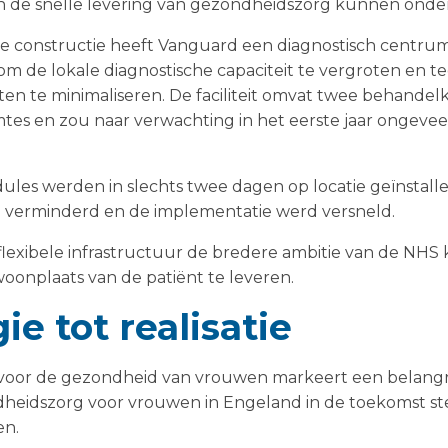
e snelle levering van gezondheidszorg kunnen onde
e constructie heeft Vanguard een diagnostisch centr
m de lokale diagnostische capaciteit te vergroten en teg
iten te minimaliseren. De faciliteit omvat twee behande
es en zou naar verwachting in het eerste jaar ongevee
les werden in slechts twee dagen op locatie geïnstall
d verminderd en de implementatie werd versneld.
e flexibele infrastructuur de bredere ambitie van de N
woonplaats van de patiënt te leveren.
ie tot realisatie
voor de gezondheid van vrouwen markeert een belangri
heidszorg voor vrouwen in Engeland in de toekomst s
en.