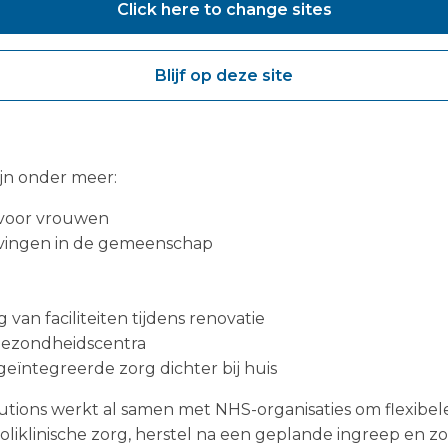
en tijdens renovatieprojecten
Click here to change sites
tuur voor de gezondheidszorg kan systemen helpen deze
 nieuwe zorgmodellen te ondersteunen.
Blijf op deze site
MC) en modulaire zorgfaciliteiten bieden een praktis
t minimale verstoring van de bestaande zorgomgeving.
ijn onder meer:
voor vrouwen
vingen in de gemeenschap
g van faciliteiten tijdens renovatie
gezondheidscentra
eïntegreerde zorg dichter bij huis
tions werkt al samen met NHS-organisaties om flexibe
poliklinische zorg, herstel na een geplande ingreep en zo