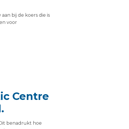
an bij de koers die is
nen voor
ic Centre
.
Dit benadrukt hoe