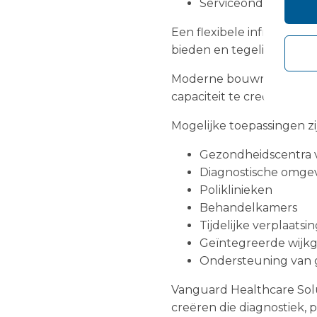
Serviceonderbreking
Een flexibele infrastruc
bieden en tegelijkertijd
Moderne bouwmethoden (M
capaciteit te creëren me
Mogelijke toepassingen z
Gezondheidscentra 
Diagnostische omge
Poliklinieken
Behandelkamers
Tijdelijke verplaatsin
Geïntegreerde wijk
Ondersteuning van g
Vanguard Healthcare Solu
creëren die diagnostiek, 