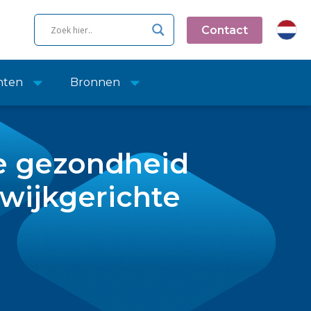
Contact
nten
Bronnen
de gezondheid
wijkgerichte