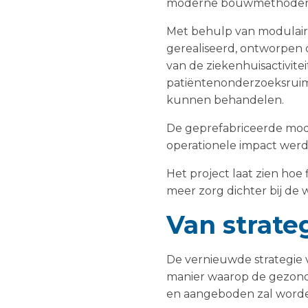
moderne bouwmethoden d
Met behulp van modulair
gerealiseerd, ontworpen o
van de ziekenhuisactivite
patiëntenonderzoeksruimt
kunnen behandelen.
De geprefabriceerde modu
operationele impact wer
Het project laat zien ho
meer zorg dichter bij de 
Van strateg
De vernieuwde strategie 
manier waarop de gezond
en aangeboden zal word