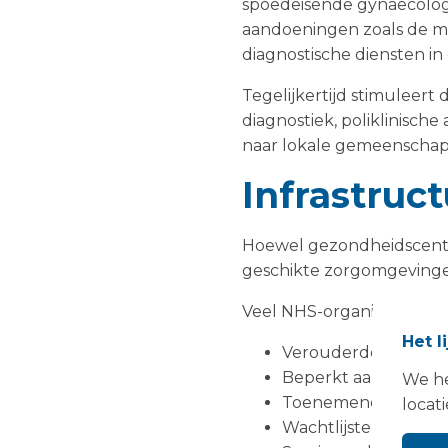
spoedeisende gynaecolog
aandoeningen zoals de m
diagnostische diensten i
Tegelijkertijd stimuleer
diagnostiek, poliklinisch
naar lokale gemeenschap
Infrastruct
Hoewel gezondheidscentr
geschikte zorgomgevingen
Veel NHS-organisaties b
Het l
Verouderde landgo
Beperkt aantal polik
We he
Toenemende vraag n
locati
Wachtlijsten voor g