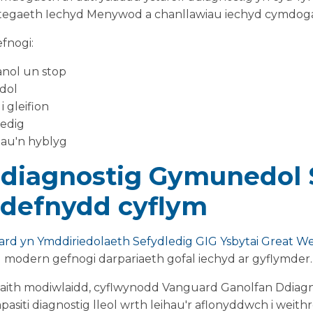
Strategaeth Iechyd Menywod a chanllawiau iechyd cymdo
efnogi:
lanol un stop
dol
 gleifion
redig
au'n hyblyg
Ddiagnostig Gymunedol
 defnydd cyflym
ard yn Ymddiriedolaeth Sefydledig GIG Ysbytai Great W
du modern gefnogi darpariaeth gofal iechyd ar gyflymder.
aith modiwlaidd, cyflwynodd Vanguard Ganolfan Ddiag
asiti diagnostig lleol wrth leihau'r aflonyddwch i weithr