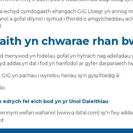
da iechyd cymdogaeth ehangach GIG Lloegr yn annog m
anol a gofal dilynol i symud i ffwrdd o amgylcheddau ací
.
aith yn chwarae rhan b
d menywod yn fodelau gofal yn hytrach nag adeiladau 
d addas yn dal i fod yn hanfodol ar gyfer darpariaeth l
 GIG yn parhau i wynebu heriau sy'n gysylltiedig â:
io
ion allanol
 edrych fel eich bod yn yr Unol Daleithiau
diagnostig
ecoleg
ennym wefan wahanol (www.q-bital.com) sy'n fwy addas
au yn ystod prosiectau adnewyddu
ad
yd hyblyg helpu systemau i fynd i'r afael â'r pwysau hyn