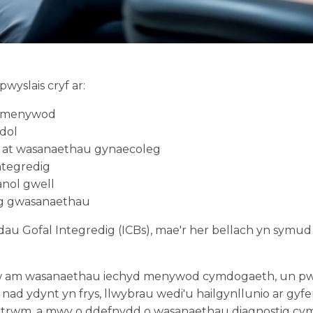
wyslais cryf ar:
d menywod
dol
 at wasanaethau gynaecoleg
ntegredig
anol gwell
ng gwasanaethau
dau Gofal Integredig (ICBs), mae'r her bellach yn symud o
lw am wasanaethau iechyd menywod cymdogaeth, un pw
ad ydynt yn frys, llwybrau wedi'u hailgynllunio ar gyfer 
 trwm, a mwy o ddefnydd o wasanaethau diagnostig cy