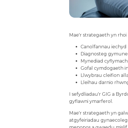
Mae'r strategaeth yn rhoi p
Canolfannau iechy
Diagnosteg gymune
Mynediad cyflymach
Gofal cymdogaeth i
Llwybrau cleifion all
Lleihau darnio rhw
I sefydliadau'r GIG a Byrd
gyflawni ymarferol.
Mae'r strategaeth yn ga
atgyfeiriadau gynaecoleg n
menopos a gwaedu mislif