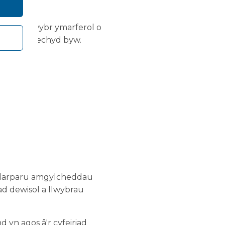
cynnig llwybr ymarferol o
au gofal iechyd byw.
 ddarparu amgylcheddau
ad dewisol a llwybrau
 yn agos â'r cyfeiriad