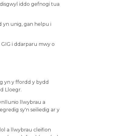
 disgwyl iddo gefnogi tua
yn unig, gan helpu i
 y GIG i ddarparu mwy o
 yn y ffordd y bydd
d Lloegr.
ynllunio llwybrau a
redig sy'n seiliedig ar y
l a llwybrau cleifion