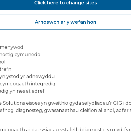
Click here to change sites
ern (MMC) a chyfleusterau gofal iechyd modiwlaidd yn 
Arhoswch ar y wefan hon
egol yn gyflym a chyda llai o aflonyddwch i amgylchedd
yn cynnwys:
d menywod
nostig cymunedol
nol
drefn
u yn ystod yr adnewyddu
 cymdogaeth integredig
edig yn nes at adref
Solutions eisoes yn gweithio gyda sefydliadau'r GIG i
cefnogi diagnosteg, gwasanaethau cleifion allanol, adferi
mdogaeth a'i datrysiadau ystafell ddiagnostig yn cyd-fynd