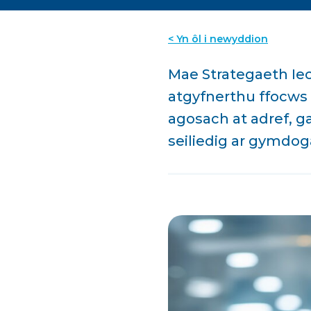
< Yn ôl i newyddion
Mae Strategaeth Ie
atgyfnerthu ffocws 
agosach at adref, g
seiliedig ar gymdog