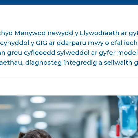
chyd Menywod newydd y Llywodraeth ar gyf
cynyddol y GIG ar ddarparu mwy o ofal iech
an greu cyfleoedd sylweddol ar gyfer model
aethau, diagnosteg integredig a seilwaith g