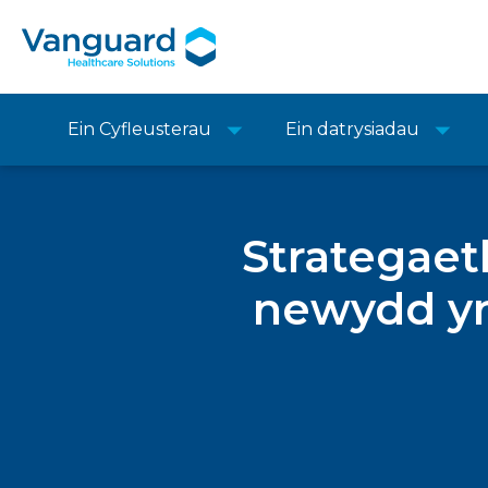
Ein Cyfleusterau
Ein datrysiadau
Strategae
newydd yn 