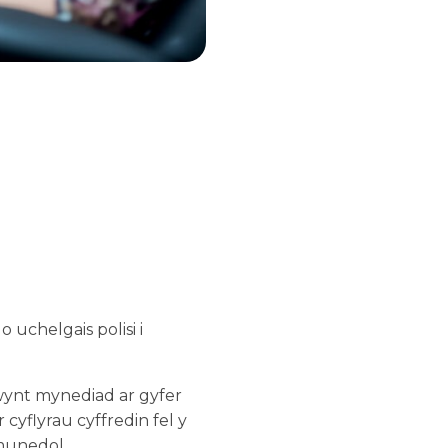
 uchelgais polisi i
ynt mynediad ar gyfer
cyflyrau cyffredin fel y
munedol.