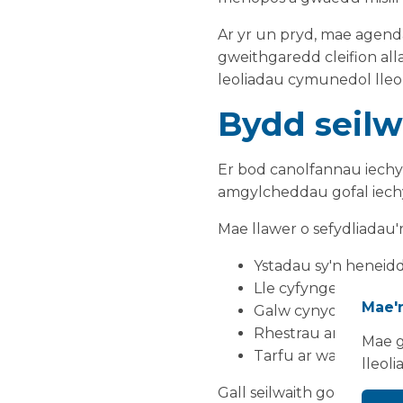
Ar yr un pryd, mae agen
gweithgaredd cleifion all
leoliadau cymunedol lleol
Bydd seilw
Er bod canolfannau iechy
amgylcheddau gofal iechy
Mae llawer o sefydliadau'r
Ystadau sy'n heneidd
Lle cyfyngedig i gleif
Mae'n
Galw cynyddol am d
Rhestrau aros gyna
Mae g
Tarfu ar wasanaeth
lleoli
Gall seilwaith gofal iech