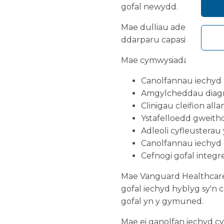
gofal newydd.
Mae dulliau adeiladu mod
ddarparu capasiti ychwan
Mae cymwysiadau posibl 
Canolfannau iechy
Amgylcheddau diag
Clinigau cleifion alla
Ystafelloedd gweith
Adleoli cyfleustera
Canolfannau iechyd
Cefnogi gofal integr
Mae Vanguard Healthcare 
gofal iechyd hyblyg sy'n 
gofal yn y gymuned.
Mae ei ganolfan iechyd cy