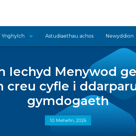
Ynghylch
Astudiaethau achos
Newyddion
th Iechyd Menywod ge
creu cyfle i ddarparu
gymdogaeth
10 Mehefin, 2026