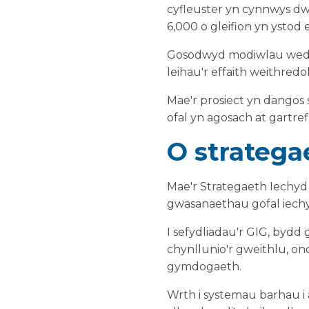
cyfleuster yn cynnwys dwy
6,000 o gleifion yn ystod 
Gosodwyd modiwlau wedi'u
leihau'r effaith weithredo
Mae'r prosiect yn dangos 
ofal yn agosach at gartrefi
O stratega
Mae'r Strategaeth Iechy
gwasanaethau gofal iechy
I sefydliadau'r GIG, bydd
chynllunio'r gweithlu, ond
gymdogaeth.
Wrth i systemau barhau i