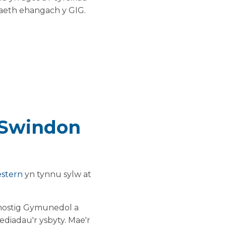
gaeth ehangach y GIG.
 Swindon
estern
yn tynnu sylw at
nostig Gymunedol a
ediadau'r ysbyty. Mae'r