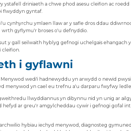
 ystafell driniaeth a chwe phod asesu cleifion ac roedd
ei flwyddyn gyntaf.
 cynhyrchu ymlaen llaw ar y safle dros ddau ddiwrnod 
l wrth gyflymu'r broses o'u defnyddio.
sut y gall seilwaith hyblyg gefnogi uchelgais ehangach
 cleifion.
eth i gyflawni
d Menywod wedi'i hadnewyddu yn arwydd o newid pwysig
d menywod yn cael eu trefnu a'u darparu fwyfwy ledle
 gweithredu llwyddiannus yn dibynnu nid yn unig ar ailg
 hefyd ar greu'r amgylcheddau cywir i gefnogi gofal integ
 archwilio hybiau iechyd menywod, diagnosteg gymunedo