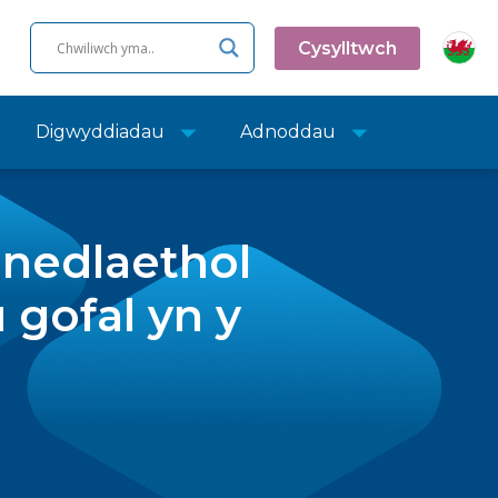
Cysylltwch
Digwyddiadau
Adnoddau
nedlaethol
 gofal yn y