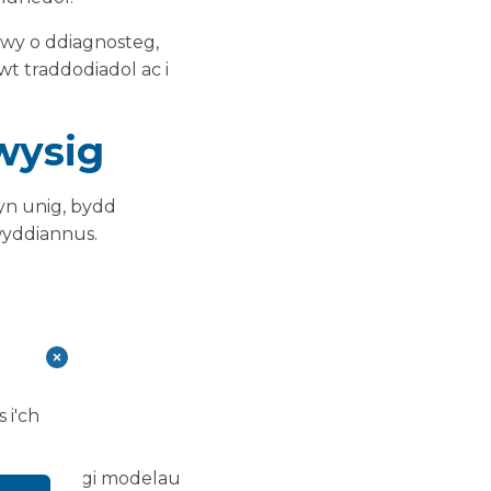
wy o ddiagnosteg,
wt traddodiadol ac i
wysig
yn unig, bydd
wyddiannus.
 i'ch
 wrth gefnogi modelau