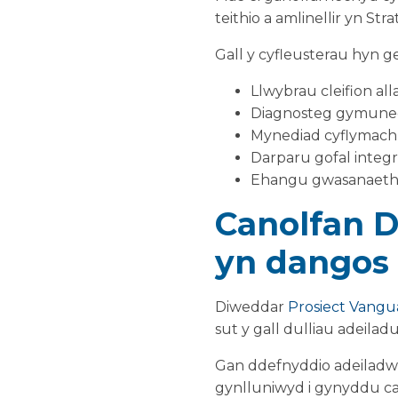
teithio a amlinellir yn 
Gall y cyfleusterau hyn g
Llwybrau cleifion al
Diagnosteg gymune
Mynediad cyflymach i
Darparu gofal integ
Ehangu gwasanaeth
Canolfan 
yn dangos
Diweddar
Prosiect Vangu
sut y gall dulliau adeila
Gan ddefnyddio adeiladw
gynlluniwyd i gynyddu cap