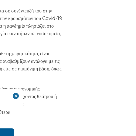
τα σε συνέντευξή του στην
ός των κρουσμάτων του Covid-19
τι η πανδημία πλησιάζει στο
ργία ικανοτήτων σε νοσοκομεία,
θετη χωρητικότητα, είναι
α αναβαθμίζουν ανάλογα με τις
ή είτε σε ημιμόνιμη βάση, όπως
ρόχους υγειονομικής
ψη ενός υπάρχοντος θεάτρου ή
ό 20 χρόνια.
ύτερα