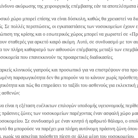
 κίνδυνο ακύρωσης της χειρουργικής επέμβασης εάν τα αποτελέσματα 
υσικό χώρο μπορεί επίσης να είναι δύσκολη, καθώς θα χρειαστεί να δ
ς. Σε πολλές περιπτώσεις, οι εγκαταστάσεις των νοσοκομείων έχουν 
τώπιση της κρίσης και ο εσωτερικός χώρος μπορεί να χωριστεί σε «Πρ
νουν σταθερές για αρκετό καιρό ακόμη. Αυτό, σε συνδυασμό με τον α
ια τον πλήρη καθαρισμό των αιθουσών επέμβασης μεταξύ των επεμβάσ
σοκομεία που επανεκκινούν τις προαιρετικές διαδικασίες.
ρκείς κλινικούς γιατρούς και προσωπικό για να επιστρέψουν στα π
ιωμένη παραγωγικότητα δεν θα μπορούν να το κάνουν χωρίς πρόσθετη
ικότητα και πώς θα επηρεάσει το ταξίδι του ασθενούς για εκλεκτική
ς ασθενών;
α είναι η εξέταση ευέλικτων επιλογών υποδομής υγειονομικής περίθα
ς πράσινες ζώνες των νοσοκομείων παρέχοντας έναν ασφαλή χώρο μακρ
νοσοκομείου. Σε συνδυασμό με έναν κινητό ή αρθρωτό θάλαμο, ο οποί
υτό θα μπορούσε να παρέχει μια πλήρη αυτόνομη πράσινη ζώνη όπου 
, χωρίς να ασκείται πρόσθετη πίεση σε άλλα μέρη του νοσοκομείου.