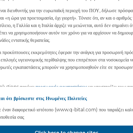
ναι διευθυντής για την ευρωπαϊκή περιοχή του ΠΟΥ, δήλωσε πρόσφα
ι «η ώρα για προετοιμασία, όχι γιορτή». Τόνισε ότι, αν και ο αριθμ
ειο, η Γαλλία και η Ιταλία άρχιζε να μειώνεται, αυτό δεν σημαίνει ό
πρέπει να χρησιμοποιήσουν αυτόν τον χρόνο για να αρχίσουν να δημιου
άδες εντατικής θεραπείας.
οι προκύπτουσες εκκρεμότητες έφεραν την ανάγκη για προσωρινή πρόσ
 επιλογές υγειονομικής περίθαλψης που επιτρέπουν στα νοσοκομεία ν
ρθρωτές εγκαταστάσεις μπορούν να χρησιμοποιηθούν είτε σε προσωριν
lutions παρέχει
προσωρινές εγκαταστάσεις
να υποστηρίζει τους πα
όσθετη χωρητικότητα για τη μείωση των λιστών αναμονής, την απόρρι
αι ότι βρίσκεστε στις Ηνωμένες Πολιτείες
κρίσης και είναι αξιόπιστος συνεργάτης του NHS για περισσότερα απ
 έναν διαφορετικό ιστότοπο (www.q-bital.com) που ταιριάζει καλ
οποθεσία σας
Click here to change sites