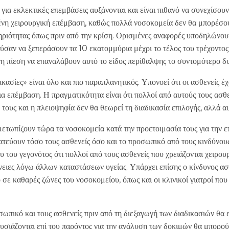
 για εκλεκτικές επεμβάσεις αυξάνονται και είναι πιθανό να συνεχίσου
ένη χειρουργική επέμβαση, καθώς πολλά νοσοκομεία δεν θα μπορέσο
ριότητας όπως πριν από την κρίση. Ορισμένες αναφορές υποδηλώνουν 
ύσαν να ξεπεράσουν τα 10 εκατομμύρια μέχρι το τέλος του τρέχοντος
η πίεση να επαναλάβουν αυτό το είδος περίθαλψης το συντομότερο δ
ικασίες» είναι όλο και πιο παραπλανητικός. Υπονοεί ότι οι ασθενείς έ
α επέμβαση. Η πραγματικότητα είναι ότι πολλοί από αυτούς τους ασθε
 τους και η πλειοψηφία δεν θα θεωρεί τη διαδικασία επιλογής, αλλά 
ετωπίζουν τώρα τα νοσοκομεία κατά την προετοιμασία τους για την ε
ατεύουν τόσο τους ασθενείς όσο και το προσωπικό από τους κινδύνου
 του γεγονότος ότι πολλοί από τους ασθενείς που χρειάζονται χειρου
ειες λόγω άλλων καταστάσεων υγείας. Υπάρχει επίσης ο κίνδυνος ασθ
 σε καθαρές ζώνες του νοσοκομείου, όπως και οι κλινικοί γιατροί που
ωπικό και τους ασθενείς πριν από τη διεξαγωγή των διαδικασιών θα ε
υσιάζονται επί του παρόντος για την ανάλυση των δοκιμών θα μπορο