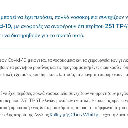
 μπορεί να έχει περάσει, πολλά νοσοκομεία συνεχίζουν 
d-19, με αναφορές να αναφέρουν ότι περίπου 251 TP
ει να διατηρηθούν για το σκοπό αυτό.
ων Covid-19 μειώνεται, τα νοσοκομεία και τα χειρουργεία των γενικ
βουν τα ραντεβού ρουτίνας και τις προγραμματισμένες διαδικασίες, ό
στικές εξετάσεις και σαρώσεις. Ωστόσο, τα πράγματα παραμένουν π
εί να έχει περάσει, πολλά νοσοκομεία συνεχίζουν να φροντίζουν μεγ
ότι περίπου 251 TP4T κλινών μονάδων εντατικής θεραπείας πρέπει ν
ατική προοπτική ενός δεύτερου κύματος, το οποίο - σύμφωνα με μια σ
φαλής ιατρού της Αγγλίας,
Καθηγητής Chris Whitty
– έχει τη δυνατ