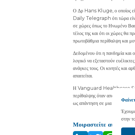
Ο Δρ Hans Kluge, ο οποίος εί
Daily Telegraph ότι τώρα είνα
σε χώρες όπως το Ηνωμένο Βασίλ
τέλος της και ότι οι χώρες θα 
πρωτοβάθμια περίθαλψη και μον
Δεδομένου ότι η πανδημία και 
λογικό να εξεταστούν ευέλικτες
ανάγκες τους. Οι κινητές και α
απαιτείται.
Η Vanguard Healthcare So
περίθαλψης όταν απαιτείται πρ
Φαίνετ
ως απάντηση σε μια κατάσταση 
Έχουμε
στην τ
Μοιραστείτε αυτό: