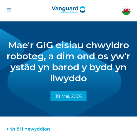
Mae'r GIG eisiau chwyldro
roboteg, a dim ond os yw'r
ystâd yn barod y bydd yn
llwyddo
18 Mai, 2026
< Yn ôl i newyddion