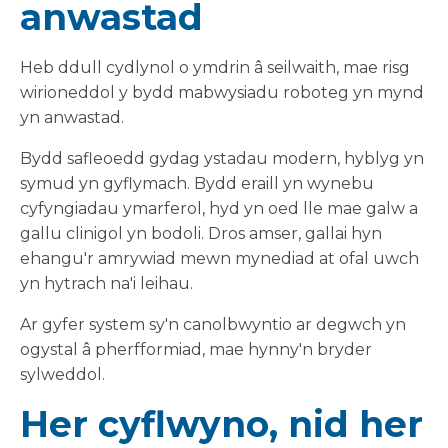
anwastad
Heb ddull cydlynol o ymdrin â seilwaith, mae risg
wirioneddol y bydd mabwysiadu roboteg yn mynd
yn anwastad.
Bydd safleoedd gydag ystadau modern, hyblyg yn
symud yn gyflymach. Bydd eraill yn wynebu
cyfyngiadau ymarferol, hyd yn oed lle mae galw a
gallu clinigol yn bodoli. Dros amser, gallai hyn
ehangu'r amrywiad mewn mynediad at ofal uwch
yn hytrach na'i leihau.
Ar gyfer system sy'n canolbwyntio ar degwch yn
ogystal â pherfformiad, mae hynny'n bryder
sylweddol.
Her cyflwyno, nid her