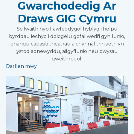
Gwarchodedig Ar
Draws GIG Cymru
Seilwaith hyb llawfeddygol hyblyg i helpu
byrddau iechyd i ddiogelu gofal wedi'i gynllunio,
ehangu capasiti theatrau a chynnal triniaeth yn
ystod adnewyddu, ailgyflunio neu bwysau
gweithredol.
Darllen mwy