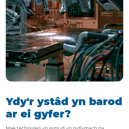
Ydy'r ystâd yn barod
ar ei gyfer?
Mae technoleg yn symud yn gyflymach na