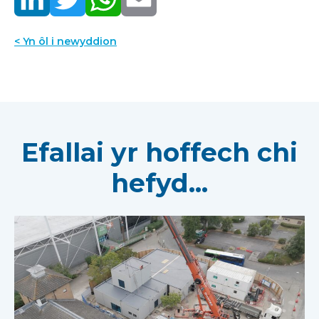
< Yn ôl i newyddion
Efallai yr hoffech chi
hefyd...