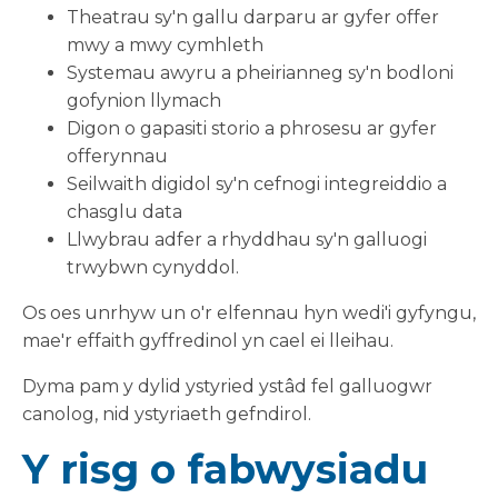
Theatrau sy'n gallu darparu ar gyfer offer
mwy a mwy cymhleth
Systemau awyru a pheirianneg sy'n bodloni
gofynion llymach
Digon o gapasiti storio a phrosesu ar gyfer
offerynnau
Seilwaith digidol sy'n cefnogi integreiddio a
chasglu data
Llwybrau adfer a rhyddhau sy'n galluogi
trwybwn cynyddol.
Os oes unrhyw un o'r elfennau hyn wedi'i gyfyngu,
mae'r effaith gyffredinol yn cael ei lleihau.
Dyma pam y dylid ystyried ystâd fel galluogwr
canolog, nid ystyriaeth gefndirol.
Y risg o fabwysiadu