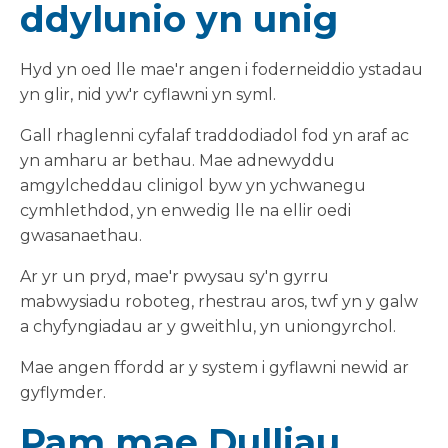
ddylunio yn unig
Hyd yn oed lle mae'r angen i foderneiddio ystadau
yn glir, nid yw'r cyflawni yn syml.
Gall rhaglenni cyfalaf traddodiadol fod yn araf ac
yn amharu ar bethau. Mae adnewyddu
amgylcheddau clinigol byw yn ychwanegu
cymhlethdod, yn enwedig lle na ellir oedi
gwasanaethau.
Ar yr un pryd, mae'r pwysau sy'n gyrru
mabwysiadu roboteg, rhestrau aros, twf yn y galw
a chyfyngiadau ar y gweithlu, yn uniongyrchol.
Mae angen ffordd ar y system i gyflawni newid ar
gyflymder.
Pam mae Dulliau