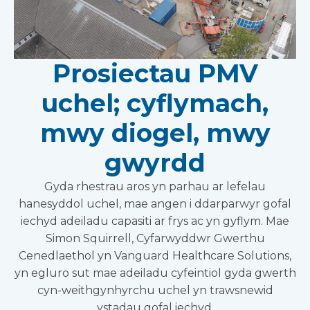
Prosiectau PMV
uchel; cyflymach,
mwy diogel, mwy
gwyrdd
Gyda rhestrau aros yn parhau ar lefelau
hanesyddol uchel, mae angen i ddarparwyr gofal
iechyd adeiladu capasiti ar frys ac yn gyflym. Mae
Simon Squirrell, Cyfarwyddwr Gwerthu
Cenedlaethol yn Vanguard Healthcare Solutions,
yn egluro sut mae adeiladu cyfeintiol gyda gwerth
cyn-weithgynhyrchu uchel yn trawsnewid
ystadau gofal iechyd.