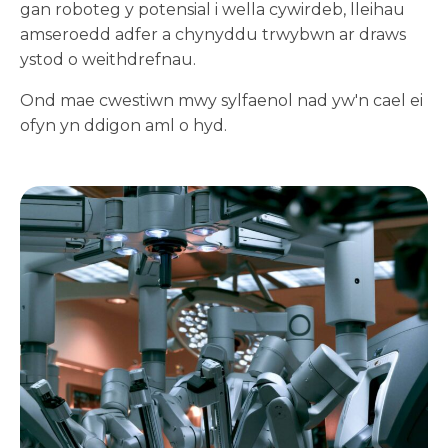
gan roboteg y potensial i wella cywirdeb, lleihau
amseroedd adfer a chynyddu trwybwn ar draws
ystod o weithdrefnau.
Ond mae cwestiwn mwy sylfaenol nad yw'n cael ei
ofyn yn ddigon aml o hyd.