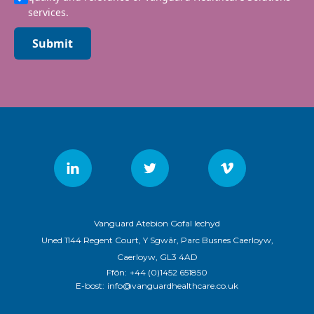
services.
Submit
Vanguard Atebion Gofal Iechyd
Uned 1144 Regent Court, Y Sgwâr, Parc Busnes Caerloyw,
Caerloyw, GL3 4AD
Ffôn:
+44 (0)1452 651850
E-bost:
info@vanguardhealthcare.co.uk