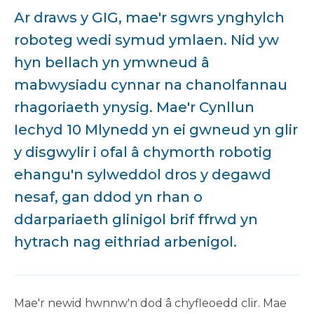
Ar draws y GIG, mae'r sgwrs ynghylch
roboteg wedi symud ymlaen. Nid yw
hyn bellach yn ymwneud â
mabwysiadu cynnar na chanolfannau
rhagoriaeth ynysig. Mae'r Cynllun
Iechyd 10 Mlynedd yn ei gwneud yn glir
y disgwylir i ofal â chymorth robotig
ehangu'n sylweddol dros y degawd
nesaf, gan ddod yn rhan o
ddarpariaeth glinigol brif ffrwd yn
hytrach nag eithriad arbenigol.
Mae'r newid hwnnw'n dod â chyfleoedd clir. Mae