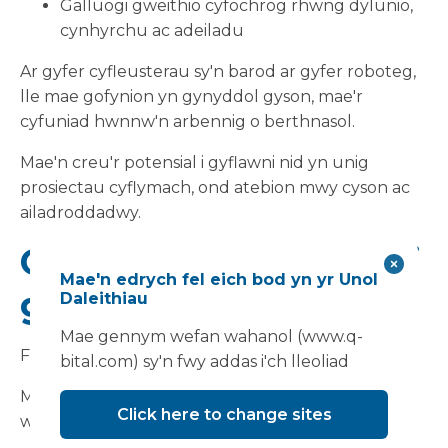
Galluogi gweithio cyfochrog rhwng dylunio,
cynhyrchu ac adeiladu
Ar gyfer cyfleusterau sy'n barod ar gyfer roboteg,
lle mae gofynion yn gynyddol gyson, mae'r
cyfuniad hwnnw'n arbennig o berthnasol.
Mae'n creu'r potensial i gyflawni nid yn unig
prosiectau cyflymach, ond atebion mwy cyson ac
ailadroddadwy.
Cynllunio'n wahanol i
Mae'n edrych fel eich bod yn yr Unol
gyflawni'n wahanol
Daleithiau
Mae gennym wefan wahanol (www.q-
Fodd bynnag, nid llwybr byr yw MMC.
bital.com) sy'n fwy addas i'ch lleoliad
Mae ei fanteision yn dibynnu ar wneud pethau'n
Click here to change sites
wahanol o'r cychwyn cyntaf: