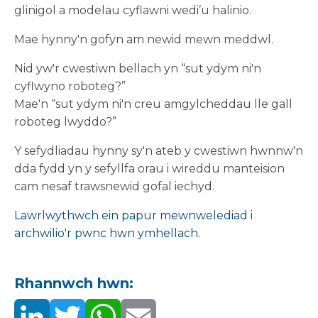
glinigol a modelau cyflawni wedi’u halinio.
Mae hynny'n gofyn am newid mewn meddwl.
Nid yw'r cwestiwn bellach yn “sut ydym ni'n
cyflwyno roboteg?”
Mae'n “sut ydym ni'n creu amgylcheddau lle gall
roboteg lwyddo?”
Y sefydliadau hynny sy'n ateb y cwestiwn hwnnw'n
dda fydd yn y sefyllfa orau i wireddu manteision
cam nesaf trawsnewid gofal iechyd.
Lawrlwythwch ein papur mewnwelediad i
archwilio'r pwnc hwn ymhellach.
Rhannwch hwn: