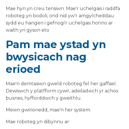
Mae hyn yn creu tensiwn. Mae'r uchelgais i raddfa
roboteg yn bodoli, ond nid yw'r amgylcheddau
sydd eu hangen i gefnogi'r uchelgais honno ar
waith yn gyson eto.
Pam mae ystad yn
bwysicach nag
erioed
Mae'n demtasiwn gweld roboteg fel her gaffael.
Dewiswch y platfform cywir, adeiladwch yr achos
busnes, hyfforddwch y gweithlu.
Mewn gwirionedd, mae'n her system.
Mae roboteg yn dibynnu ar: