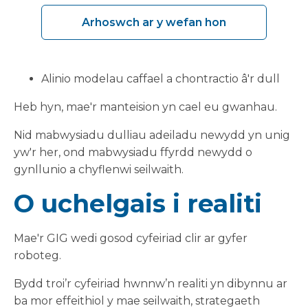
Diffinio gofynion yn glir ac yn gynnar
Arhoswch ar y wefan hon
Mabwysiadu dulliau safonol lle bo'n briodol
Ymgysylltu â phartneriaid cyflawni ar y cam
cywir
Alinio modelau caffael a chontractio â'r dull
Heb hyn, mae'r manteision yn cael eu gwanhau.
Nid mabwysiadu dulliau adeiladu newydd yn unig
yw'r her, ond mabwysiadu ffyrdd newydd o
gynllunio a chyflenwi seilwaith.
O uchelgais i realiti
Mae'r GIG wedi gosod cyfeiriad clir ar gyfer
roboteg.
Bydd troi’r cyfeiriad hwnnw’n realiti yn dibynnu ar
ba mor effeithiol y mae seilwaith, strategaeth