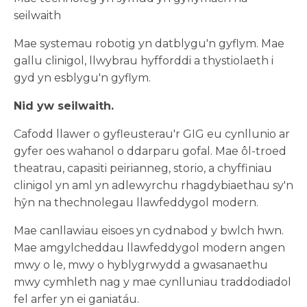
seilwaith
Mae systemau robotig yn datblygu'n gyflym. Mae
gallu clinigol, llwybrau hyfforddi a thystiolaeth i
gyd yn esblygu'n gyflym.
Nid yw seilwaith.
Cafodd llawer o gyfleusterau'r GIG eu cynllunio ar
gyfer oes wahanol o ddarparu gofal. Mae ôl-troed
theatrau, capasiti peirianneg, storio, a chyffiniau
clinigol yn aml yn adlewyrchu rhagdybiaethau sy'n
hŷn na thechnolegau llawfeddygol modern.
Mae canllawiau eisoes yn cydnabod y bwlch hwn.
Mae amgylcheddau llawfeddygol modern angen
mwy o le, mwy o hyblygrwydd a gwasanaethu
mwy cymhleth nag y mae cynlluniau traddodiadol
fel arfer yn ei ganiatáu.