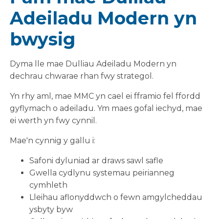
Adeiladu Modern yn
bwysig
Dyma lle mae Dulliau Adeiladu Modern yn
dechrau chwarae rhan fwy strategol.
Yn rhy aml, mae MMC yn cael ei fframio fel ffordd
gyflymach o adeiladu. Ym maes gofal iechyd, mae
ei werth yn fwy cynnil.
Mae'n cynnig y gallu i:
Safoni dyluniad ar draws sawl safle
Gwella cydlynu systemau peirianneg
cymhleth
Lleihau aflonyddwch o fewn amgylcheddau
ysbyty byw