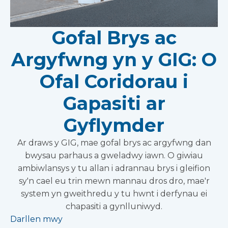
Gofal Brys ac
Argyfwng yn y GIG: O
Ofal Coridorau i
Gapasiti ar
Gyflymder
Ar draws y GIG, mae gofal brys ac argyfwng dan
bwysau parhaus a gweladwy iawn. O giwiau
ambiwlansys y tu allan i adrannau brys i gleifion
sy'n cael eu trin mewn mannau dros dro, mae'r
system yn gweithredu y tu hwnt i derfynau ei
chapasiti a gynlluniwyd.
Darllen mwy