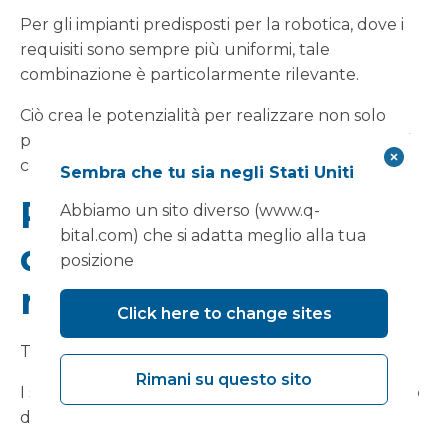
Per gli impianti predisposti per la robotica, dove i
requisiti sono sempre più uniformi, tale
combinazione è particolarmente rilevante.
Ciò crea le potenzialità per realizzare non solo
progetti più velocemente, ma anche soluzioni più
coerenti e ripetibili.
Sembra che tu sia negli Stati Uniti
Pianificare in modo
Abbiamo un sito diverso (www.q-
bital.com) che si adatta meglio alla tua
diverso per ottenere
posizione
risultati diversi
Click here to change sites
Tuttavia, MMC non è una scorciatoia.
Rimani su questo sito
I suoi vantaggi dipendono dal fare le cose in modo
diverso fin dall'inizio: