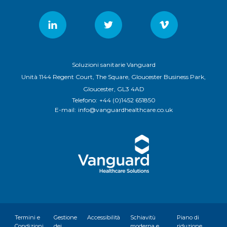
Soluzioni sanitarie Vanguard
Unità 1144 Regent Court, The Square, Gloucester Business Park,
Gloucester, GL3 4AD
Telefono:
+44 (0)1452 651850
E-mail:
info@vanguardhealthcare.co.uk
Termini e
Gestione
Accessibilità
Schiavitù
Piano di
Condizioni
dei
moderna e
riduzione