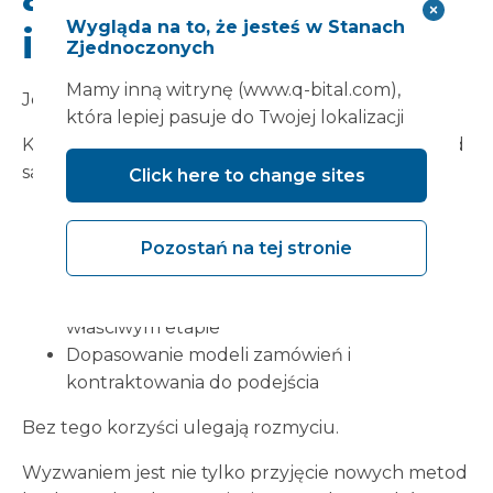
Wygląda na to, że jesteś w Stanach
inaczej
Zjednoczonych
Mamy inną witrynę (www.q-bital.com),
Jednakże MMC nie jest drogą na skróty.
która lepiej pasuje do Twojej lokalizacji
Korzyści z takiego podejścia zależą od tego, czy od
samego początku będziemy postępować inaczej:
Click here to change sites
Jasne i wczesne zdefiniowanie wymagań
W stosownych przypadkach stosowanie
Pozostań na tej stronie
standardowych podejść
Angażowanie partnerów dostawczych na
właściwym etapie
Dopasowanie modeli zamówień i
kontraktowania do podejścia
Bez tego korzyści ulegają rozmyciu.
Wyzwaniem jest nie tylko przyjęcie nowych metod