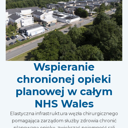
Wspieranie
chronionej opieki
planowej w całym
NHS Wales
Elastyczna infrastruktura węzła chirurgicznego
pomagająca zarządom służby zdrowia chronić
planowaną opiekę, zwiększać pojemność sali