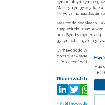
cymorthfeydd y mae galw
Mae hyn yn gynnydd o dros
hefyd yn heneiddio, dim 
Mae Ymddiriedolaeth GIG 
rhagweithiol, maent wedi 
aros. Bydd y mynediad par
gyflymach ar gyfer cyflyr
Cyrhaeddodd yr unedau'r 
phosibl ar y safle. Maent
Mae'n
safon uchaf posibl cyn der
Mae g
lleoli
Rhannwch hwn:
< Yn ôl i newyddion