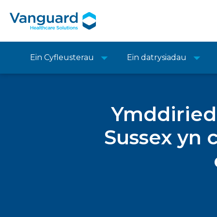
Ein Cyfleusterau
Ein datrysiadau
Ymddiriedo
Sussex yn 