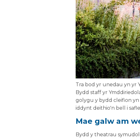
Tra bod yr unedau yn yr 
Bydd staff yr Ymddiriedol
golygu y bydd cleifion yn
iddynt deithio'n bell i sa
Mae galw am we
Bydd y theatrau symudol y