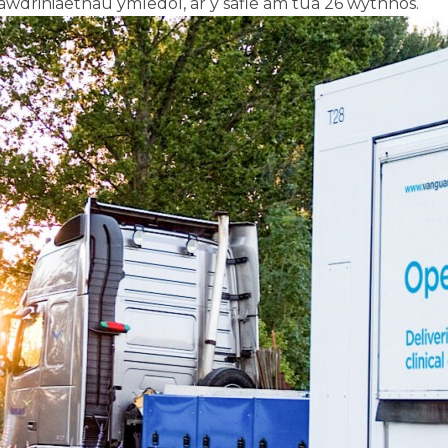
lawdriniaethau ymledol, ar y safle am tua 26 wythnos.