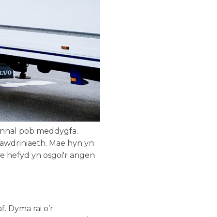
ynnal pob meddygfa.
llawdriniaeth. Mae hyn yn
ae hefyd yn osgoi'r angen
. Dyma rai o’r