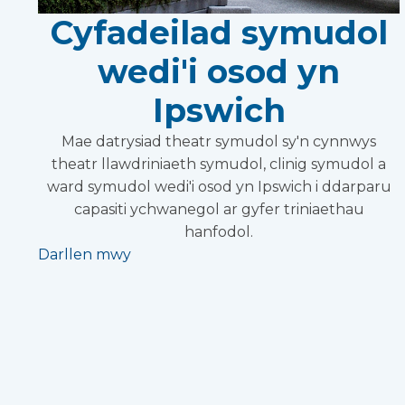
Cyfadeilad symudol
wedi'i osod yn
Ipswich
Mae datrysiad theatr symudol sy'n cynnwys
theatr llawdriniaeth symudol, clinig symudol a
ward symudol wedi'i osod yn Ipswich i ddarparu
capasiti ychwanegol ar gyfer triniaethau
hanfodol.
Darllen mwy