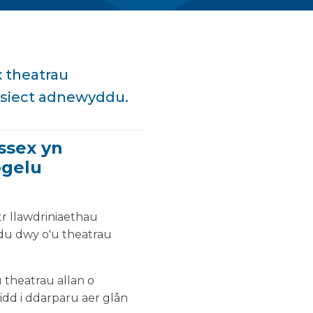
 theatrau
osiect adnewyddu.
ssex yn
ogelu
r llawdriniaethau
du dwy o'u theatrau
 theatrau allan o
idd i ddarparu aer glân