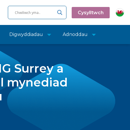
Cysylltwch
Digwyddiadau
Adnoddau
IG Surrey a
al mynediad
u