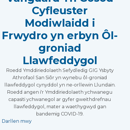
Cyfleuster
Modiwlaidd i
Frwydro yn erbyn Ôl-
groniad
Llawfeddygol
Roedd Ymddiriedolaeth Sefydledig GIG Ysbyty
Athrofaol San Siôr yn wynebu ôl-groniad
llawfeddygol cynyddol yn ne-orllewin Llundain.
Roedd angen i'r Ymddiriedolaeth ychwanegu
capasiti ychwanegol ar gyfer gweithdrefnau
llawfeddygol, mater a waethygwyd gan
bandemig COVID-19.
Darllen mwy