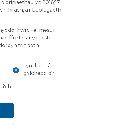
 driniaethau yn 2016/17.
'n hirach, a'r boblogaeth
ynyddol hwn. Fel mesur
g ffurfio ar y rhestr
derbyn triniaeth
 amharu cyn lleied â
u bod yr amgylchedd o'r
 i'ch