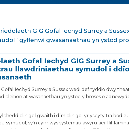
iedolaeth GIG Gofal Iechyd Surrey a Sussex
mudol i gyflenwi gwasanaethau yn ystod pr
aeth Gofal Iechyd GIG Surrey a Su
rau llawdriniaethau symudol i ddi
asanaeth
Gofal Iechyd Surrey a Sussex wedi defnyddio dwy theat
d cleifion at wasanaethau yn ystod y broses o adnewyd
hedd clinigol gwaith i dîm clinigol yr ysbyty tra bod eu
u symudol, sy'n cynnwys systemau awyru aer llif lamina