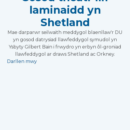
laminaidd yn
Shetland
Mae darparwr seilwaith meddygol blaenllaw'r DU
yn gosod datrysiad llawfeddygol symudol yn
Ysbyty Gilbert Bain i frwydro yn erbyn ôl-groniad
llawfeddygol ar draws Shetland ac Orkney.
Darllen mwy