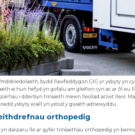
Ymddiriedolaeth, bydd llawfeddygon GIG yr ysbyty yn c
aeth ei hun hefyd yn gofalu am gleifion cyn ac ar ôl eu 
 parhau i dderbyn triniaeth mewn lleoliad acíwt lleol. M
fleoedd ysbyty eraill yn ystod y gwaith adnewyddu.
ithdrefnau orthopedig
n darparu lle ar gyfer triniaethau orthopedig yn bennaf