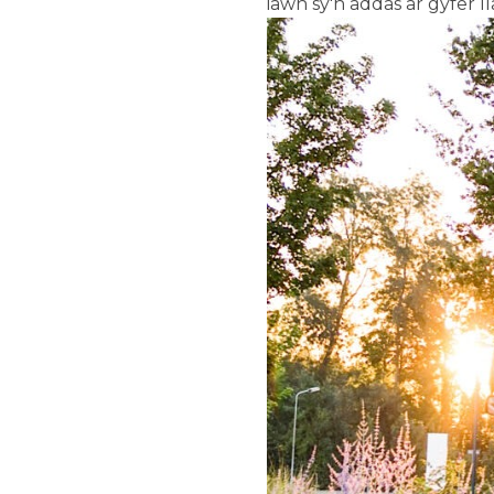
iawn sy'n addas ar gyfer l