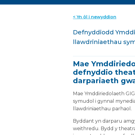
< Yn ôl i newyddion
Defnyddiodd Ymddir
llawdriniaethau sy
Mae Ymddiriedol
defnyddio theat
darpariaeth gw
Mae Ymddiriedolaeth GIG 
symudol i gynnal mynedia
llawdriniaethau parhaol.
Byddant yn darparu amgylc
weithredu. Bydd y theatra