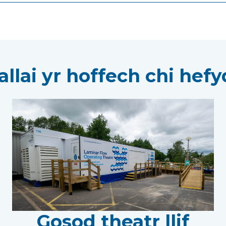
allai yr hoffech chi hefyd
Gosod theatr llif