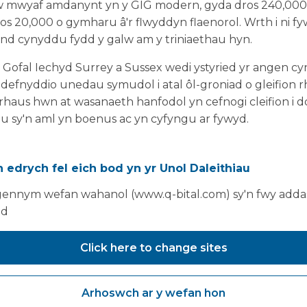
 mwyaf amdanynt yn y GIG modern, gyda dros 240,000 o
 20,000 o gymharu â'r flwyddyn flaenorol. Wrth i ni fyw
ond cynyddu fydd y galw am y triniaethau hyn.
Gofal Iechyd Surrey a Sussex wedi ystyried yr angen c
defnyddio unedau symudol i atal ôl-groniad o gleifion rha
haus hwn at wasanaeth hanfodol yn cefnogi cleifion i d
au sy'n aml yn boenus ac yn cyfyngu ar fywyd.
ysbyty yn oriau mân y bore ddydd Sadwrn 1af Medi, gan
 bellach yn mynd trwy gyfnod comisiynu clinigol i sicrha
 edrych fel eich bod yn yr Unol Daleithiau
byn cleifion.
ennym wefan wahanol (www.q-bital.com) sy'n fwy addas
ad
Click here to change sites
Arhoswch ar y wefan hon