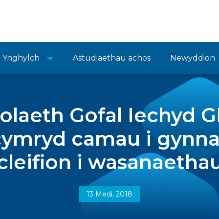
Ynghylch
Astudiaethau achos
Newyddion
laeth Gofal Iechyd G
cymryd camau i gynn
cleifion i wasanaetha
13 Medi, 2018