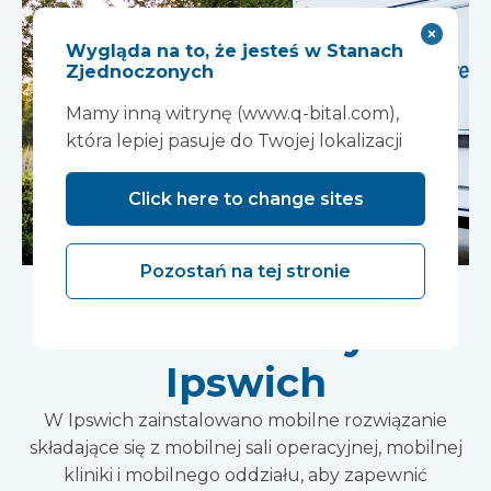
Wygląda na to, że jesteś w Stanach
Zjednoczonych
Mamy inną witrynę (www.q-bital.com),
która lepiej pasuje do Twojej lokalizacji
Click here to change sites
Pozostań na tej stronie
Kompleks mobilny
zainstalowany w
Ipswich
W Ipswich zainstalowano mobilne rozwiązanie
składające się z mobilnej sali operacyjnej, mobilnej
kliniki i mobilnego oddziału, aby zapewnić