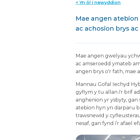
< Yn ôl i newyddion
Mae angen atebion 
ac achosion brys a
Mae angen gwelyau ychwan
ac amseroedd ymateb ambi
angen brys o'r fath, mae 
Mannau Gofal Iechyd Hyb
gyflym y tu allan i'r brif 
anghenion yr ysbyty, gan 
atebion hyn yn darparu b
trawsnewid y cyfleustera
nesaf, gan fynd i’r afael 