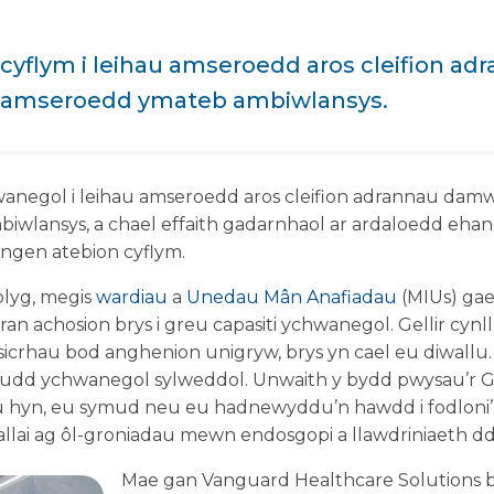
cyflym i leihau amseroedd aros cleifion a
c amseroedd ymateb ambiwlansys.
egol i leihau amseroedd aros cleifion adrannau damwe
wlansys, a chael effaith gadarnhaol ar ardaloedd ehan
angen atebion cyflym.
lyg, megis
wardiau
a
Unedau Mân Anafiadau
(MIUs) gael
adran achosion brys i greu capasiti ychwanegol. Gellir cynl
sicrhau bod anghenion unigryw, brys yn cael eu diwallu.
udd ychwanegol sylweddol. Unwaith y bydd pwysau’r Gaea
u hyn, eu symud neu eu hadnewyddu’n hawdd i fodloni’r
efallai ag ôl-groniadau mewn endosgopi a llawdriniaeth dd
Mae gan Vanguard Healthcare Solutions b