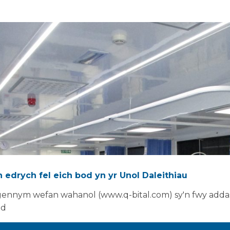
 edrych fel eich bod yn yr Unol Daleithiau
ennym wefan wahanol (www.q-bital.com) sy'n fwy addas
ad