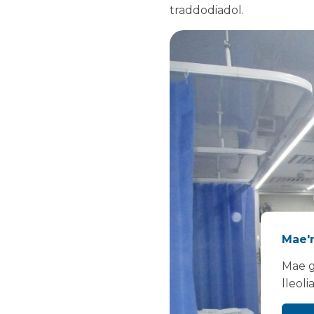
traddodiadol.
Mae'n
Mae g
lleoli