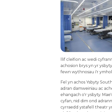
llif cleifion ac wedi cy
achosion brys yn yr ysbyt
fewn wythnosau i'r ymholi
Fel yn achos Ysbyty Sout
adran damweiniau ac acho
ehangach o'r ysbyty. Mae'
cyfan, nid dim ond adrann
cyrraedd ystafell theatr