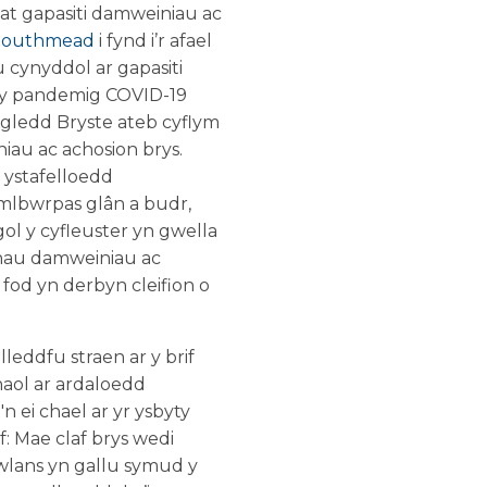
at gapasiti damweiniau ac
 Southmead
i fynd i’r afael
 cynyddol ar gapasiti
n y pandemig COVID-19
gledd Bryste ateb cyflym
niau ac achosion brys.
 ystafelloedd
amlbwrpas glân a budr,
gol y cyfleuster yn gwella
nnau damweiniau ac
 fod yn derbyn cleifion o
eddfu straen ar y brif
haol ar ardaloedd
 ei chael ar yr ysbyty
: Mae claf brys wedi
wlans yn gallu symud y