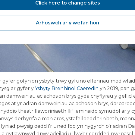
Click here to change sites
Arhoswch ar y wefan hon
au ar gyfer gofynion ysbyty trwy gyfuno elfennau modiwl
sg ar gyfer y
Ysbyty Brenhinol Caeredin
yn 2019, pan g
ran damweiniau ac achosion brys gyda chyflyrau y gellid e
n agos at yr adran damweiniau ac achosion brys, darpar
yddio theatr llawdriniaeth llif laminaidd symudol ar y 
nwys derbynfa a man aros, ystafelloedd triniaeth, man
ofyniad pwysig oedd i'r uned fod yn hygyrch o'r adran 
h a gyflawnwyd drwy adeiladu llwybr cerdded pwrpasol