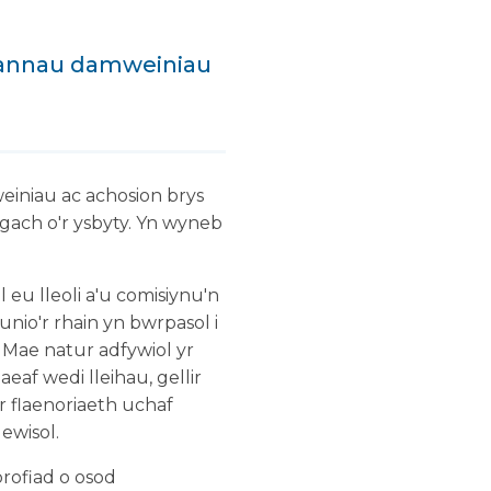
drannau damweiniau
iniau ac achosion brys
gach o'r ysbyty. Yn wyneb
 eu lleoli a'u comisiynu'n
lunio'r rhain yn bwrpasol i
 Mae natur adfywiol yr
f wedi lleihau, gellir
 flaenoriaeth uchaf
ewisol.
rofiad o osod