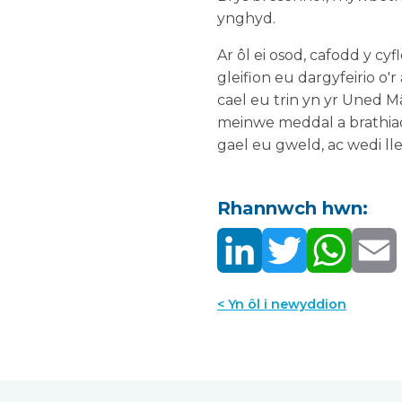
ynghyd.
Ar ôl ei osod, cafodd y c
gleifion eu dargyfeirio o
cael eu trin yn yr Uned M
meinwe meddal a brathiada
gael eu gweld, ac wedi ll
Rhannwch hwn:
< Yn ôl i newyddion