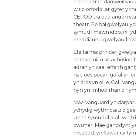
claf i’r adran damweiniau 
wirio orfodol ar gyfer y t
CEPOD tra bod angen staf
theatr. Pe bai gwelyau yc
symud i mewn iddo, ni fydd
meddiannu gwelyau llawfed
Efallai mai prinder gwely
damweiniau ac achosion b
adran yn cael effaith ganl
nad oes pecyn gofal yn ei 
yn aros yn ei le. Gall V
hyn ym mhob rhan o'r ym
Mae Vanguard yn darparu 
ychydig wythnosau o gael
uned symudol arall wrth i
cwsmer. Mae ganddynt ys
misoedd, yn llawer cyfly