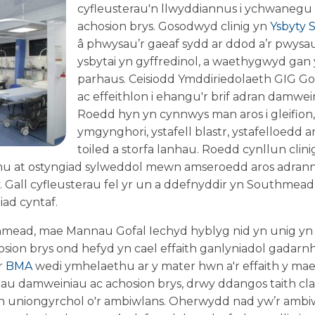
cyfleusterau'n llwyddiannus i ychwanegu 
achosion brys. Gosodwyd clinig yn
Ysbyty
â phwysau’r gaeaf sydd ar ddod a’r pwysau
ysbytai yn gyffredinol, a waethygwyd ga
parhaus. Ceisiodd Ymddiriedolaeth GIG Go
ac effeithlon i ehangu'r brif adran damwei
Roedd hyn yn cynnwys man aros i gleifion,
ymgynghori, ystafell blastr, ystafelloedd 
toiled a storfa lanhau. Roedd cynllun clini
frannu at ostyngiad sylweddol mewn amseroedd aros adra
y. Gall cyfleusterau fel yr un a ddefnyddir yn Southmead
ad cyntaf.
hmead, mae Mannau Gofal Iechyd hyblyg nid yn unig yn ll
sion brys ond hefyd yn cael effaith ganlyniadol gadarn
r
BMA
wedi ymhelaethu ar y mater hwn a'r effaith y mae'n
au damweiniau ac achosion brys, drwy ddangos taith claf
 yn uniongyrchol o'r ambiwlans. Oherwydd nad yw’r ambi