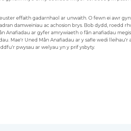
yfleuster effaith gadarnhaol ar unwaith. O fewn ei awr g
'r adran damweiniau ac achosion brys. Bob dydd, roedd rh
ân Anafiadau ar gyfer amrywiaeth o fân anafiadau megis
u. Mae'r Uned Mân Anafiadau ar y safle wedi lleihau'r a
eddfu'r pwysau ar welyau yn y prif ysbyty.