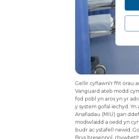
Gellir cyflawni'r ffit or
Vanguard ateb modd cymy
fod pobl yn aros yn yr ad
y system gofal iechyd. Y
Anafiadau (MIU) gan ddefn
modiwlaidd a oedd yn cyn
budr ac ystafell newid. G
Brys bresennol, rhywbet