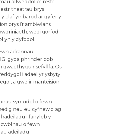
emau allweddol o’i restr
hestr theatrau brys
 claf yn barod ar gyfer y
on brys i’r ambiwlans
lawdriniaeth, wedi gorfod
l yn y dyfodol.
 mewn adrannau
IG, gyda phrinder pob
yn gwaethygu'r sefyllfa. Os
feddygol i adael yr ysbyty
gol, a gwelir manteision
ffonau symudol o fewn
nedig neu eu cyfnewid ag
hadeiladu i fanyleb y
u cwblhau o fewn
iau adeiladu