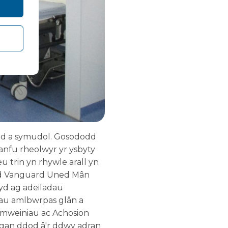
aidd a symudol. Gosododd
anfu rheolwyr yr ysbyty
u trin yn rhywle arall yn
odd Vanguard Uned Mân
cyd ag adeiladau
nau amlbwrpas glân a
Damweiniau ac Achosion
 gan ddod â'r ddwy adran