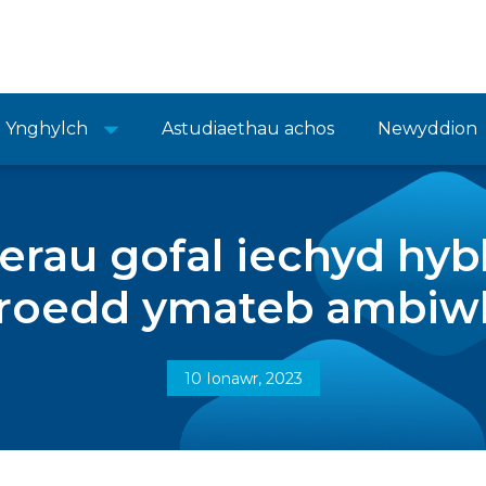
Ynghylch
Astudiaethau achos
Newyddion
erau gofal iechyd hybl
roedd ymateb ambiwl
10 Ionawr, 2023