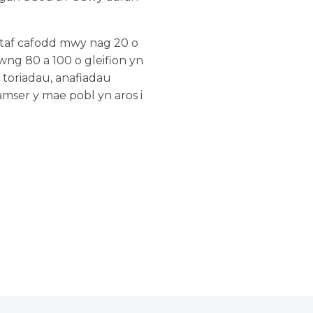
yntaf cafodd mwy nag 20 o
wng 80 a 100 o gleifion yn
 toriadau, anafiadau
mser y mae pobl yn aros i