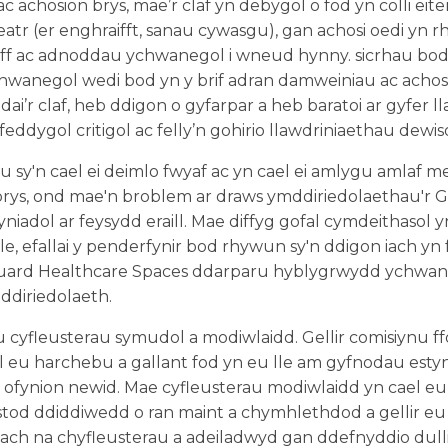
ac achosion brys, mae’r claf yn debygol o fod yn colli eit
heatr (er enghraifft, sanau cywasgu), gan achosi oedi yn r
f ac adnoddau ychwanegol i wneud hynny. sicrhau bod y
hwanegol wedi bod yn y brif adran damweiniau ac achosi
ai’r claf, heb ddigon o gyfarpar a heb baratoi ar gyfer l
dygol critigol ac felly’n gohirio llawdriniaethau dewiso
au sy'n cael ei deimlo fwyaf ac yn cael ei amlygu amlaf
rys, ond mae'n broblem ar draws ymddiriedolaethau'r G
yniadol ar feysydd eraill. Mae diffyg gofal cymdeithasol 
le, efallai y penderfynir bod rhywun sy'n ddigon iach yn 
anguard Healthcare Spaces ddarparu hyblygrwydd ychwane
ddiriedolaeth.
cyfleusterau symudol a modiwlaidd. Gellir comisiynu 
 eu harchebu a gallant fod yn eu lle am gyfnodau esty
 ofynion newid. Mae cyfleusterau modiwlaidd yn cael eu 
tod ddiddiwedd o ran maint a chymhlethdod a gellir e
mach na chyfleusterau a adeiladwyd gan ddefnyddio dull