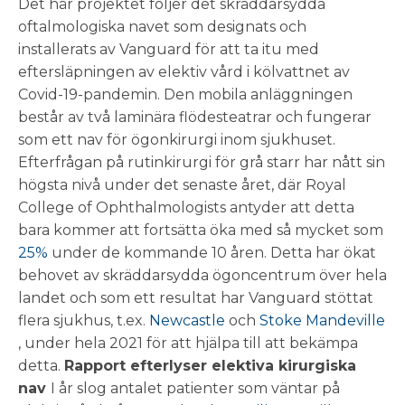
Det här projektet följer det skräddarsydda
oftalmologiska navet som designats och
installerats av Vanguard för att ta itu med
eftersläpningen av elektiv vård i kölvattnet av
Covid-19-pandemin. Den mobila anläggningen
består av två laminära flödesteatrar och fungerar
som ett nav för ögonkirurgi inom sjukhuset.
Efterfrågan på rutinkirurgi för grå starr har nått sin
högsta nivå under det senaste året, där Royal
College of Ophthalmologists antyder att detta
bara kommer att fortsätta öka med så mycket som
25%
under de kommande 10 åren. Detta har ökat
behovet av skräddarsydda ögoncentrum över hela
landet och som ett resultat har Vanguard stöttat
flera sjukhus, t.ex.
Newcastle
och
Stoke Mandeville
, under hela 2021 för att hjälpa till att bekämpa
detta.
Rapport efterlyser elektiva kirurgiska
nav
I år slog antalet patienter som väntar på