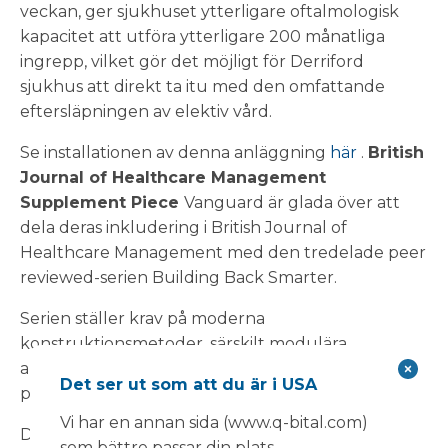
veckan, ger sjukhuset ytterligare oftalmologisk
kapacitet att utföra ytterligare 200 månatliga
ingrepp, vilket gör det möjligt för Derriford
sjukhus att direkt ta itu med den omfattande
eftersläpningen av elektiv vård.
Se installationen av denna anläggning
här
.
British
Journal of Healthcare Management
Supplement Piece
Vanguard är glada över att
dela deras inkludering i British Journal of
Healthcare Management med den tredelade peer
reviewed-serien Building Back Smarter.
Serien ställer krav på moderna
konstruktionsmetoder, särskilt modulära
anläggningar, för att stödja NHS med efterfrågan
Det ser ut som att du är i USA
på ökad kapacitet och byggnadsunderhåll.
Vi har en annan sida (www.q-bital.com)
Den slutliga bilagan, som består av tre detaljerade
som bättre passar din plats