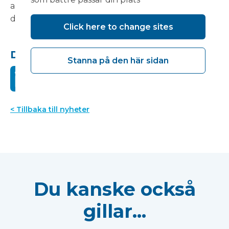
artiklar, kommer att släppas i början av 2022, men
del ett kan läsas
här
.
Click here to change sites
Dela detta:
Stanna på den här sidan
< Tillbaka till nyheter
Du kanske också
gillar...