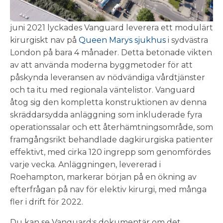
juni 2021 lyckades Vanguard leverera ett modulärt
kirurgiskt nav på
Queen Marys sjukhus
i sydvästra
London på bara 4 månader. Detta betonade vikten
av att använda moderna byggmetoder för att
påskynda leveransen av nödvändiga vårdtjänster
och ta itu med regionala väntelistor. Vanguard
åtog sig den kompletta konstruktionen av denna
skräddarsydda anläggning som inkluderade fyra
operationssalar och ett återhämtningsområde, som
framgångsrikt behandlade dagkirurgiska patienter
effektivt, med cirka 120 ingrepp som genomfördes
varje vecka. Anläggningen, levererad i
Roehampton, markerar början på en ökning av
efterfrågan på nav för elektiv kirurgi, med många
fler i drift för 2022.
Du kan se Vanguard:s dokumentär om det