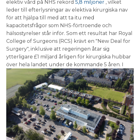
elektiv vård på NHS rekord
5,8 miljoner
, vilket
leder till efterlysningar av elektiva kirurgiska nav
för att hjälpa till med att ta itu med
kapacitetsfrågor som NHS-förtroende och
hälsostyrelser står inför. Som ett resultat har Royal
College of Surgeons (RCS) krävt en "New Deal for
Surgery", inklusive att regeringen åtar sig
ytterligare £1 miljard årligen för kirurgiska hubbar
över hela landet under de kommande 5 åren.
I