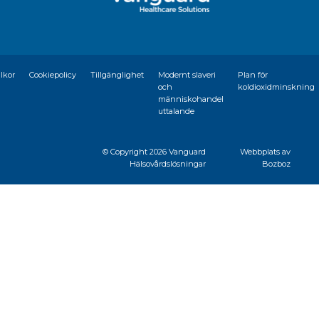
llkor
Cookiepolicy
Tillgänglighet
Modernt slaveri
Plan för
och
koldioxidminskning
människohandel
uttalande
© Copyright
2026 Vanguard
Webbplats av
Hälsovårdslösningar
Bozboz