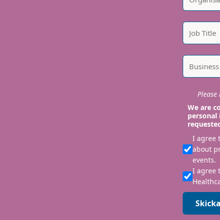
Please i
We are co
personal 
requeste
I agree
about p
events.
I agree 
Healthca
Skicka