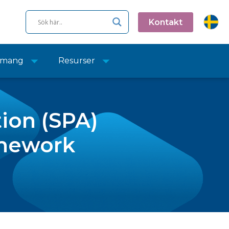
Kontakt
emang
Resurser
ion (SPA)
amework