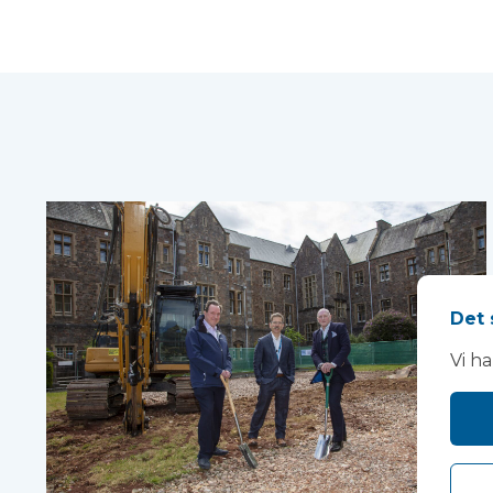
Det 
Vi h