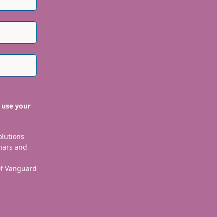
 use your
olutions
nars and
 of Vanguard