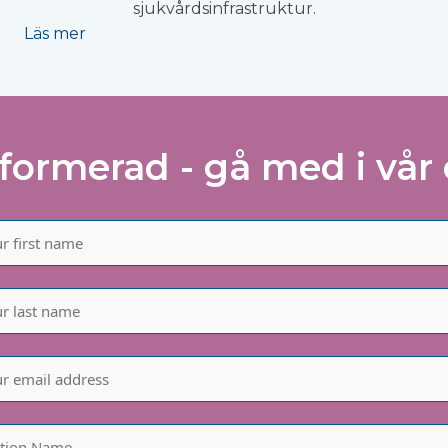
sjukvårdsinfrastruktur.
Läs mer
nformerad - gå med i vår 