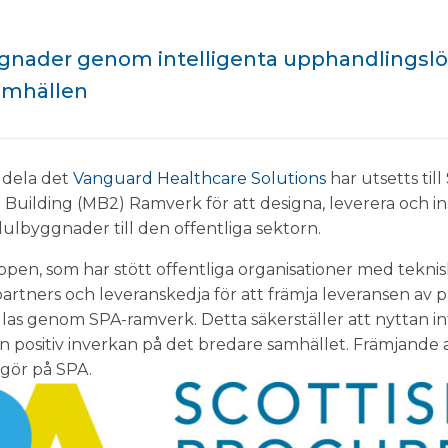
gnader genom intelligenta upphandlingslös
samhällen
ddela det
Vanguard Healthcare Solutions
har utsetts till
 Building (MB2) Ramverk för att designa, leverera och i
dulbyggnader till den offentliga sektorn.
pen, som har stött offentliga organisationer med tekni
partners och leveranskedja för att främja leveransen av
as genom SPA-ramverk. Detta säkerställer att nyttan int
n positiv inverkan på det bredare samhället. Främjande av 
 gör på SPA.