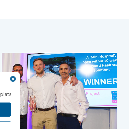
.
plats