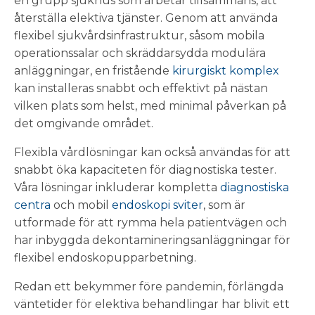
en grupp sjukhus som arbetar tillsammans, att
återställa elektiva tjänster. Genom att använda
flexibel sjukvårdsinfrastruktur, såsom mobila
operationssalar och skräddarsydda modulära
anläggningar, en fristående
kirurgiskt komplex
kan installeras snabbt och effektivt på nästan
vilken plats som helst, med minimal påverkan på
det omgivande området.
Flexibla vårdlösningar kan också användas för att
snabbt öka kapaciteten för diagnostiska tester.
Våra lösningar inkluderar kompletta
diagnostiska
centra
och mobil
endoskopi sviter
, som är
utformade för att rymma hela patientvägen och
har inbyggda dekontamineringsanläggningar för
flexibel endoskopupparbetning.
Redan ett bekymmer före pandemin, förlängda
väntetider för elektiva behandlingar har blivit ett