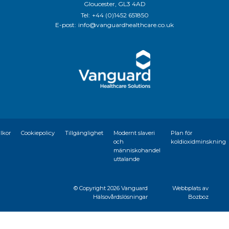
Gloucester, GL3 4AD
Tel:
+44 (0)1452 651850
E-post:
info@vanguardhealthcare.co.uk
llkor
Cookiepolicy
Tillgänglighet
Modernt slaveri
Plan för
och
koldioxidminskning
människohandel
uttalande
© Copyright
2026 Vanguard
Webbplats av
Hälsovårdslösningar
Bozboz