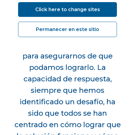
equipo de Vanguard nos ha
Click here to change sites
sido de gran ayuda,
Permanecer en este sitio
trabajando con nuestros
propios servicios inmobiliarios
para asegurarnos de que
podamos lograrlo. La
capacidad de respuesta,
siempre que hemos
identificado un desafío, ha
sido que todos se han
centrado en cómo lograr que