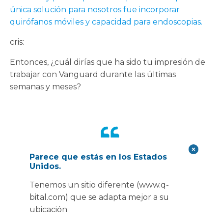
única solución para nosotros fue incorporar
quirófanos móviles y capacidad para endoscopias.
cris:
Entonces, ¿cuál dirías que ha sido tu impresión de
trabajar con Vanguard durante las últimas
semanas y meses?
Parece que estás en los Estados
Hemos abordado la
Unidos.
complejidad del sitio en el
Tenemos un sitio diferente (www.q-
que intentamos integrarlo, lo
bital.com) que se adapta mejor a su
ubicación
cual ha sido un desafío. El