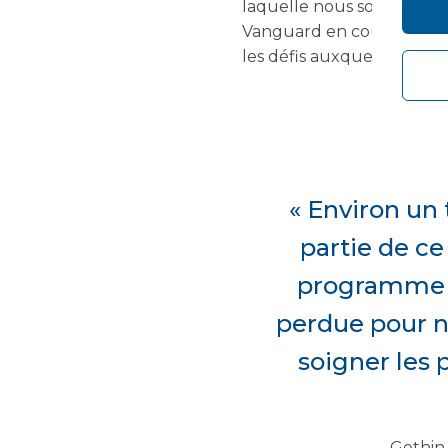
laquelle nous sommes ici 
Vanguard en cours d'instal
les défis auxquels vous ê
« Environ un 
partie de ce
programme d
perdue pour n
soigner les 
Gethin