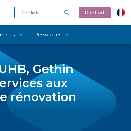
Contact
ments
Ressources
l'UHB, Gethin
ervices aux
e rénovation