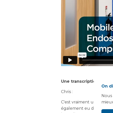
Une transcription de la 
On di
Chris :
Nous 
C'est vraiment un plaisir
mieux
également eu diverses sor