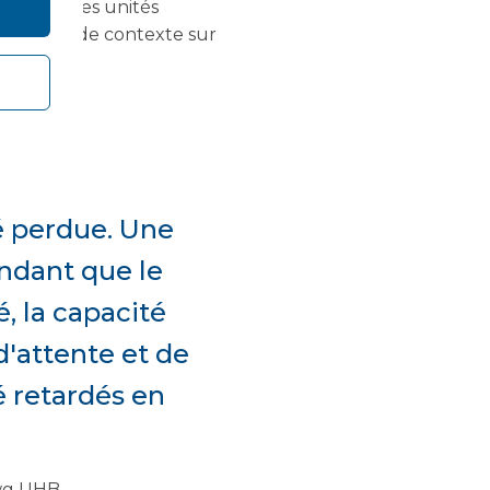
ite avec les unités
par un peu de contexte sur
té perdue. Une
endant que le
 la capacité
'attente et de
é retardés en
nwg UHB