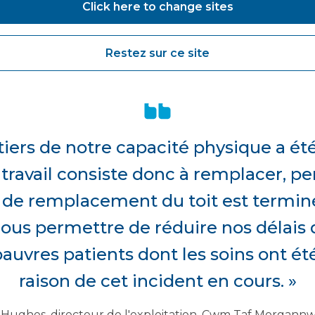
est que nous avons beaucoup de travail en cours sur le s
Click here to change sites
lation. Il serait vraiment utile, en fait, de commencer 
tes confrontés et ce que vous espérez accomplir.
Restez sur ce site
tiers de notre capacité physique a é
 travail consiste donc à remplacer, p
e remplacement du toit est terminé,
ous permettre de réduire nos délais d
pauvres patients dont les soins ont ét
raison de cet incident en cours. »
 Hughes, directeur de l'exploitation, Cwm Taf Morgan