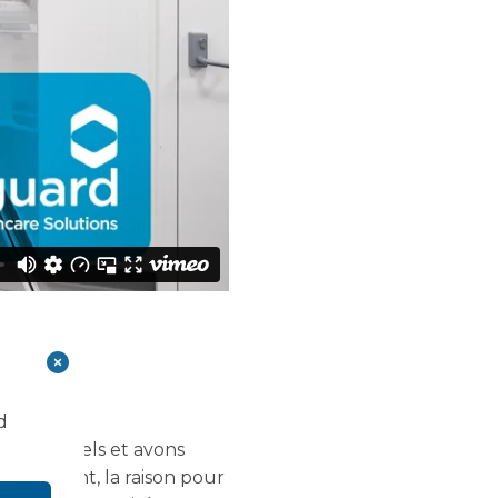
d
de courriels et avons
videmment, la raison pour