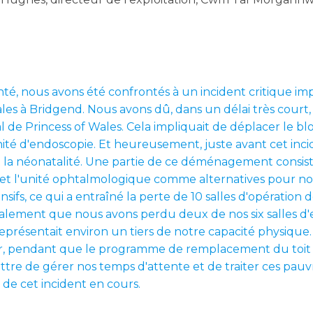
té, nous avons été confrontés à un incident critique impl
ales à Bridgend. Nous avons dû, dans un délai très court,
l de Princess of Wales. Cela impliquait de déplacer le blo
 l'unité d'endoscopie. Et heureusement, juste avant cet inc
 la néonatalité. Une partie de ce déménagement consistai
et l'unité ophtalmologique comme alternatives pour nos
sifs, ce qui a entraîné la perte de 10 salles d'opération 
 également que nous avons perdu deux de nos six salles d
eprésentait environ un tiers de notre capacité physique. 
r, pendant que le programme de remplacement du toit e
e de gérer nos temps d'attente et de traiter ces pauvre
 de cet incident en cours.