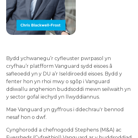
Bydd ychwanegu’r cyfleuster pwrpasol yn
cryfhau’r platfform Vanguard sydd eisoes â
safleoedd yn y DU a’r Iseldiroedd eisoes. Bydd y
fenter hon yn rhoi mwy o sgôp i Vanguard
ddiwallu anghenion buddsoddi mewn seilwaith yn
y sector gofal iechyd yn llwyddiannus.
Mae Vanguard yn gyffrous i ddechrau'r bennod
nesaf hon o dwf.
Cynghorodd a chefnogodd Stephens (M&A) ac
Eversheds (Cyfreithiol) Vanguard ar y buddsoddiad