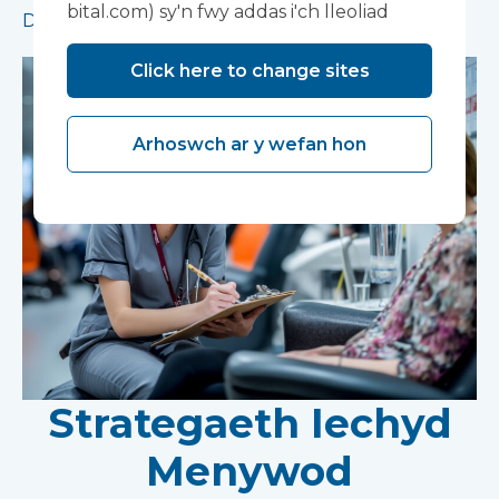
bital.com) sy'n fwy addas i'ch lleoliad
Darllen mwy
Click here to change sites
Arhoswch ar y wefan hon
Strategaeth Iechyd
Menywod