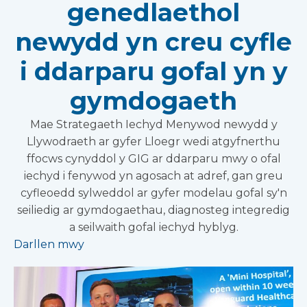
genedlaethol
newydd yn creu cyfle
i ddarparu gofal yn y
gymdogaeth
Mae Strategaeth Iechyd Menywod newydd y
Llywodraeth ar gyfer Lloegr wedi atgyfnerthu
ffocws cynyddol y GIG ar ddarparu mwy o ofal
iechyd i fenywod yn agosach at adref, gan greu
cyfleoedd sylweddol ar gyfer modelau gofal sy'n
seiliedig ar gymdogaethau, diagnosteg integredig
a seilwaith gofal iechyd hyblyg.
Darllen mwy