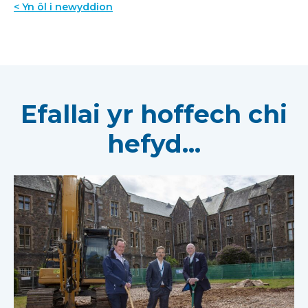
< Yn ôl i newyddion
Efallai yr hoffech chi
hefyd...