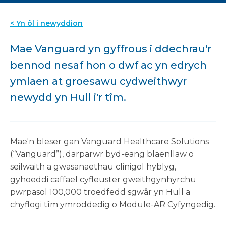
< Yn ôl i newyddion
Mae Vanguard yn gyffrous i ddechrau'r
bennod nesaf hon o dwf ac yn edrych
ymlaen at groesawu cydweithwyr
newydd yn Hull i'r tîm.
Mae'n bleser gan Vanguard Healthcare Solutions
(“Vanguard”), darparwr byd-eang blaenllaw o
seilwaith a gwasanaethau clinigol hyblyg,
gyhoeddi caffael cyfleuster gweithgynhyrchu
pwrpasol 100,000 troedfedd sgwâr yn Hull a
chyflogi tîm ymroddedig o Module-AR Cyfyngedig.