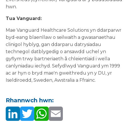
hwn.
Tua Vanguard:
Mae Vanguard Healthcare Solutions yn ddarparwr
byd-eang blaenllaw o seilwaith a gwasanaethau
clinigol hyblyg, gan ddarparu datrysiadau
technegol datblygedig o ansawdd uchel yn
gyflym trwy bartneriaeth â chleientiaid i wella
canlyniadau iechyd. Sefydlwyd Vanguard ym 1999
ac ar hyn o bryd mae'n gweithredu yn y DU, yr
Iseldiroedd, Sweden, Awstralia a Ffrainc.
Rhannwch hwn: