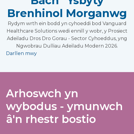
Bach” Ysbyty
Brenhinol Morganwg
Rydym wrth ein bodd yn cyhoeddi bod Vanguard
Healthcare Solutions wedi ennill y wobr, y Prosiect
Adeiladu Dros Dro Gorau - Sector Cyhoeddus, yng
Ngwobrau Dulliau Adeiladu Modern 2026.
Darllen mwy
Arhoswch yn
wybodus - ymunwch
â'n rhestr bostio