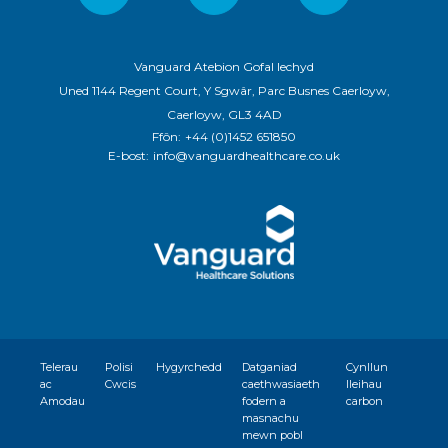
Vanguard Atebion Gofal Iechyd
Uned 1144 Regent Court, Y Sgwâr, Parc Busnes Caerloyw,
Caerloyw, GL3 4AD
Ffôn:
+44 (0)1452 651850
E-bost:
info@vanguardhealthcare.co.uk
Telerau
Polisi
Hygyrchedd
Datganiad
Cynllun
ac
Cwcis
caethwasiaeth
lleihau
Amodau
fodern a
carbon
masnachu
mewn pobl