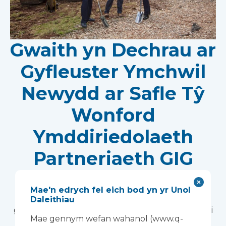
Gwaith yn Dechrau ar
Gyfleuster Ymchwil
Newydd ar Safle Tŷ
Wonford
Ymddiriedolaeth
Partneriaeth GIG
Dyfnaint
Mae'n edrych fel eich bod yn yr Unol
Bydd adeiladu modiwlaidd yn cyflymu'r broses o
Daleithiau
gyflwyno cyfleuster ymchwil arloesol sy'n cefnogi
Mae gennym wefan wahanol (www.q-
datblygiad triniaethau iechyd meddwl newydd.