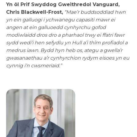
Yn ôl Prif Swyddog Gweithredol Vanguard,
Chris Blackwell-Frost,
“Mae’r buddsoddiad hwn
yn ein galluogi i ychwanegu capasiti mawr ei
angen at ein galluoedd cynhyrchu gofod
modiwlaidd dros dro a pharhaol trwy ei ffatri fawr
sydd wedi’i hen sefydlu yn Hull a’i thîm profiadol a
medrus iawn. Bydd hyn
heb os, ategu a gwella’r
gwasanaethau a’r cynhyrchion rydym eisoes yn eu
cynnig i’n cwsmeriaid.”