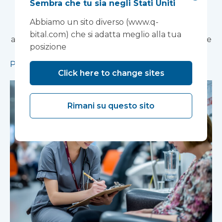
Sembra che tu sia negli Stati Uniti
La costruzione modulare accelererà la
Abbiamo un sito diverso (www.q-
realizzazione di una struttura di ricerca
bital.com) che si adatta meglio alla tua
all'avanguardia a supporto dello sviluppo di nuove
posizione
terapie per la salute mentale.
Per saperne di più
Click here to change sites
Rimani su questo sito