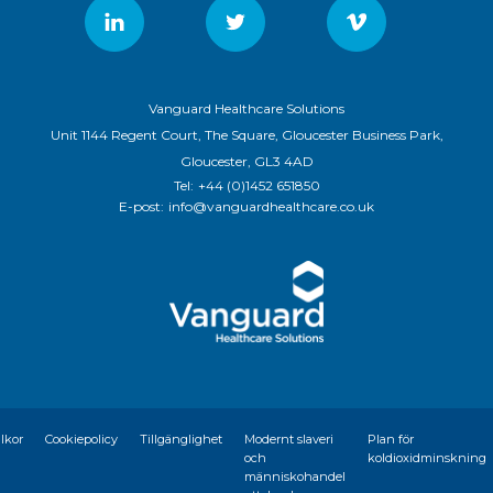
Vanguard Healthcare Solutions
Unit 1144 Regent Court, The Square, Gloucester Business Park,
Gloucester, GL3 4AD
Tel:
+44 (0)1452 651850
E-post:
info@vanguardhealthcare.co.uk
llkor
Cookiepolicy
Tillgänglighet
Modernt slaveri
Plan för
och
koldioxidminskning
människohandel