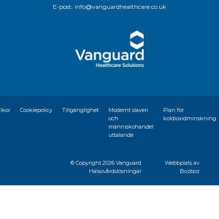
E-post:
info@vanguardhealthcare.co.uk
llkor
Cookiepolicy
Tillgänglighet
Modernt slaveri
Plan för
och
koldioxidminskning
människohandel
uttalande
© Copyright
2026 Vanguard
Webbplats av
Hälsovårdslösningar
Bozboz