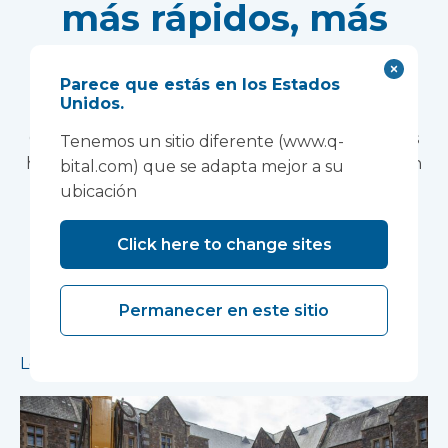
más rápidos, más
seguros y más
Parece que estás en los Estados
ecológicos.
Unidos.
Con listas de espera que se mantienen en niveles
Tenemos un sitio diferente (www.q-
históricamente altos, los proveedores de atención
bital.com) que se adapta mejor a su
médica necesitan aumentar su capacidad con
ubicación
urgencia y rapidez. Simon Squirrell, director
nacional de ventas de Vanguard Healthcare
Click here to change sites
Solutions, explica cómo la construcción
volumétrica con componentes prefabricados de
Permanecer en este sitio
alto valor está transformando las instalaciones
sanitarias.
Leer más