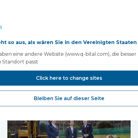
n
eht so aus, als wären Sie in den Vereinigten Staaten
aben eine andere Website (www.q-bital.com), die besser
 Standort passt
Sie können auch mögen..
Click here to change sites
Bleiben Sie auf dieser Seite