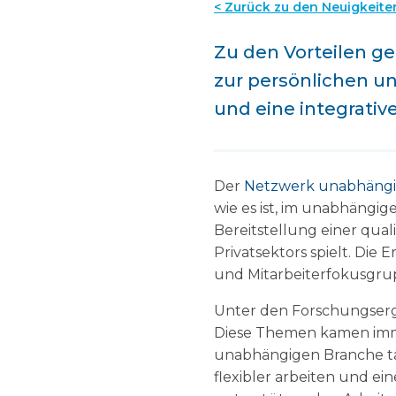
< Zurück zu den Neuigkeite
Zu den Vorteilen ge
zur persönlichen un
und eine integrativ
Der
Netzwerk unabhängig
wie es ist, im unabhängig
Bereitstellung einer qua
Privatsektors spielt. Di
und Mitarbeiterfokusgru
Unter den Forschungserge
Diese Themen kamen immer
unabhängigen Branche tät
flexibler arbeiten und e