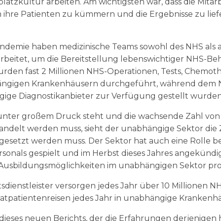
atzkultur arbeiten. Am wichtigsten war, dass die Mitarb
m ihre Patienten zu kümmern und die Ergebnisse zu lief
ndemie haben medizinische Teams sowohl des NHS als
earbeitet, um die Bereitstellung lebenswichtiger NHS-
urden fast 2 Millionen NHS-Operationen, Tests, Chemo
hängigen Krankenhäusern durchgeführt, während dem
ge Diagnostikanbieter zur Verfügung gestellt wurden
nter großem Druck steht und die wachsende Zahl von P
ndelt werden muss, sieht der unabhängige Sektor di
rtgesetzt werden muss. Der Sektor hat auch eine Rolle 
onals gespielt und im Herbst dieses Jahres angekündi
usbildungsmöglichkeiten im unabhängigen Sektor prof
ienstleister versorgen jedes Jahr über 10 Millionen NH
atpatientenreisen jedes Jahr in unabhängige Krankenhä
dieses neuen Berichts, der die Erfahrungen derjenigen 