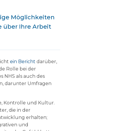
tige Möglichkeiten
 über Ihre Arbeit
licht
ein Bericht
darüber,
de Rolle bei der
es NHS als auch des
en, darunter Umfragen
, Kontrolle und Kultur.
r, die in der
ntwicklung erhalten;
grativen und