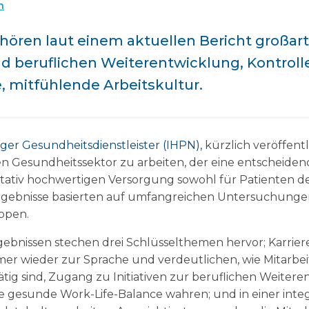
n
hören laut einem aktuellen Bericht großar
d beruflichen Weiterentwicklung, Kontrolle
e, mitfühlende Arbeitskultur.
er Gesundheitsdienstleister (IHPN),
kürzlich veröffent
en Gesundheitssektor zu arbeiten, der eine entscheiden
litativ hochwertigen Versorgung sowohl für Patienten d
e Ergebnisse basierten auf umfangreichen Untersuchung
ppen.
bnissen stechen drei Schlüsselthemen hervor; Karriere
 wieder zur Sprache und verdeutlichen, wie Mitarbeite
ig sind, Zugang zu Initiativen zur beruflichen Weitere
ine gesunde Work-Life-Balance wahren; und in einer inte