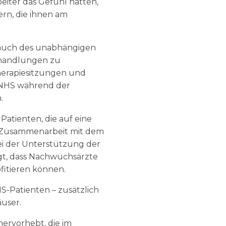
eiter das Gefühl hatten,
ern, die ihnen am
 auch des unabhängigen
Behandlungen zu
therapiesitzungen und
 NHS während der
.
atienten, die auf eine
e Zusammenarbeit mit dem
bei der Unterstützung der
gt, dass Nachwuchsärzte
itieren können.
S-Patienten – zusätzlich
user.
hervorhebt, die im