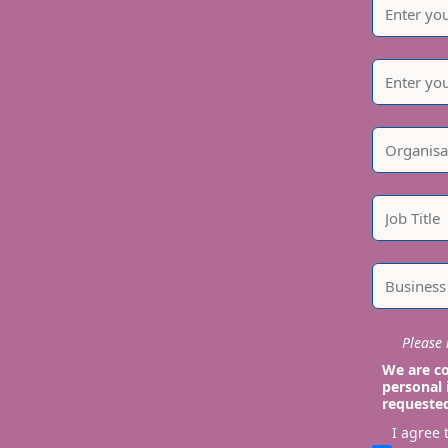
Please i
We are co
personal 
requeste
I agree