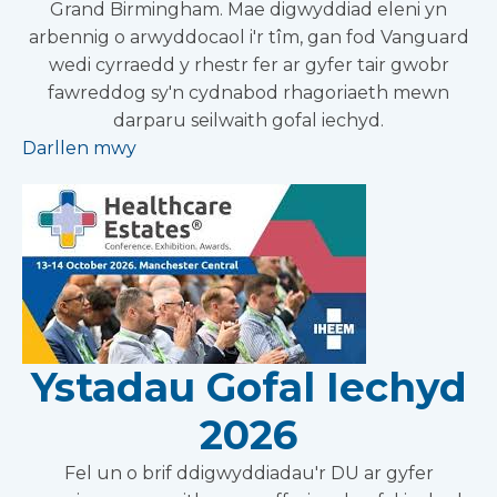
Grand Birmingham. Mae digwyddiad eleni yn
arbennig o arwyddocaol i'r tîm, gan fod Vanguard
wedi cyrraedd y rhestr fer ar gyfer tair gwobr
fawreddog sy'n cydnabod rhagoriaeth mewn
darparu seilwaith gofal iechyd.
Darllen mwy
Ystadau Gofal Iechyd
2026
Fel un o brif ddigwyddiadau'r DU ar gyfer