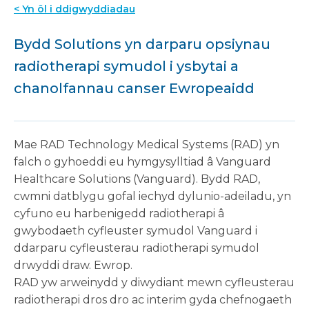
< Yn ôl i ddigwyddiadau
Bydd Solutions yn darparu opsiynau
radiotherapi symudol i ysbytai a
chanolfannau canser Ewropeaidd
Mae RAD Technology Medical Systems (RAD) yn
falch o gyhoeddi eu hymgysylltiad â Vanguard
Healthcare Solutions (Vanguard). Bydd RAD,
cwmni datblygu gofal iechyd dylunio-adeiladu, yn
cyfuno eu harbenigedd radiotherapi â
gwybodaeth cyfleuster symudol Vanguard i
ddarparu cyfleusterau radiotherapi symudol
drwyddi draw.
Ewrop.
RAD yw arweinydd y diwydiant mewn cyfleusterau
radiotherapi dros dro ac interim gyda chefnogaeth