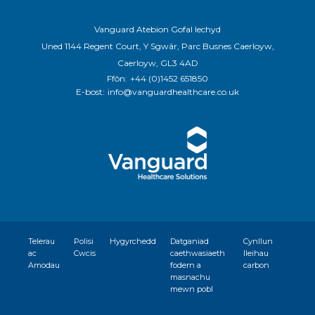
Vanguard Atebion Gofal Iechyd
Uned 1144 Regent Court, Y Sgwâr, Parc Busnes Caerloyw,
Caerloyw, GL3 4AD
Ffôn:
+44 (0)1452 651850
E-bost:
info@vanguardhealthcare.co.uk
Telerau
Polisi
Hygyrchedd
Datganiad
Cynllun
ac
Cwcis
caethwasiaeth
lleihau
Amodau
fodern a
carbon
masnachu
mewn pobl