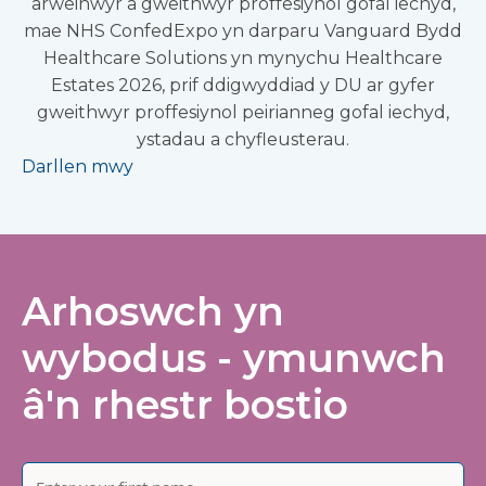
arweinwyr a gweithwyr proffesiynol gofal iechyd,
mae NHS ConfedExpo yn darparu Vanguard Bydd
Healthcare Solutions yn mynychu Healthcare
Estates 2026, prif ddigwyddiad y DU ar gyfer
gweithwyr proffesiynol peirianneg gofal iechyd,
ystadau a chyfleusterau.
Darllen mwy
Arhoswch yn
wybodus - ymunwch
â'n rhestr bostio