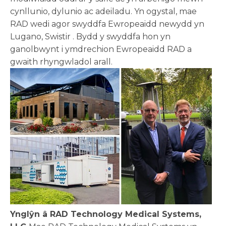
cynllunio, dylunio ac adeiladu. Yn ogystal, mae
RAD wedi agor swyddfa Ewropeaidd newydd yn
Lugano,
Swistir
. Bydd y swyddfa hon yn
ganolbwynt i ymdrechion Ewropeaidd RAD a
gwaith rhyngwladol arall.
Ynglŷn â RAD Technology Medical Systems,