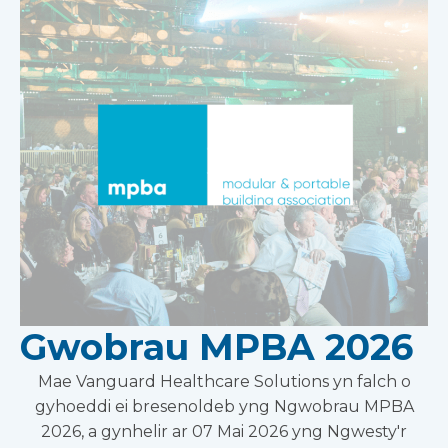
Gwobrau MPBA 2026
Mae Vanguard Healthcare Solutions yn falch o
gyhoeddi ei bresenoldeb yng Ngwobrau MPBA
2026, a gynhelir ar 07 Mai 2026 yng Ngwesty'r