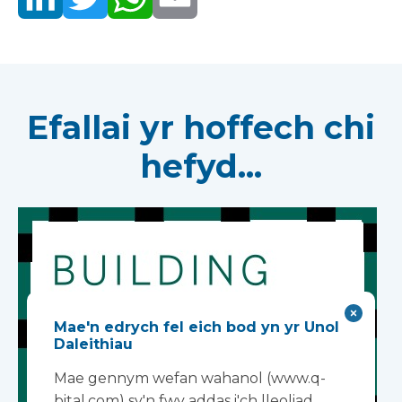
Efallai yr hoffech chi
hefyd...
Mae'n edrych fel eich bod yn yr Unol
Daleithiau
Mae gennym wefan wahanol (www.q-
bital.com) sy'n fwy addas i'ch lleoliad