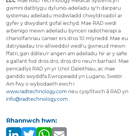
LLC
Mae RAD Technology Medical Systems yn
gwmni datblygu dylunio-adeiladu sy'n darparu
systemau adeiladu modiwlaidd chwyldroadol ar
gyfer y diwydiant gofal iechyd. Mae RAD wedi
arbenigo mewn adeiladu bynceri radiotherapi a
chanolfannau canser ers dros 10 mlynedd. Mae eu
datrysiadau tro-allweddol wedi'u gwneud mewn
ffatri, gan ddileu'r angen am adeiladu hir ar y safle
a gallant fod dros dro, dros dro neu'n barhaol. Mae
pencadlys RAD yn yr Unol Daleithiau, ac mae
ganddo swyddfa Ewropeaidd yn Lugano,
Swistir
.
Am fwy o wybodaeth ewch i
www.radtechnology.com
neu cysylltwch â RAD yn
info@radtechnology.com
.
Rhannwch hwn: