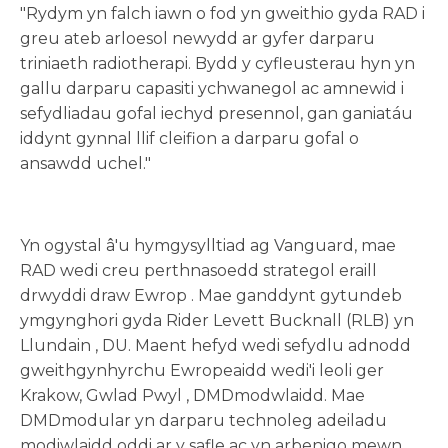
"Rydym yn falch iawn o fod yn gweithio gyda RAD i
greu ateb arloesol newydd ar gyfer darparu
triniaeth radiotherapi. Bydd y cyfleusterau hyn yn
gallu darparu capasiti ychwanegol ac amnewid i
sefydliadau gofal iechyd presennol, gan ganiatáu
iddynt gynnal llif cleifion a darparu gofal o
ansawdd uchel."
Yn ogystal â'u hymgysylltiad ag Vanguard, mae
RAD wedi creu perthnasoedd strategol eraill
drwyddi draw
Ewrop
. Mae ganddynt gytundeb
ymgynghori gyda Rider Levett Bucknall (RLB) yn
Llundain
, DU. Maent hefyd wedi sefydlu adnodd
gweithgynhyrchu Ewropeaidd wedi'i leoli ger
Krakow,
Gwlad Pwyl
, DMDmodwlaidd. Mae
DMDmodular yn darparu technoleg adeiladu
modiwlaidd oddi ar y safle ac yn arbenigo mewn