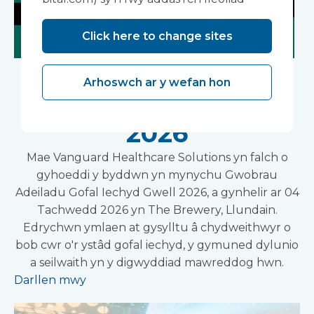
Click here to change sites
Gwobrau Adeiladu
Arhoswch ar y wefan hon
Gofal Iechyd Gwell
2026
Mae Vanguard Healthcare Solutions yn falch o
gyhoeddi y byddwn yn mynychu Gwobrau
Adeiladu Gofal Iechyd Gwell 2026, a gynhelir ar 04
Tachwedd 2026 yn The Brewery, Llundain.
Edrychwn ymlaen at gysylltu â chydweithwyr o
bob cwr o'r ystâd gofal iechyd, y gymuned dylunio
a seilwaith yn y digwyddiad mawreddog hwn.
Darllen mwy