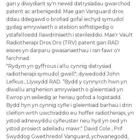
gan y diwydiant sy'n newid datrysiadau gwarchod
patent ac arbenigedd. Mae gan Vanguard dros
ddau ddegawd o brofiad gofal iechyd symudol
gydag amrywiaeth o atebion soffistigedig o
ystafelloedd llawdriniaeth i sterileiddio. Mae'r Vault
Radiotherapi Dros Dro (TRV) patent gan RAD
eisoes yn darparu gwasanaethau i ran fawr o'r
farchnad.
"Rydym yn gyffrous i allu cynnig datrysiad
radiotherapi symudol gwell", dywedodd
John
Lefkus
, Llywydd RAD. “Bydd y cynnyrch hwn yn
diwallu anghenion amrywiaeth o gleientiaid yn
Ewrop
yn seiliedig ar heriau gofod a logistaidd.
Bydd hyn yn cynnig cyfle i gleientiaid barhau i drin
cleifion wrth uwchraddio eu hoffer radiotherapi, yn
ystod adnewyddu cyfleuster neu hyd yn oed yn
ystod prosiect adeiladu mawr."
David Cole
, Prif
Swyddog Gweithredol Vanguard, ychwanegodd,